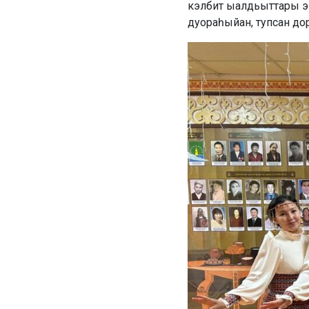
кэлбит ыалдьыттары э
дуораһыйан, тупсан до