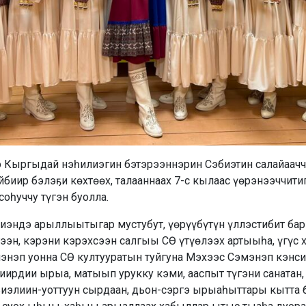
ҕэ Кыргыдай нэһилиэгин бэтэрээннэрин Сэбиэтин салайаач
биир бэлэҕи көхтөөх, талааннаах 7-c кылаас үөрэнээччити
оһуччу түгэн буолла.
иэндэ арыллыытыгар мустубут, үөрүүбүтүн үллэстибит ба
ээн, кэрэни кэрэхсээн салгыы СӨ үтүөлээх артыыһа, үгүс 
энэп уонна СӨ култууратын туйгуна Мэхээс Сэмэнэп кэнси
биирдии ырыа, матыып урукку кэми, ааспыт түгэни санатан
иэлиин-уоттуун сырдаан, дьон-сэргэ ырыаһыттары кытта би