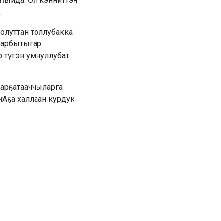
һыйда. Ол кэнниттэн
.
олуттан толлубакка
старбытыгар
 түгэн умнуллубат
тарҕатааччыларга
Аҕа халлаан курдук