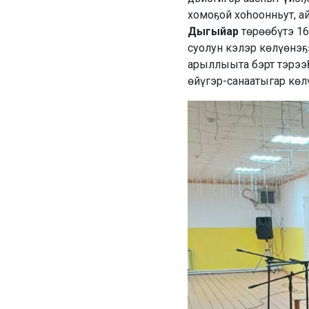
хомоҕой хоһоонньут, а
Дыгыйар
төрөөбүтэ 16
суолун кэлэр көлүөнэ
арыллыыта бэрт тэрээһ
өйүгэр-санаатыгар көл