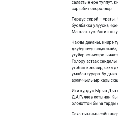
салаатын өрө туппут, к
сэргэбит олороллор.
Төрдүс сирэй – ураты.
буолбакка улууска, өр
Мастаах түөлбэтиттэн у
Чахчы даҕаны, киирэ тү
дьүһүннүүн чаҕылхайа,
угуйар кэнчээри ыччатт
Толору астаах сандалы 
үгэһин кэпсиир, саха
умайан турара, бу дьи
араҥаччылыыр харысхал
Ити курдук Ырыа Дыгыйа
Д.А.Гуляев аатынан Кы
олоҥхоттон быһа тардыы
Саха тыынын сайыннар