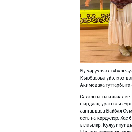
Бу үөрүүлээх түһүлгэ
Кырбасова үйэлээх дэй
Акимоваҕа туттарбыта с
Сахалыы тыыннаах ист
сырдаан, уратыны сэрг
ааптардара Байбал Сэм
астына көрдүлэр. Хас 
ыллылар. Кулууппут дь