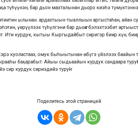
 суох ыһыы-хаһыы арыаллаах хабыллар ытыс тыаһа дуора
ҕа түһүүнэн, бар дьон махталынан дьоро киэһэ түмүктэннэ
тиитин ылынан. ардахтыын-тыаллыын аргыстаһан, айан су
эһэтин, үөрүүлээх түһүлгэни бар дьоҥҥо бэлэхтээбит артыы
. Ити курдук, кытыы Кыргыдайбыт сиригэр биир күн, биир
.
 кэрэ куоластаах, омук быһыытынан өбүгэ үйэлээх баайын 
ааһы баҕарабыт. Айыы сыдьаайын курдук сандаара туруҥ! 
э сир курдук сириэдийэ туруҥ!
Поделитесь этой страницей