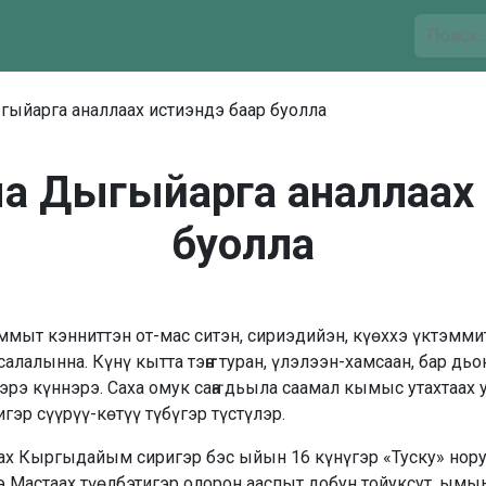
гыйарга аналлаах истиэндэ баар буолла
ыа Дыгыйарга аналлаах 
буолла
т кэнниттэн от-мас ситэн, сириэдийэн, күөххэ үктэмми
лалынна. Күнү кытта тэҥҥэ туран, үлэлээн-хамсаан, бар дь
э күннэрэ. Саха омук саҥа дьыла саамал кымыс утахтаах 
эр сүүрүү-көтүү түбүгэр түстүлэр.
х Кыргыдайым сиригэр бэс ыйын 16 күнүгэр «Туску» но
э Мастаах түөлбэтигэр олорон ааспыт добун тойуксут, ым