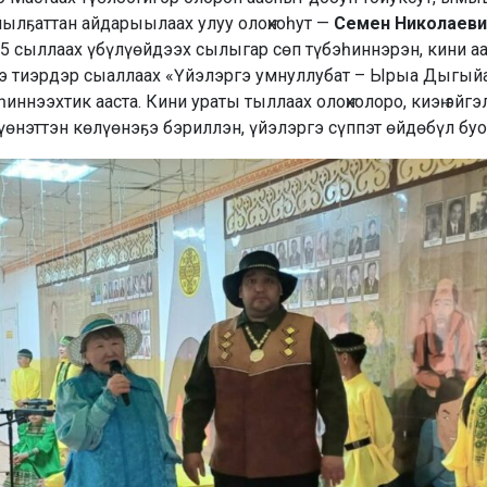
йылҕаттан айдарыылаах улуу олоҥхоһут —
Семен Николаеви
5 сыллаах үбүлүөйдээх сылыгар сөп түбэһиннэрэн, кини аа
ҕэ тиэрдэр сыаллаах «Үйэлэргэ умнуллубат – Ырыа Дыгыйа
иннээхтик ааста. Кини ураты тыллаах олоҥхолоро, киэҥ эйг
үөнэттэн көлүөнэҕэ бэриллэн, үйэлэргэ сүппэт өйдөбүл буо