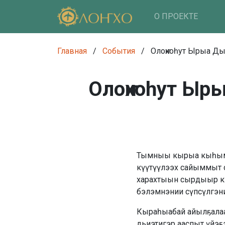
О ПРОЕКТЕ
Главная
/
События
/
Олоҥхоһут Ырыа Ды
Олоҥхоһут Ыр
Тымныы кырыа кыһыммы
күүтүүлээх сайыммыт са
харахтыын сырдыыр кэр
бэлэмнэнии сүпсүлгэниг
Кыраһыабай айылҕалаа
дьиэтигэр ааспыт үйэҕ