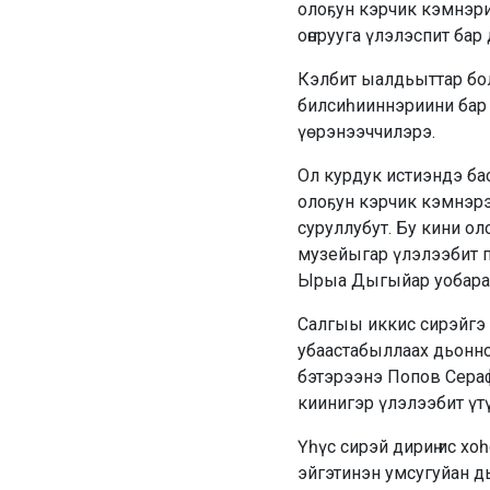
олоҕун кэрчик кэмнэри
оҥорууга үлэлэспит бар 
Кэлбит ыалдьыттар бо
билсиһииннэриини бар 
үөрэнээччилэрэ.
Ол курдук истиэндэ б
олоҕун кэрчик кэмнэрэ
суруллубут. Бу кини о
музейыгар үлэлээбит п
Ырыа Дыгыйар уобараһ
Салгыы иккис сирэйгэ 
убаастабыллаах дьонно
бэтэрээнэ Попов Сераф
киинигэр үлэлээбит үт
Үһүс сирэй дириҥ ис хо
эйгэтинэн умсугуйан д