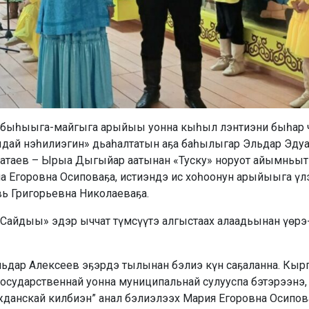
 быһыыга-майгыга арыйыы уонна кыһыл лэнтиэни быһар ч
ыдай нэһилиэгин» дьаһалтатын аҕа баһылыгар Эльдар Эду
атаев – Ырыа Дыгыйар аатынан «Туску» норуот айымньы
а Егоровна Осиповаҕа, истиэндэ ис хоһоонун арыйыыга үл
ь Григорьевна Николаеваҕа.
айдыы» эдэр ыччат түмсүүтэ алгыстаах алаадьынан үөрэ-
ьдар Алексеев эҕэрдэ тылынан бэлиэ күн саҕаланна. Кыр
 государственнай уонна муниципальнай сулууспа бэтэрээнэ
ражданскай килбиэн” анал бэлиэлээх Мария Егоровна Осип