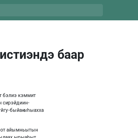
истиэндэ баар
т бэлиэ кэммит
он сирэйдиин-
уйгу-быйаҥ ыһыахха
руот айымньытын
ыылаах ырыаһыт,