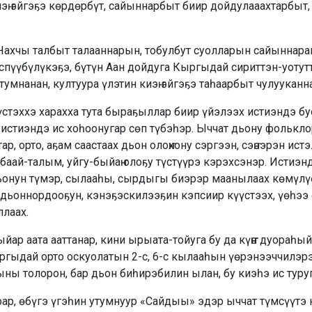
иэҥ эйгэҕэ көрдөрбүт, сайыннарбыт биир дойдулааахтарбыт,
 Чахчы талбыт талааннарын, тобулбут суолларын сайыннара
өспүүбүлүкэҕэ, бүтүн Аан дойдуга Кыргыдай сириттэн-уотут
тумнанан, култуура үлэтин киэҥ эйгэҕэ таһаарбыт чулууканн
стэххэ харахха тута быраҕыллар биир үйэлээх истиэндэ буо
 истиэндэ ис хоһоонугар сөп түбэһэр. Ыччат дьону фолькло
ар, орто, аҕам саастаах дьон олоҥхону сэргээн, сэҥээрэн ис
баай-талым, уйгу-быйаҥ олоҕу түстүүрэ кэрэхсэнэр. Истиэнд
 дьонун түмэр, сылааһы, сырдыгы биэрэр маанылаах көмүл
э дьоннордооҕун, кэнэҕэскилээҕин кэпсиир күүстээх, үөһээ
лаах.
р аата ааттанар, кини ырыата-тойуга бу да күҥҥэ дуораһый
ргыдай орто оскуолатын 2-с, 6-с кылааһын үөрэнээччилэрэ
ны толорон, бар дьон биһирэбилин ылан, бу киэһэ ис туруг
ар, өбүгэ үгэһин утумнуур «Сайдыы» эдэр ыччат түмсүүтэ