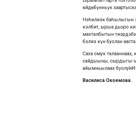
Ырыаһыттарга тохтоло
өйдөбүнньүк хаартыска
Нэһилиэк баһылыгын э
кэлбит, ырыа дьоро ки
махталбытын тиэрдэбит
бэлиэ күн буолан ааста
Саха омук талааннаах,
сайдыыны, сырдыгы-ыр
айымньылаах буолуҥ! Ий
Василиса Окоемова.