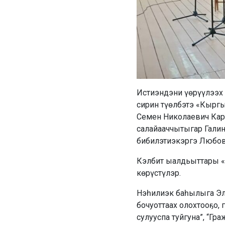
Истиэндэни үөрүүлээх
сирин түөлбэтэ «Кырг
Семен Николаевич Кар
салайааччытыгар Галин
бибилэтиэкэргэ Любов
Кэлбит ыалдьыттары «C
көрүстүлэр.
Нэһилиэк баһылыга Эл
бочуоттаах олохтооҕо,
сулууспа туйгуна”, “Г