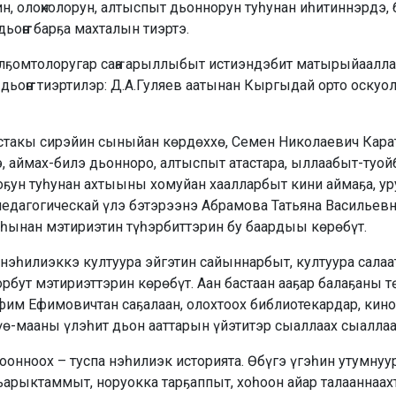
н, олоҥхолорун, алтыспыт дьоннорун туһунан иһитиннэрдэ, 
дьоҥҥо барҕа махталын тиэртэ.
лҕомтолоругар саҥа арыллыбыт истиэндэбит матырыйаалла
дьоҥҥо тиэртилэр: Д.А.Гуляев аатынан Кыргыдай орто оску
астакы сирэйин сыныйан көрдөххө, Семен Николаевич Ка
, аймах-билэ дьонноро, алтыспыт атастара, ыллаабыт-туойб
лоҕун туһунан ахтыыны хомуйан хаалларбыт кини аймаҕа, ур
едагогическай үлэ бэтэрээнэ Абрамова Татьяна Васильевна
ынан мэтириэтин түһэрбиттэрин бу баардыы көрөбүт.
нэһилиэккэ култуура эйгэтин сайыннарбыт, култуура сала
рбут мэтириэттэрин көрөбүт. Аан бастаан ааҕар балаҕаны т
им Ефимовичтан саҕалаан, олохтоох библиотекардар, кино
үө-мааны үлэһит дьон ааттарын үйэтитэр сыаллаах сыаллаа
һоонноох – туспа нэһилиэк историята. Өбүгэ үгэһин утумну
ьарыктаммыт, норуокка тарҕаппыт, хоһоон айар талааннаах