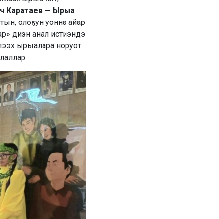
ч Каратаев — Ырыа
тын, олоҕун уонна айар
р» диэн анал истиэндэ
элээх ырыалара норуот
лаллар.