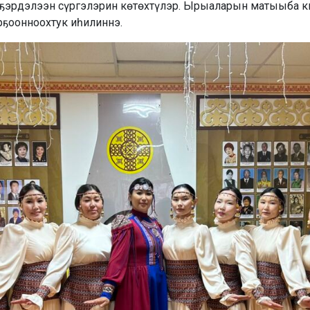
ҕэрдэлээн сүргэлэрин көтөхтүлэр. Ырыаларын матыыба киэ
рҕоонноохтук иһилиннэ.