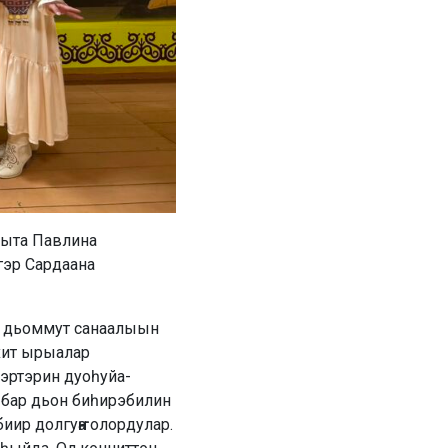
чыта Павлина
гэр Сардаана
р дьоммут санаалыын
хит ырыалар
эртэрин дуоһуйа-
, бар дьон биһирэбилин
ир долгуҥҥа олордулар.