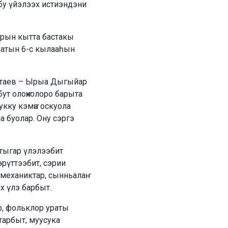
бу үйэлээх истиэндэни
рын кытта бастакы
олатын 6-с кылааһын
ратаев – Ырыа Дыгыйар
ут олоҥхолоро барыта
укку кэмҥэ оскуола
 буолар. Ону сэргэ
атыгар үлэлээбит
өрүттээбит, сэрии
механиктар, сынньалаҥ
х үлэ барбыт.
ур, фольклор ураты
тарбыт, муусука