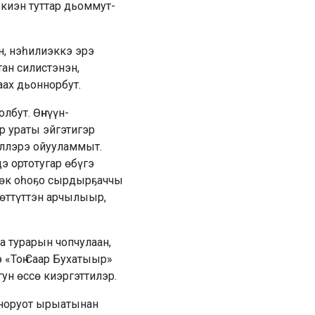
 киэн туттар дьоммут-
н, нэһилиэккэ эрэ
тан силистэнэн,
аах дьоннорбут.
лбут. Өҥнүүн-
р ураты эйгэтигэр
тэллэрэ ойууламмыт.
э ортотугар өбүгэ
үөк оһоҕо сырдырҕаччы
 өттүттэн арчылыыр,
а турарын чопчулаан,
 «Тоҥ Саар Бухатыыр»
ун өссө киэргэттилэр.
 норуот ырыатынан