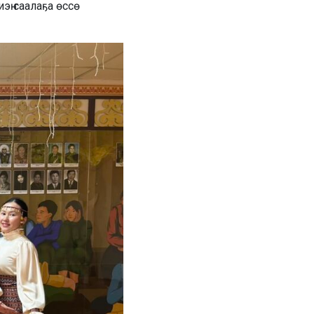
ҥ саалаҕа өссө