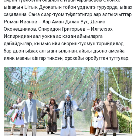
ыһыаҕын Ытык Дуоҕатын тойон үрдэлгэ туруорда, ыһыах
саҕаланна. Саҥа сиэр-туом түһүлгэтигэр аар алгысчыттар
Роман Иванов ‒ Аар Аман Далан Уус, Денис
Оконешников, Спиридон Григорьев ‒ Илгэлээх
Испиридиэн аал уокка ас кээһэн айыыларга
дабайдылар, кымыс иһии сиэрин-туомун тэрийдилэр,
бар дьон ыһыах алгыһын ылынан, айыы дьоно амсайа
илик мааны аһыгар тиксэн, оһуохайы оройуттан туттулар.