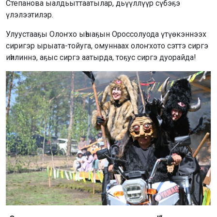
Степанова ыалдьыттаатылар, дьүүллүүр сүбэҕэ
үлэлээтилэр.
Улуустааҕы Олоҥхо ыһыаҕын Ороссолуода үтүөкэннээх
сиригэр ырыата-тойуга, омуннаах олоҥхото сэттэ сиргэ
иһилиннэ, аҕыс сиргэ аатырда, тоҕус сиргэ дуорайда!