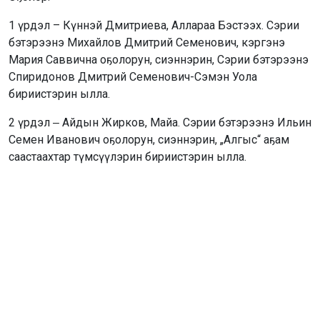
1 үрдэл – Күннэй Дмитриева, Аллараа Бэстээх. Сэрии
бэтэрээнэ Михайлов Дмитрий Семенович, кэргэнэ
Мария Саввична оҕолорун, сиэннэрин, Сэрии бэтэрээнэ
Спиридонов Дмитрий Семенович-Сэмэн Уола
бириистэрин ылла.
2 үрдэл ‒ Айдын Жирков, Майа. Сэрии бэтэрээнэ Ильин
Семен Иванович оҕолорун, сиэннэрин, „Алгыс“ аҕам
саастаахтар түмсүүлэрин бириистэрин ылла.