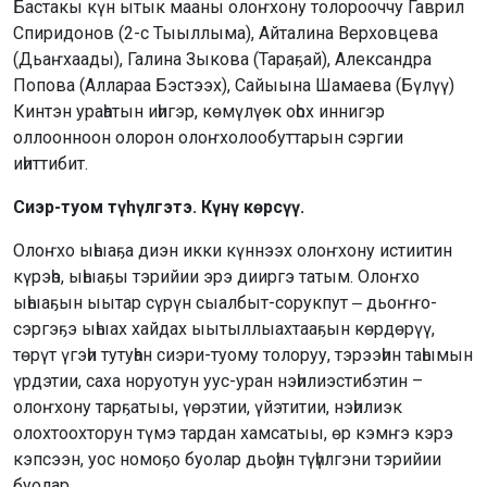
Бастакы күн ытык мааны олоҥхону толорооччу Гаврил
Спиридонов (2-с Тыыллыма), Айталина Верховцева
(Дьаҥхаады), Галина Зыкова (Тараҕай), Александра
Попова (Аллараа Бэстээх), Сайыына Шамаева (Бүлүү)
Кинтэн ураһатын иһигэр, көмүлүөк оһох иннигэр
оллоонноон олорон олоҥхолообуттарын сэргии
иһиттибит.
Сиэр-туом түһүлгэтэ. Күнү көрсүү.
Олоҥхо ыһыаҕа диэн икки күннээх олоҥхону истиитин
күрэһэ, ыһыаҕы тэрийии эрэ дииргэ татым. Олоҥхо
ыһыаҕын ыытар сүрүн сыалбыт-сорукпут ‒ дьоҥҥо-
сэргэҕэ ыһыах хайдах ыытыллыахтааҕын көрдөрүү,
төрүт үгэһи тутуһан сиэри-туому толоруу, тэрээһин таһымын
үрдэтии, саха норуотун уус-уран нэһилиэстибэтин –
олоҥхону тарҕатыы, үөрэтии, үйэтитии, нэһилиэк
олохтоохторун түмэ тардан хамсатыы, өр кэмҥэ кэрэ
кэпсээн, уос номоҕо буолар дьоһун түһүлгэни тэрийии
буолар.