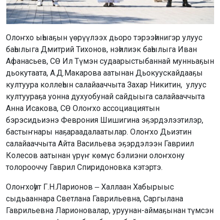
Олоҥхо ыһыаҕын үөрүүлээх дьоро тэрээһинигэр улуус
баһылыга Дмитрий Тихонов, нэһилиэк баһылыга Иван
Афанасьев, СӨ Ил Түмэн судаарыстыбаннай мунньаҕын
дьокутаата, А.Д.Макарова аатынан Дьокуускайдааҕы
култуура коллеһын салайааччыта Захар Никитин, улуус
култуураҕа уонна духуобунай сайдыыга салайааччыта
Анна Исакова, СӨ Олоҥхо ассоциациятын
бэрэсидьиэнэ Феврония Шишигина эҕэрдэлээтилэр,
бастыҥнары наҕараадалаатылар. Олоҥхо Дьиэтин
салайааччыта Айта Васильева эҕэрдэлээн Гавриил
Колесов аатынан үрүҥ көмүс бэлиэни олоҥхону
толорооччу Гаврил Спиридоновка кэтэртэ.
Олоҥхоһут Г.Н.Ларионов ‒ Халлаан Хабырыыс
сыдьааннара Светлана Гаврильевна, Саргылана
Гаврильевна Ларионовалар, уруунан-аймаҕынан түмсэн