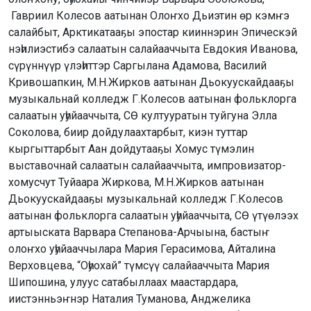
Гавриил Колесов аатынан Олоҥхо Дьиэтин өр кэмҥэ
салайбыт, Арктикатааҕы эпостар кииннэрин Эпическэй
нэһилиэстибэ салаатын салайааччыта Евдокия Иванова,
сүрүннүүр үлэһиттэр Саргылана Адамова, Василий
Кривошапкин, М.Н.Жирков аатынан Дьокуускайдааҕы
музыкальнай колледж Г.Колесов аатынан фольклорга
салаатын уһуйааччыта, СӨ култууратын туйгуна Элла
Соколова, биир дойдулаахтарбыт, киэн туттар
кыргыттарбыт Аан дойдутааҕы Хомус түмэлин
выставочнай салаатын салайааччыта, импровизатор-
хомусчут Туйаара Жиркова, М.Н.Жирков аатынан
Дьокуускайдааҕы музыкальнай колледж Г.Колесов
аатынан фольклорга салаатын уһуйааччыта, СӨ үтүөлээх
артыыската Варвара Степанова-Арчыына, бастыҥ
олоҥхо уһуйааччылара Мария Герасимова, Айталина
Верховцева, “Оһуохай” түмсүү салайааччыта Мария
Шипошина, улуус сатабыллаах маастардара,
иистэнньэҥнэр Наталия Туманова, Анджелика