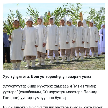
Уус түһүлгэтэ. Болгуо төрөөһүнүн сиэрэ-туома
Улууспутугар биир күүстээх хамсааһын “Мэҥэ тимир
уустара” (салайааччы, СӨ норуотун маастара Леонид
Говоров) уустар түмсүүлэрэ буолар.
Бу сылларга улууспут тимир уустара түмсэн, саха төрүт