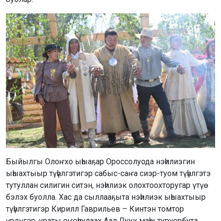
Быйылгы Олоҥхо ыһыаҕар Ороссолуода нэһилиэгин
ыһыахтыыр түһүлгэтигэр сабыс-саҥа сиэр-туом түһүлгэтэ
тутуллан силигин ситэн, нэһилиэк олохтоохторугар үтүө
бэлэх буолла. Хас да сыллааҕыта нэһилиэк ыһыахтыыр
түһүлгэтигэр Кирилл Гаврильев – Кинтэн томтор
үрдүгэр, ураты оҥоһуулаах Аал Луук маһы туруорбута,