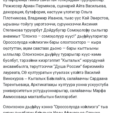
Режиссер Ариан Пермяков, сценарий Айта Васильева,
декорация, бутафория, көстүүм үлэтигэр Ольга
Плотникова, Владимир Иванов, тыас-уус Кай Эверстов,
ырыаны-тойугу үөрэтээччи, сүрүннээччи Аксиния
Степанова туруорбут Дойдубугар Сомоҕолоһуу сылыгар
анаммыт “Олоҥхо – сомоҕолуур күүс!” дьүһүйүүлэригэр
Ороссолуода нэһилиэгин бары олохтоохторо — кыра
оҕотуттан, аҕам саастаах дьоно — бары кыттыыны
ыллылар. Олоҥхонон дьүһүйүү турарыгар күүс-көмө
буолбут, тэрээһини киэргэппит “Кыталык” норуодунай
ансаамбылга, төрүттээччи “Душа России” бириэмийэ
лауреата, СӨ култууратын үтүөлээх үлэһитэ Василий
Винокуров ‒ Кыталык Баһылайга, салайааччы Сардаана
Терентьеваҕа, Арктикатааҕы култуура уонна ускуустуба
университетын устудьуоннарыгар, салайааччы Марфа
Аммосоваҕа махталбытын биллэрэбит.
Олоҥхонон дьүһүйүү кэннэ “Ороссолуода нэһилиэгэ” тыа
сирин түөлбэтин баһылыга Иван Афанасьев Олоҥхо