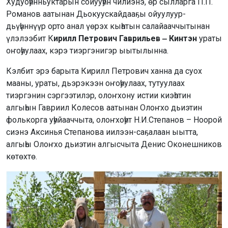
Худуоһунньуктарын сойууһун чилиэнэ, өр сылларга П.П.
Романов аатынан Дьокуускайдааҕы ойуулуур-
дьүһүннүүр орто анал үөрэх кыһатын салайааччытынан
үлэлээбит К
ирилл Петрович Гаврильев ‒ Кинтэн
ураты
оҥоһуулаах, кэрэ тиэргэнигэр ыытылынна.
Кэлбит эрэ барыта Кирилл Петрович ханна да суох
мааны, ураты, дьэрэкээн оҥоһуулаах, тутуулаах
тиэргэнин сэргээтилэр, олоҥхону истии киэһэтин
алгыһын Гавриил Колесов аатынан Олоҥхо дьиэтин
фолькорга уһуйааччыта, олоҥхоһут Н.И.Степанов – Ноорой
сиэнэ Аксинья Степанова иилээн-саҕалаан ыытта,
алгыһы Олоҥхо дьиэтин алгысчыта Денис Оконешников
көтөхтө.