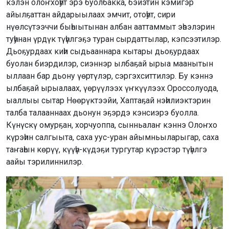
кэлэн олоҥхоһут эрэ буолбакка, бэйэтин кэмигэр
айылҕаттан айдарыылаах эмчит, отоһут, сири
нүөлсүтээччи быһыытынан албан ааттаммыт эһээлэрин
туһунан үрдүк түһүлгэҕэ туран сырдаттылар, кэпсээтилэр.
Дьоҕурдаах киһи сыдьааннара кытары дьоҕурдаах
буолан биэрдилэр, сиэннэр ылбаҕай ырыа маанытын
ыллаан бар дьону үөртүлэр, сэргэхситтилэр. Бу кэннэ
ылбаҕай ырыалаах, үөрүүлээх үҥкүүлээх Ороссолуода,
ыаллыы сытар Нөөрүктээйи, Хаптаҕай нэһилиэктэрин
талба талааннаах дьонун эҕэрдэ кэнсиэрэ буолла.
Күнүскү омурҕан, хорчуоппа, сынньалаҥ кэннэ Олоҥхо
күрэһин салгыыта, саха уус-уран айымньыларыгар, саха
таҥаһын көрүү, күүһү-күдэҕи тургутар күрэстэр түһүлгэ
аайы тэрилиннилэр.