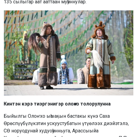
135 сылыгар аат ааттаан муһуннулар.
Кинтэн кэрэ тиэргэнигэр олоҥхо толорулунна
Быйылгы Олоҥхо ыһыаҕын бастакы күнэ Саха
Өрөспүүбүлүкэтин ускуустубатын үтүөлээх диэйэтэлэ,
СӨ норуодунай худуоһунньуга, Арассыыйа