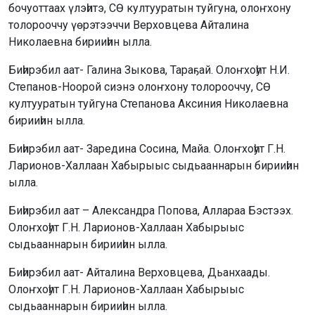
бочуоттаах үлэһитэ, СӨ култууратын туйгуна, олоҥхону
толорооччу үөрэтээччи Верховцева Айталина
Николаевна бирииһин ылла.
Биһирэбил аат- Галина Зыкова, Тараҕай. Олоҥхоһут Н.И.
Степанов-Ноорой сиэнэ олоҥхону толорооччу, СӨ
култууратын туйгуна Степанова Аксиния Николаевна
бирииһин ылла.
Биһирэбил аат- Заредина Сосина, Майа. Олоҥхоһут Г.Н.
Ларионов-Халлаан Хабырыыс сыдьааннарын бирииһин
ылла.
Биһирэбил аат – Александра Попова, Аллараа Бэстээх.
Олоҥхоһут Г.Н. Ларионов-Халлаан Хабырыыс
сыдьааннарын бирииһин ылла.
Биһирэбил аат- Айталина Верховцева, Дьанхаады.
Олоҥхоһут Г.Н. Ларионов-Халлаан Хабырыыс
сыдьааннарын бирииһин ылла.