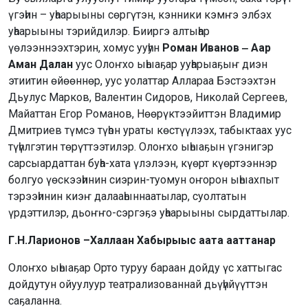
үгэһин – уһаарыыны сөргүтэн, кэнники кэмҥэ элбэх
уһаарыыны тэрийдилэр. Бииргэ алтыһар
үөлээннээхтэрин, хомус ууһун
Роман Иванов ‒ Аар
Аман Далан
уус Олоҥхо ыһыаҕар ууһарыаҕыҥ диэн
этиитин өйөөннөр, уус уолаттар Аллараа Бэстээхтэн
Дьулус Марков, Валентин Сидоров, Николай Сергеев,
Майаттан Егор Романов, Нөөрүктээйиттэн Владимир
Дмитриев түмсэ түһэн ураты көстүүлээх, табыктаах уус
түһүлгэтин төрүттээтилэр. Олоҥхо ыһыаҕын үгэнигэр
сарсыардаттан буһа-хата үлэлээн, күөрт күөртээннэр
болгуо үөскээһинин сиэрин-туомун оҥорон ыһыахпыт
тэрээһинин киэҥ далааһыннаатылар, суолтатын
үрдэттилэр, дьоҥҥо-сэргэҕэ уһаарыыны сырдаттылар.
Г.Н.Ларионов –Халлаан Хабырыыс аата ааттанар
Олоҥхо ыһыаҕар Орто туруу бараан дойду үс хаттыгас
дойдутун ойуулуур театрализованнай дьүһүйүүттэн
саҕаланна.