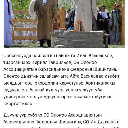
Ороссолуода нэһилиэгин баһылыга Иван Афанасьев,
тиэргэннээх Кирилл Гаврильев, СӨ Олоҥхо
Ассоциациятын бэрэсидьиэнэ Февронья Шишигина,
Олоҥхо дьиэтин салайааччыта Айта Васильева кэлбит
ыалдьыттары эҕэрдэлии көрүстүлэр. Арктикатааҕы
судаарыстыбаннай култуура уонна ускуустуба
университетын устудьуоннара ырыанан-тойугунан
киэргэттилэр.
Дьүүллүүр сүбэҕэ СӨ Олоҥхо Ассоциациятын
бэрэсидьиэнэ Февронья Шишигина, СӨ Ил Дарханын