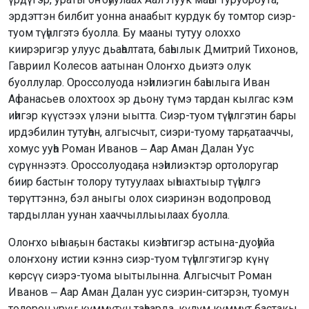
эрдэттэн билбит уонна анаабыт курдук бу томтор сиэр-
туом түһүлгэтэ буолла. Бу мааны тутуу олоххо
киирэригэр улуус дьаһалтата, баһылык Дмитрий Тихонов,
Гавриил Колесов аатынан Олоҥхо дьиэтэ олук
буоллулар. Ороссолуода нэһилиэгин баһылыга Иван
Афанасьев олохтоох эр дьону түмэ тардан кылгас кэм
иһигэр күүстээх үлэни ыытта. Сиэр-туом түһүлгэтин бары
ирдэбилин тутуһан, алгысчыт, сиэри-туому тарҕатааччы,
хомус ууһа Роман Иванов ‒ Аар Аман Далан Уус
сүрүннээтэ. Ороссолуодаҕа нэһилиэктэр ортолоругар
биир бастыҥ толору тутуулаах ыһыахтыыр түһүлгэ
төрүттэннэ, бэл аныгы олох сиэринэн водопровод
тардыллан уунан хааччыллыылаах буолла.
Олоҥхо ыһыаҕын бастакы киэһэтигэр астына-дуоһуйа
олоҥхону истии кэннэ сиэр-туом түһүлгэтигэр күнү
көрсүү сиэрэ-туома ыытылынна. Алгысчыт Роман
Иванов ‒ Аар Аман Далан уус сиэрин-ситэрэн, туомун
толорон үрүҥ күммүтүн таһаарда, күлүм күммүт бастакы