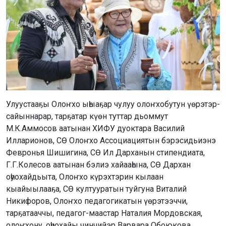
Улуустааҕы Олоҥхо ыһыаҕар чулуу олоҥхобутун үөрэтэр-
сайыннарар, тарҕатар күөн туттар дьоммут
М.К.Аммосов аатынан ХИФУ дуоктара Василий
Илларионов, СӨ Олоҥхо Ассоциациятын бэрэсидьиэнэ
Февронья Шишигина, СӨ Ил Дарханын стипендиата,
Г.Г.Колесов аатынан бэлиэ хайааһына, СӨ Дархан
оһуохайдьыта, Олоҥхо күрэхтэрин кылаан
кыайыылааҕа, СӨ култууратын туйгуна Виталий
Никифоров, Олоҥхо педагогикатын үөрэтээччи,
тарҕатааччы, педагог-маастар Наталия Мордовская,
олоҥхону, оһуохайы чинчийэр Варвара Обоюкова,