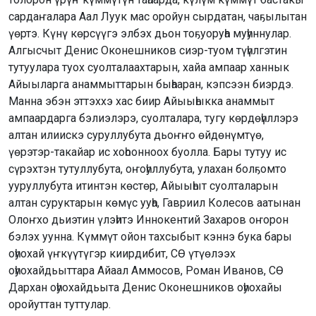
сардаҥалара Аал Луук мас оройун сырдатан, чаҕылытан
үөртэ. Күнү көрсүүгэ элбэх дьон тоҕуоруһа муһуннулар.
Алгысчыт Денис Оконешников сиэр-туом түһүлгэтин
тутуулара туох суолталаахтарын, хайа ампаар ханнык
Айыыларга анаммыттарын быһааран, кэпсээн биэрдэ.
Манна эбэн эттэххэ хас биир Айыыһыкка анаммыт
ампаардарга бэлиэлэрэ, суолталара, тугу көрдөһүллэрэ
алтан илиискэ суруллубута дьоҥҥо өйдөнүмтүө,
үөрэтэр-такайар ис хоһоонноох буолла. Бары тутуу ис
сүрэхтэн тутуллубута, оҥоһуллубута, улахан болҕомто
ууруллубута итинтэн көстөр, Айыыһыт суолталарын
алтан суруктарын көмүс ууһа, Гавриил Колесов аатынан
Олоҥхо дьиэтин үлэһитэ Иннокентий Захаров оҥорон
бэлэх уунна. Күммүт ойон тахсыбыт кэннэ бука бары
оһуохай үҥкүүтүгэр киирдибит, СӨ үтүөлээх
оһуохайдьыттара Айаал Аммосов, Роман Иванов, СӨ
Дархан оһуохайдьыта Денис Оконешников оһуохайы
оройуттан туттулар.