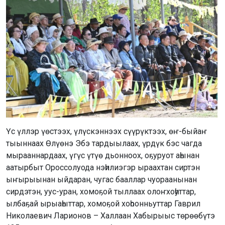
Үс үллэр үөстээх, үлүскэннээх сүүрүктээх, өҥ-быйаҥ
тыыннаах Өлүөнэ Эбэ тардыылаах, үрдүк бэс чагда
мырааннардаах, үгүс үтүө дьонноох, оҕуруот аһынан
аатырбыт Ороссолуода нэһилиэгэр ыраахтан сиртэн
ыҥырыынан ыйдаран, чугас бааллар чуораанынан
сирдэтэн, уус-уран, хомоҕой тыллаах олоҥхоһуттар,
ылбаҕай ырыаһыттар, хомоҕой хоһоонньуттар Гаврил
Николаевич Ларионов – Халлаан Хабырыыс төрөөбүтэ