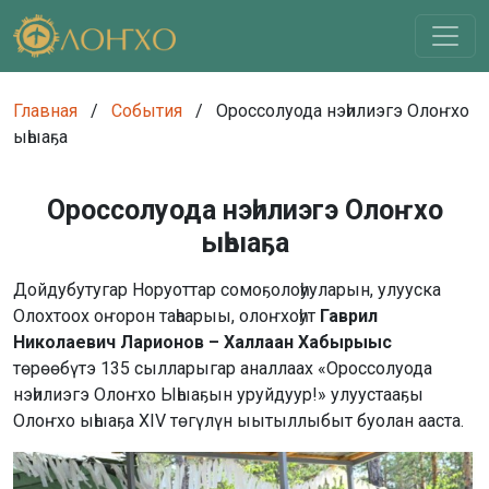
Главная
/
События
/
Ороссолуода нэһилиэгэ Олоҥхо
ыһыаҕа
Ороссолуода нэһилиэгэ Олоҥхо
ыһыаҕа
Дойдубутугар Норуоттар сомоҕолоһууларын, улууска
Олохтоох оҥорон таһаарыы, олоҥхоһут
Гаврил
Николаевич Ларионов – Халлаан Хабырыыс
төрөөбүтэ 135 сылларыгар аналлаах «Ороссолуода
нэһилиэгэ Олоҥхо Ыһыаҕын уруйдуур!» улуустааҕы
Олоҥхо ыһыаҕа XIV төгүлүн ыытыллыбыт буолан ааста.