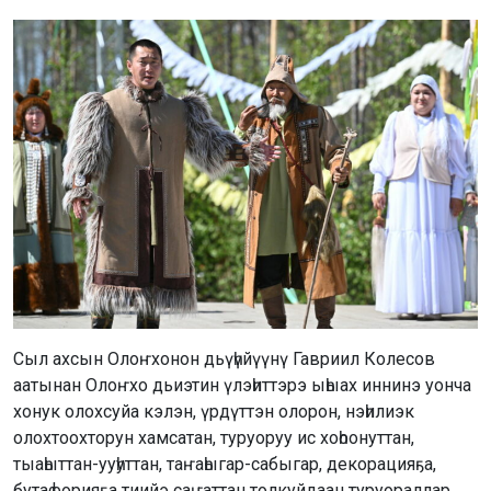
Сыл ахсын Олоҥхонон дьүһүйүүнү Гавриил Колесов
аатынан Олоҥхо дьиэтин үлэһиттэрэ ыһыах иннинэ уонча
хонук олохсуйа кэлэн, үрдүттэн олорон, нэһилиэк
олохтоохторун хамсатан, туруоруу ис хоһоонуттан,
тыаһыттан-ууһуттан, таҥаһыгар-сабыгар, декорацияҕа,
бутафорияҕа тиийэ саҥаттан толкуйдаан туруораллар.