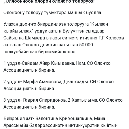
„Оллоонноон олорон олоҥхото толоруох!“
Олоҥхону толоруу түмүктэрэ маннык буолла.
Улахан дьоҥҥо биирдиилээн толорууга “Кылаан
кыайыылаах” үрдүк аатын Бүлүүттэн сылдьар
Сайыына Шамаева ылары ситистэ итиэннэ Г.Г.Колесов
аатынан Олоҥхо дьиэтин аатыттан 50.000
солкуобайынан бириэмийэлэннэ.
1 үрдэл-Сайдам Айар Кыыдаана, Нам. СӨ Олоҥхо
Ассоциациятын бирииһэ.
2 үрдэл- Марфа Аммосова, Дьанхаады. СӨ Олоҥхо
Ассоциациятын бирииһэ.
3 үрдэл- Гаврил Спиридонов, 2 Хаатылыма. СӨ Олоҥхо
Ассоциациятын бирииһэ.
Биһирэбил аат- Валентина Кривошапкина, Майа.
Арассыыйа бэдэрээссийэтин иитии-үөрэтии кыһатын