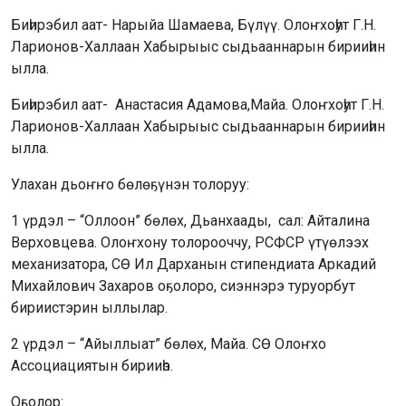
Биһирэбил аат- Нарыйа Шамаева, Бүлүү. Олоҥхоһут Г.Н.
Ларионов-Халлаан Хабырыыс сыдьааннарын бирииһин
ылла.
Биһирэбил аат- Анастасия Адамова,Майа. Олоҥхоһут Г.Н.
Ларионов-Халлаан Хабырыыс сыдьааннарын бирииһин
ылла.
Улахан дьоҥҥо бөлөҕүнэн толоруу:
1 үрдэл – “Оллоон” бөлөх, Дьанхаады, сал: Айталина
Верховцева. Олоҥхону толорооччу, РСФСР үтүөлээх
механизатора, СӨ Ил Дарханын стипендиата Аркадий
Михайлович Захаров оҕолоро, сиэннэрэ туруорбут
бириистэрин ыллылар.
2 үрдэл – “Айыллыат” бөлөх, Майа. СӨ Олоҥхо
Ассоциациятын бирииһэ.
Оҕолор: