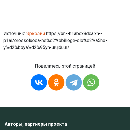
Источник:
Эркээйи
https://xn--h1abcx8dca.xn--
p1ai/orossoluoda-ne%d2%bbiliege-olo%d2%a5ho-
y%d2%bbya%d2%95yn-urujduur/
Поделитесь этой страницей
Авторы, партнеры проекта