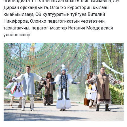
стипендиата, Г.Г.Колесов аатынан бэлиэ хайааһына, СӨ
Дархан оһуохайдьыта, Олоҥхо күрэстэрин кылаан
кыайыылааҕа, СӨ култууратын туйгуна Виталий
Никифоров, Олоҥхо педагогикатын үөрэтээччи,
тарҕатааччы, педагог-маастар Наталия Мордовская
үлэлэстилэр.