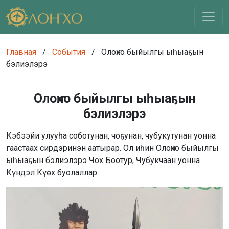
Главная
/
События
/
Олоҥхо быйылгы ыһыаҕын
бэлиэлэрэ
Олоҥхо быйылгы ыһыаҕын
бэлиэлэрэ
Кэбээйи улууһа соботунан, чоҕунан, чубукутунан уонна
гаастаах сирдэринэн аатырар. Ол иһин Олоҥхо быйылгы
ыһыаҕын бэлиэлэрэ Чох Боотур, Чубукчаан уонна
Күндэл Күөх буолаллар.