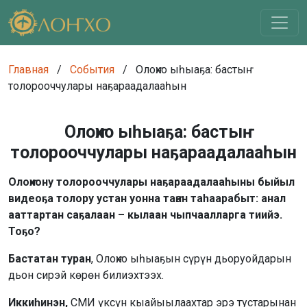
Главная
/
События
/
Олоҥхо ыһыаҕа: бастыҥ
толорооччулары наҕараадалааһын
Олоҥхо ыһыаҕа: бастыҥ
толорооччулары наҕараадалааһын
Олоҥхону толорооччулары наҕараадалааһыны быйыл
видеоҕа толору устан уонна таҥан таһаарабыт: анал
ааттартан саҕалаан – кылаан чыпчаалларга тиийэ.
Тоҕо?
Бастатан туран
, Олоҥхо ыһыаҕын сүрүн дьоруойдарын
дьон сирэй көрөн билиэхтээх.
Иккиһинэн,
СМИ үксүн кыайыылаахтар эрэ тустарынан