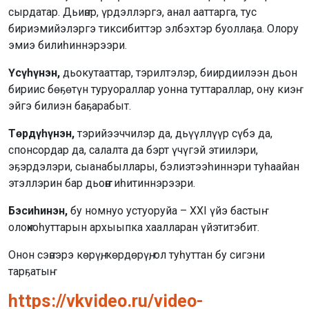
сырдатар. Дьиҥэр, үрдэллэргэ, анал ааттарга, тус
бириэмийэлэргэ тиксибиттэр элбэхтэр буоллаҕа. Олору
эмиэ билиһиннэрээри.
Үсүһүнэн,
дьокутааттар, тэрилтэлэр, биирдиилээн дьон
бириис бөҕөтүн туруораллар уонна туттараллар, ону киэҥ
эйгэ билиэн баҕарабыт.
Төрдүһүнэн,
тэрийээччилэр да, дьүүллүүр сүбэ да,
спонсордар да, салалта да бэрт үчүгэй этиилэри,
эҕэрдэлэри, сыанабыллары, бэлиэтээһиннэри туһаайан
этэллэрин бар дьоҥҥо иһитиннэрээри.
Бэсиһинэн,
бу номнуо устуоруйа – XXI үйэ бастыҥ
олоҥхоһуттарын архыыпка хаалларан үйэтитэбит.
Онон сэҥээрэ көрүҥ, көрдөрүҥ, ол туһуттан бу сигэни
тарҕатыҥ.
https://vkvideo.ru/video-