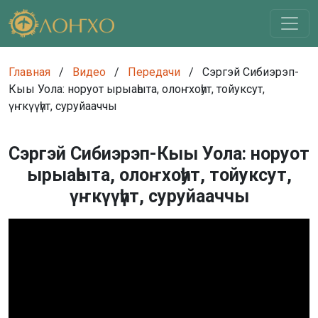
Главная
/
Видео
/
Передачи
/
Сэргэй Сибиэрэп-
Кыы Уола: норуот ырыаһыта, олоҥхоһут, тойуксут,
үҥкүүһүт, суруйааччы
Сэргэй Сибиэрэп-Кыы Уола: норуот
ырыаһыта, олоҥхоһут, тойуксут,
үҥкүүһүт, суруйааччы