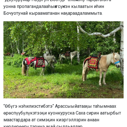
уонна пропагандалааһыҥҥа сүҥкэн кылаатын иһин
Бочуотунай кырааматанан наҕараадаламмыта.
“Өбүгэ нэһилиэстибэтэ“ Арассыыйатааҕы таһымнаах
өрөспүүбүлүкэтээҕи куонкуруска Саха сирин аатырбыт
маастардара ат симэҕин киэргэллэрин анаан
көрдөрөөрү тэринэ аҕай сылдьаллар.