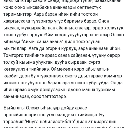
айылҕатыгар хаартыскаҕа, видеоҕа түһэн, балаакканан
хоно-хоно ыксаабакка айаннаары сөптөөхтүк
тэриммиттэр. Аара баран иһэн киһи тохтоон
хаартыскаҕа түһэригэр үгүс бириэмэ барар. Онон
ыксаан, муҥ кыраайынан айанныахтааҕар, эрдэ холкутук
хоҥно турбут ордук. Өймөкөөн улууһугар ыһыллар Олоҥхо
ыһыаҕа “Айыы санаа айана” диэн тосхолунан
ыытыллар. Аата да этэрин курдук, аара айаннаан иһэн,
Томторго тиийиигэ араас санаа сайҕанан, үтүөнү оҥорор
толкуй кыыма уһуктан, дууһа сырдаан, сүргэ
көтөҕүллэн тиийиэҕэ. Өймөкөөн кэрэ айылҕатын
көрбүт дьон бу үтүөкэннээх сиргэ дьыл араас кэмигэр
иккистээн-үһүстээн бараллара үгэскэ кубулуйда. Ол да
иһин араас омук дойдуларын дьоно манна туризмы
сайыннаран, орох тэптэхтэрэ.
Быйылгы Олоҥхо ыһыаҕар дойду араас
эрэгийиэннэриттэн үгүс ыалдьыт тиийиэҕэ. Бу
тэрээһиҥҥэ “Өбүгэ нэһилиэстибэтэ“ диэн ат киэргэлин