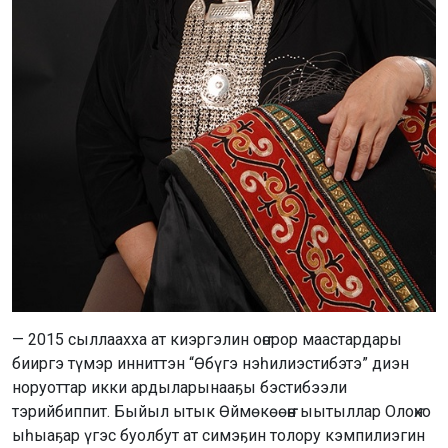
— 2015 сыллаахха ат киэргэлин оҥорор маастардары
бииргэ түмэр инниттэн “Өбүгэ нэһилиэстибэтэ” диэн
норуоттар икки ардыларынааҕы бэстибээли
тэрийбиппит. Быйыл ытык Өймөкөөҥҥө ыытыллар Олоҥхо
ыһыаҕар үгэс буолбут ат симэҕин толору кэмпилиэгин