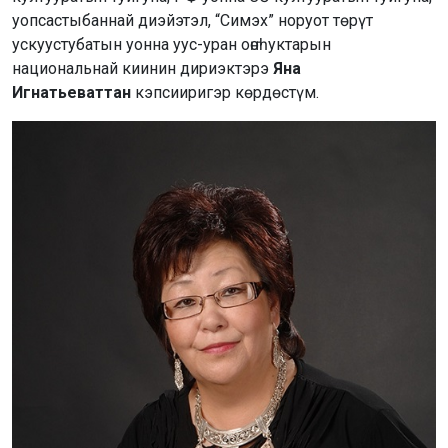
уопсастыбаннай диэйэтэл, “Симэх” норуот төрүт
ускуустубатын уонна уус-уран оҥоһуктарын
национальнай киинин дириэктэрэ
Яна
Игнатьеваттан
кэпсииригэр көрдөстүм.