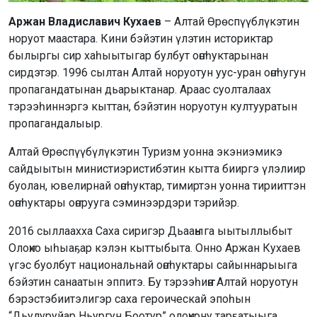
Аржан Владиславич Кухаев
– Алтай Өрөспүүблүкэтин
норуот маастара. Кини бэйэтин үлэтин историктар
былыргы сир хаһыытыгар булбут оҥоһуктарынан
сирдэтэр. 1996 сылтан Алтай норуотун уус-уран оҥоһугун
пропагандатынан дьарыктанар. Араас суолталаах
тэрээһиннэргэ кыттан, бэйэтин норуотун култууратын
пропагандалыыр.
Алтай Өрөспүүбүлүкэтин Туризм уонна экэниэмикэ
сайдыытын министиэристибэтин кытта бииргэ үлэлиир
буолан, ювелирнай оҥоһуктар, тимиртэн уонна тирииттэн
оҥоһуктары оҥорууга сэминээрдэри тэрийэр.
2016 сыллаахха Саха сиригэр Дьааҥыга ыытыллыбыт
Олоҥхо ыһыаҕар кэлэн кыттыбыта. Онно Аржан Кухаев
үгэс буолбут национальнай оҥоһуктары сайыннарыыга
бэйэтин санаатын эппитэ. Бу тэрээһиҥҥэ Алтай норуотун
бэрэстэбиитэлигэр саха героическай эпоһын
“Дьулуруйар Ньургун Боотур” олоҥхону тарҕатыыга