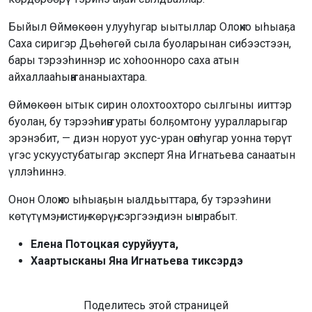
Быйыл Өймөкөөн улууһугар ыытыллар Олоҥхо ыһыаҕа
Саха сиригэр Дьөһөгөй сыла буоларынан сибээстээн,
бары тэрээһиннэр ис хоһоонноро саха атын
айхаллааһыҥҥа ананыахтара.
Өймөкөөн ытык сирин олохтоохторо сылгыны ииттэр
буолан, бу тэрээһиҥҥэ ураты болҕомтону ууралларыгар
эрэнэбит, — диэн норуот уус-уран оҥоһугар уонна төрүт
үгэс ускуустубатыгар эксперт Яна Игнатьева санаатын
үллэһиннэ.
Онон Олоҥхо ыһыаҕын ыалдьыттара, бу тэрээһини
көтүтүмэҥ, истиҥ, көрүҥ, сэргээҥ диэн ыҥырабыт.
Елена Потоцкая суруйуута,
Хаартысканы Яна Игнатьева тиксэрдэ
Поделитесь этой страницей