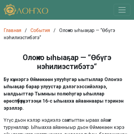
Главная
/
События
/
Олоҥхо ыһыаҕар — “Өбүгэ
нэһилиэстибэтэ“
Олоҥхо ыһыаҕар — “Өбүгэ
нэһилиэстибэтэ“
Бу күннэргэ Өймөкөөн улууһугар ыытыллар Олоҥхо
ыһыаҕар барар улуустар дэлэгээссийэлэрэ,
ыалдьыттар Тымныы полюһугар ыһыллар
өрөспүүбүлүкэтээҕи 16-с ыһыахха айааннаары тэринэн
эрэллэр.
Үгүс дьон кэлэр нэдиэлэ саҥатыттан ыраах айаҥҥа
туруналлар. Ыһыахха айанныыр дьон Өймөкөөн кэрэ