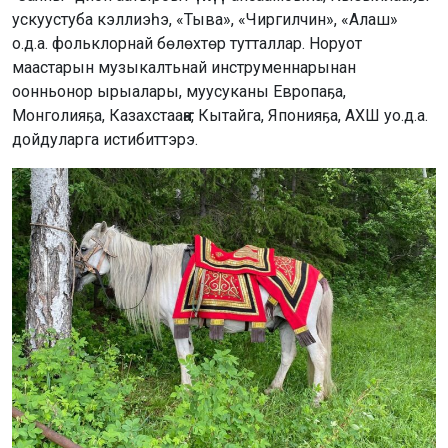
ускуустуба кэллиэһэ, «Тыва», «Чиргилчин», «Алаш»
о.д.а. фольклорнай бөлөхтөр тутталлар. Норуот
маастарын музыкалтьнай инструменнарынан
оонньонор ырыалары, муусуканы Европаҕа,
Монголияҕа, Казахстааҥҥа, Кытайга, Японияҕа, АХШ уо.д.а.
дойдуларга истибиттэрэ.