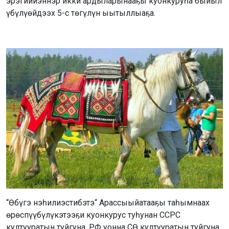
эрэгийиэннэр икки ардыларынааҕы куонкуруһа быйыл
үбүлүөйдээх 5-с төгүлүн ыытыллыаҕа.
“Өбүгэ нэһилиэстибэтэ“ Арассыыйатааҕы таһымнаах
өрөспүүбүлүкэтээҕи куонкурус туһунан ССРС
култууратын туйгуна, РФ уонна СӨ култууратын туйгуна,