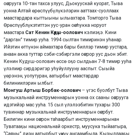
оҥорууга 10-тан тахса улуус, Дьокуускай куорат, Тыва
уонна Алтай өрөспүүбүлүкэлэрин ааттаах-суоллаах
маастардара кыттыыны ылыахтара. Томторго Тыва
Өрөспүүблүкэтиттэн уус-уран оҥоһукка норуот
маастара
Сат Кенин Күдүш-оолович
кэлиэҕэ. Кини
“дарган” тимир ууһа. 1994 сылтан тимиринэн уһанар.
Ийэтин өттүнэн аймахтара бары биллэр тимир уустара,
анаан акка туттар сэби-сэбиргэли оҥорор уус дьон эбит.
Кенин Кудуш-оолович өссө оҕо сылдьан 7-8 тимир ууһа
үлэлиир сирдэригэр уһуйуллууну ааспыт. Сыыйа
үөрэнэн, уопутуран, аатырбыт маастардар
билиниилэрин ылбыт.
Монгуш Артыш Борбак-оолович
– үгэс буолбут Тыва
музыкальнай инструменнарын уонна ох сааны оҥорууга
идэтийэр мас ууһа. 15 сыл үлэлээбитин тухары 300
тувиннар музыкальнай инструменнарын оҥорбут.
Билигин кини оҥорон таһаарбыт инструменнарынан
Туватааҕы национальнай оркестр, муусука тыйаатыра,
“Саяны” диэн аатырбыт үҥкүү ансаамбыла, Кызыллааҕы