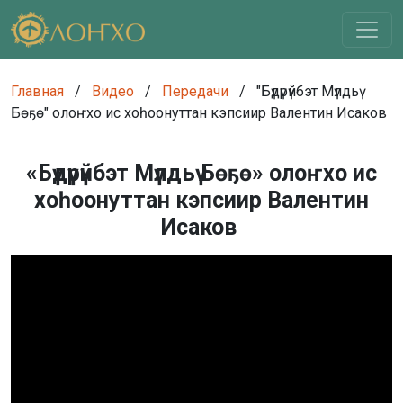
Главная
/
Видео
/
Передачи
/
"Бүдүрүйбэт Мүлдьү
Бөҕө" олоҥхо ис хоһоонуттан кэпсиир Валентин Исаков
«Бүдүрүйбэт Мүлдьү Бөҕө» олоҥхо ис
хоһоонуттан кэпсиир Валентин
Исаков