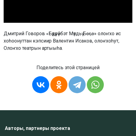
Дмитрий Говоров «Бүдүрүйбэт Мүлдьү Бөҕө» олоҥхо ис
хоһоонуттан кэпсиир Валентин Исаков, олоҥхоһут,
Олоҥхо театрын артыыһа.
Поделитесь этой страницей
Авторы, партнеры проекта