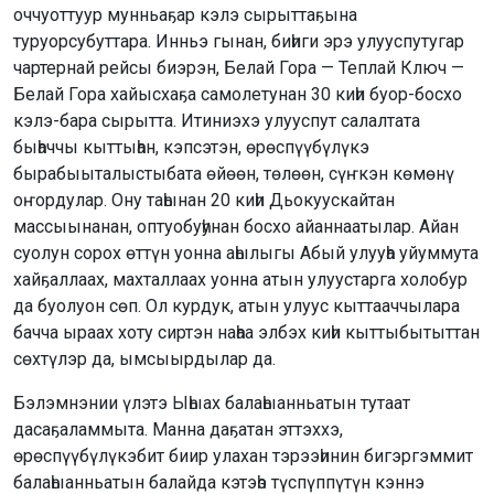
оччуоттуур мунньаҕар кэлэ сырыттаҕына
туруорсубуттара. Инньэ гынан, биһиги эрэ улууспутугар
чартернай рейсы биэрэн, Белай Гора — Теплай Ключ —
Белай Гора хайысхаҕа самолетунан 30 киһи буор-босхо
кэлэ-бара сырытта. Итиниэхэ улууспут салалтата
быһаччы кыттыһан, кэпсэтэн, өрөспүүбүлүкэ
бырабыыталыстыбата өйөөн, төлөөн, сүҥкэн көмөнү
оҥордулар. Ону таһынан 20 киһи Дьокуускайтан
массыынанан, оптуобуһунан босхо айаннаатылар. Айан
суолун сорох өттүн уонна аһылыгы Абый улууһа уйуммута
хайҕаллаах, махталлаах уонна атын улуустарга холобур
да буолуон сөп. Ол курдук, атын улуус кыттааччылара
бачча ыраах хоту сиртэн наһаа элбэх киһи кыттыбытыттан
сөхтүлэр да, ымсыырдылар да.
Бэлэмнэнии үлэтэ Ыһыах балаһыанньатын тутаат
дасаҕаламмыта. Манна даҕатан эттэххэ,
өрөспүүбүлүкэбит биир улахан тэрээһинин бигэргэммит
балаһыанньатын балайда кэтэһэ түспүппүтүн кэннэ