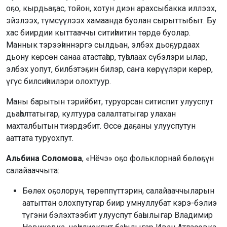
оҕо, кырдьаҕас, тойон, хотун диэн арахсыбакка иллээх,
эйэлээх, түмсүүлээх хамаанда буолан сырыттыбыт. Бу
хас биирдии кыттааччы ситиһиитин төрдө буолар.
Маннык тэрээһиннэргэ сылдьан, элбэх дьоҕурдаах
дьону көрсөн санаа атастаһар, туһалаах сүбэлэри ылар,
элбэх уопут, билбэтэҕин билэр, саҥа көрүүлэри көрөр,
үгүс билсиһиилэри олохтуур.
Маны барытын тэрийбит, туруорсан ситиспит улууспут
дьаһалтатыгар, култуура салалтатыгар улахан
махталбытын тиэрдэбит. Өссө даҕаны улууспутун
ааттата туруохпут.
Альбина Соломова
, «Нёчэ» оҕо фольклорнай бөлөҕүн
салайааччыта:
Бөлөх оҕолорун, төрөппүттэрин, салайааччыларын
аатыттан олохпутугар биир умнуллубат кэрэ-бэлиэ
түгэни бэлэхтээбит улууспут баһылыгар Владимир