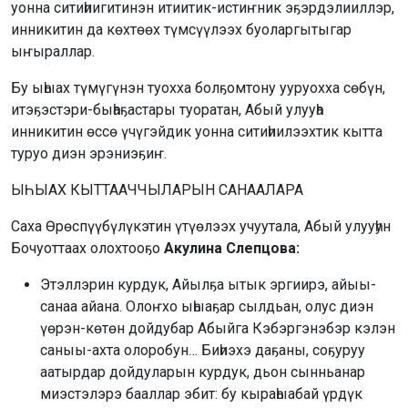
уонна ситиһиигитинэн итиитик-истиҥник эҕэрдэлииллэр,
инникитин да көхтөөх түмсүүлээх буоларгытыгар
ыҥыраллар.
Бу ыһыах түмүгүнэн туохха болҕомтону ууруохха сөбүн,
итэҕэстэри-быһаҕастары туоратан, Абый улууһа
инникитин өссө үчүгэйдик уонна ситиһиилээхтик кытта
туруо диэн эрэниэҕиҥ.
ЫҺЫАХ КЫТТААЧЧЫЛАРЫН САНААЛАРА
Саха Өрөспүүбүлүкэтин үтүөлээх учуутала, Абый улууһун
Бочуоттаах олохтооҕо
Акулина Слепцова:
Этэллэрин курдук, Айылҕа ытык эргиирэ, айыы-
санаа айана. Олоҥхо ыһыаҕар сылдьан, олус диэн
үөрэн-көтөн дойдубар Абыйга Кэбэргэнэбэр кэлэн
саныы-ахта олоробун… Биһиэхэ даҕаны, соҕуруу
аатырдар дойдуларын курдук, дьон сынньанар
миэстэлэрэ бааллар эбит: бу кыраһыабай үрдүк