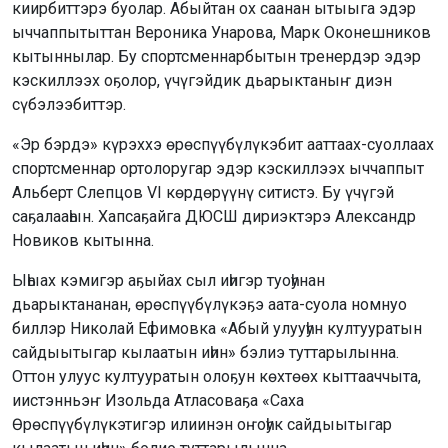
киирбиттэрэ буолар. Абыйтан ох саанан ытыыга эдэр
ыччаппытыттан Вероника Унарова, Марк Оконешников
кытыннылар. Бу спортсменнарбытын тренердэр эдэр
кэскиллээх оҕолор, үчүгэйдик дьарыктаныҥ диэн
сүбэлээбиттэр.
«Эр бэрдэ» күрэххэ өрөспүүбүлүкэбит ааттаах-суоллаах
спортсменнар ортолоругар эдэр кэскиллээх ыччаппыт
Альберт Слепцов VI көрдөрүүнү ситистэ. Бу үчүгэй
саҕалааһын. Хапсаҕайга ДЮСШ дириэктэрэ Александр
Новиков кытынна.
Ыһыах кэмигэр аҕыйах сыл иһигэр туоһунан
дьарыктананан, өрөспүүбүлүкэҕэ аата-суола номнуо
биллэр Николай Ефимовка «Абый улууһун култууратын
сайдыытыгар кылаатын иһин» бэлиэ туттарылынна.
Оттон улуус култууратын олоҕун көхтөөх кыттааччыта,
иистэнньэҥ Изольда Атласоваҕа «Саха
Өрөспүүбүлүкэтигэр илиинэн оҥоһук сайдыытыгар