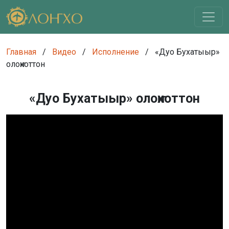
Главная
/
Видео
/
Исполнение
/
«Дуо Бухатыыр»
олоҥхоттон
«Дуо Бухатыыр» олоҥхоттон