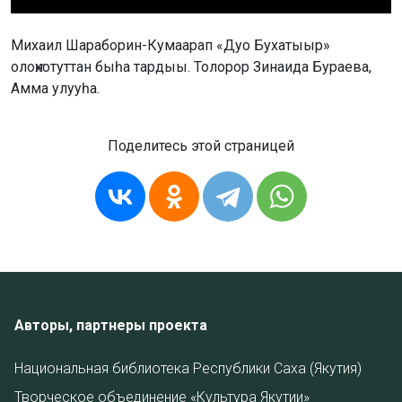
Михаил Шараборин-Кумаарап «Дуо Бухатыыр»
олоҥхотуттан быһа тардыы. Толорор Зинаида Бураева,
Амма улууһа.
Поделитесь этой страницей
Авторы, партнеры проекта
Национальная библиотека Республики Саха (Якутия)
Творческое объединение «Культура Якутии»