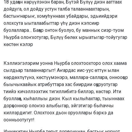
18 удаҕан көрүүлэнэн баран, Бүтэй Бүлүү диэн ааттаах
дойдуга, ол дойду устун талба талааннаахтарын,
бастыҥнарыҥ, хомуһуннаах убайдары, эдьиийдэри
олохсута ыыталаабыттар үһү диэн кэпсиир
буолаллара… Баҕар онтон буолуо, бу маннык сиэр-туом
Ньурба олоҥхотугар, Бүлүү бөлөх ырыатыгар-тойугугар
көстөн кэлэр
Кэллиэгэлэрим уонна Ньурба олохтоохторо олох хаама
сылдьар талааннаргыт! Аҥардас иис-уус өттүн ылан
көрдөхпүтүнэ, көстүүмэнэрэ, маллара-саллара, оннооҕор
быычыкаайык атрибуттара хас биирдии оҕуруотугар
тиийэ кичэллээхтик тигиллибитэ биллэр, көстөр. Ити
буоллаҕа, кыһаллыы диэн. Кыл кылыһахтар, тыыннаах
дорҕооннор олоҥхо алыбыгар, эйгэтигэр быһаччы
киллэрдигит. Олохтоох дьон оруоллары бэркэ да
оонньоотугут!
Инникитин Ньурба төрүт дорҕоонунан, бастыҥ норуот