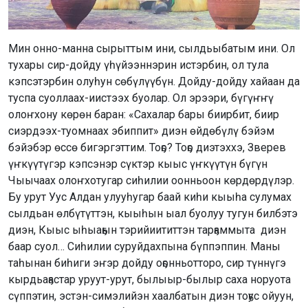
Мин онно-манна сырыттым ини, сылдьыбатым ини. Ол
тухары сир-дойду үһүйээннэрин истэрбин, ол тула
кэпсэтэрбин олуһун сөбүлүүбүн. Дойду-дойду хайаан да
туспа суоллаах-иистээх буолар. Ол эрээри, бүгүҥҥү
олоҥхону көрөн баран: «Сахалар бары биирбит, биир
сиэрдээх-туомнаах эбиппит» диэн өйдөбүлү бэйэм
бэйэбэр өссө бигэргэттим. Тоҕо? Тоҕо диэтэххэ, Зверев
үҥкүүтүгэр кэпсэнэр сүктэр кыыс үҥкүүтүн бүгүн
Чыычаах олоҥхотугар сиһилии оонньоон көрдөрдүлэр.
Бу урут Уус Алдан улууһугар баай киһи кыыһа сулумах
сылдьан өлбүтүттэн, кыыһын ыал буолуу тугун билбэтэ
диэн, Кыыс ыһыаҕын тэрийиититтэн тарҕаммыта диэн
баар суол… Сиһилии суруйдахпына бүппэппин. Маны
таһынан биһиги эҥэр дойду оҕонньотторо, сир түннүгэ
кырдьаҕастар уруут-урут, былыыр-былыр саха норуота
сүппэтин, эстэн-симэлийэн хаалбатын диэн тоҕус ойуун,