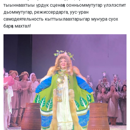
тыыннаахтыы үрдүк сценаҕа оонньоммутугар үлэлэспит
дьоммутугар, режиссердарга, уус-уран
самодеятельность кыттыылаахтарыгар муҥура суох
барҕа махтал!