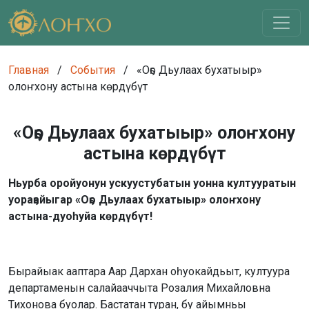
Главная
/
События
/
«Оҕо Дьулаах бухатыыр»
олоҥхону астына көрдүбүт
«Оҕо Дьулаах бухатыыр» олоҥхону
астына көрдүбүт
Ньурба оройуонун ускуустубатын уонна култууратын
уораҕайыгар «Оҕо Дьулаах бухатыыр» олоҥхону
астына-дуоһуйа көрдүбүт!
Бырайыак ааптара Аар Дархан оһуокайдьыт, култуура
департаменын салайааччыта Розалия Михайловна
Тихонова буолар. Бастатан туран, бу айымньы