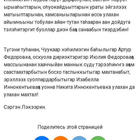
ырыаһыттарын, оһуокайдьыттарын ураты эйгэлээх
матыыптарынан, хамсаныыларынан өссө улахан
айымньыны тобулан айан-тутан таһааран аан дойдуга
тэлэһитэргит буоллар диэн баҕа санаабын тиэрдэбин!
Түгэни туһанан, Чуукаар нэһилиэгин баһылыгар Артур
Федоровка, оскуола дириэктэригэр Июлия Федороваҕа
массыынанан хааччыйан маннык сүдү тэрээһиҥҥэ аҕам
саастаахтарбытын босхо таспыккытыгар махтанабыт,
эрэллээх суоппардарбытыгар Изабелла
Иннокентьеваҕа уонна Никита Иннокентьевка улахан да
улахан махтал!
Сэргэн Лэкээрин.
Поделитесь этой страницей