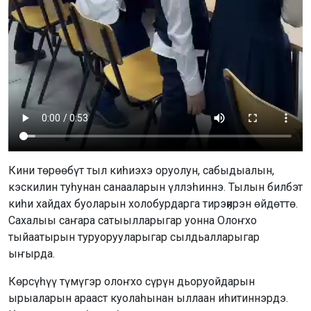
Кини төрөөбүт тыл киһиэхэ оруолун, сабыдыалын,
кэскилин туһунан санааларын үллэһиннэ. Тылын билбэт
киһи хайдах буоларын холобурдарга тирэҕирэн өйдөттө.
Сахалыы саҥара сатыылларыгар уонна Олоҥхо
тыйаатырын туруорууларыгар сылдьалларыгар
ыҥырда.
Көрсүһүү түмүгэр олоҥхо сүрүн дьоруойдарын
ырыаларын арааст куолаһынан ыллаан иһитиннэрдэ.