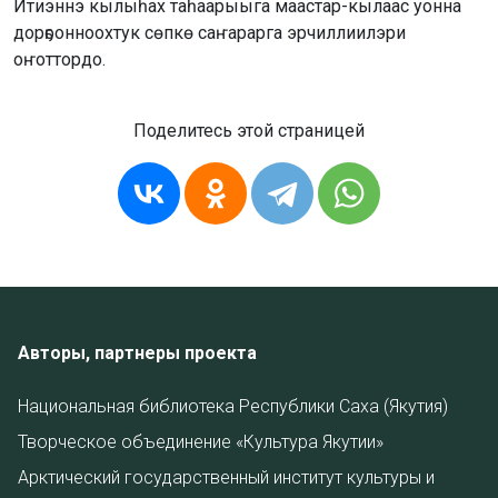
Итиэннэ кылыһах таһаарыыга маастар-кылаас уонна
дорҕоонноохтук сөпкө саҥарарга эрчиллиилэри
оҥоттордо.
Поделитесь этой страницей
Авторы, партнеры проекта
Национальная библиотека Республики Саха (Якутия)
Творческое объединение «Культура Якутии»
Арктический государственный институт культуры и