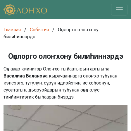
Главная
/
События
/
Оҕолорго олоҥхону
билиһиннэрдэ
Оҕолорго олоҥхону билиһиннэрдэ
Оҕо ааҕар киинигэр Олоҥхо тыйаатырын артыыһа
Василина Баланова
кырачааннарга олоҥхо туһунан
кэпсээтэ, тутулун, сүрүн идиэйэтин, ис хоһоонун,
суолтатын, дьоруойдарын туһунан оҕоҕо олус
тиийимтиэтик быһааран биэрдэ.