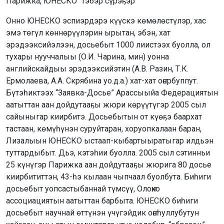
Парижка, ЮНЕСКО “тэбэр сүрэҕэр”
Онно ЮНЕСКО эспиэрдэрэ күүскэ көмөлөстүлэр, хас
эмэ төгүл көннөрүүлэрин ырытан, эбэн, хат
эрэдээксийэлээн, досьебыт 1000 лиистээх буолла, ол
тухары нууччалыы (О.И. Чарина, мин) уонна
английскайдыы эрэдээксийэтин (А.В. Разин, Т.К.
Ермолаева, А.А. Скрябина уо.д.а.) хат-хат оҥорбуппут.
Бүтэһиктээх “Заявка-Досье” Арассыыйа Федерациятын
аатыттан аан дойдутааҕы жюри көрүүтүгэр 2005 сыл
сайыныгар киирбитэ. Досьебытын от күөҕэ баархат
тастаан, көмүһүнэн суруйтаран, хоруопкалаан баран,
Лизалыын ЮНЕСКО ыстаап-кыбартыыратыгар илдьэн
туттардыбыт. Дьэ, кэтэһии буолла. 2005 сыл сэтинньи
25 күнүгэр Парижка аан дойдутааҕы жюрига 80 досье
киирбититтэн, 43-һэ кылаан чыпчаал буолбута. Биһиги
досьебыт уопсастыбаннай түмсүү, Олоҥхо
ассоциациятын аатыттан барбыта. ЮНЕСКО биһиги
досьебыт научнай өттүнэн үчүгэйдик оҥоһуллубутун