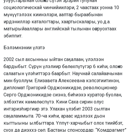
улуустарынан олоҥхо сүтэн эрэрин туһунан
социологическай чинчийиилэри, 2 чаастаах уонна 10
мүнүүтэлээх киинэлэри, ааптар быраабынан
ирдэниллэр каталогтары, хаартыскалары, уо.д.а.
матырыйааллары английскай тылынан оҥоруохтаах
эбиппит.
Бэлэмнэнии үлэтэ
2002 сыл ахсынньы ыйтан саҕалаан, үлэлээн
бардыбыт. Сүрүн үлэлиир бөлөхпүтүгэр 6 киһи, олоҥхо
салаатын үлэһиттэрэ баарбыт. Научнай салайаачынан
мин буоллум. Елизавета Алексеевна кэпсэтиитинэн,
дипломат Григорий Орджоникидзе, революционер
Серго Орджоникидзе сиэнэ, биһиэхэ куратор буолан,
элбэхтик көмөлөспүтэ. Кини Саха сирин олус
интэриэһиргиир этэ. Улахан үлэбит 2003 сылтан
саҕаламмыта. 70-ча киһи, араас идэлээх дьон
кыттыыны ылбыттара. Үппүт-харчыбыт олох тиийбэт,
суох да диэххэ сөп. Бастакы спонсордар: “Комдрагмет”