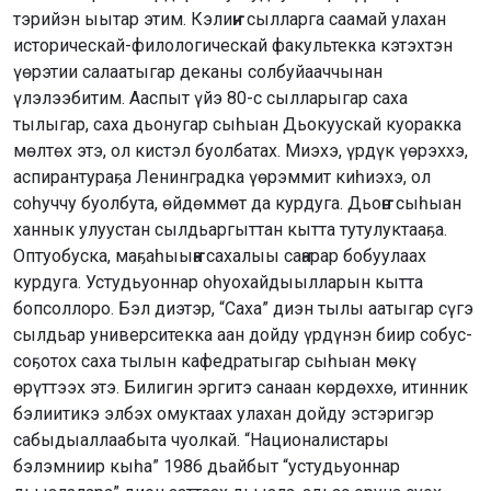
тэрийэн ыытар этим. Кэлиҥҥи сылларга саамай улахан
историческай-филологическай факультекка кэтэхтэн
үөрэтии салаатыгар деканы солбуйааччынан
үлэлээбитим. Ааспыт үйэ 80-с сылларыгар саха
тылыгар, саха дьонугар сыһыан Дьокуускай куоракка
мөлтөх этэ, ол кистэл буолбатах. Миэхэ, үрдүк үөрэххэ,
аспирантураҕа Ленинградка үөрэммит киһиэхэ, ол
соһуччу буолбута, өйдөммөт да курдуга. Дьоҥҥо сыһыан
ханнык улуустан сылдьаргыттан кытта тутулуктааҕа.
Оптуобуска, маҕаһыыҥҥа сахалыы саҥарар бобуулаах
курдуга. Устудьуоннар оһуохайдыылларын кытта
бопсоллоро. Бэл диэтэр, “Саха” диэн тылы аатыгар сүгэ
сылдьар университекка аан дойду үрдүнэн биир собус-
соҕотох саха тылын кафедратыгар сыһыан мөкү
өрүттээх этэ. Билигин эргитэ санаан көрдөххө, итинник
бэлиитикэ элбэх омуктаах улахан дойду эстэригэр
сабыдыаллаабыта чуолкай. “Националистары
бэлэмниир кыһа” 1986 дьайбыт “устудьуоннар