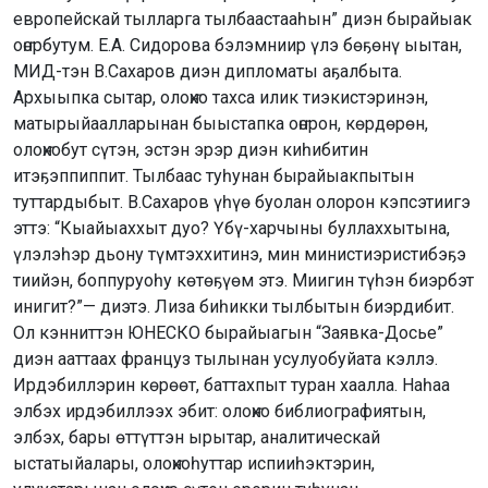
европейскай тылларга тылбаастааһын” диэн бырайыак
оҥорбутум. Е.А. Сидорова бэлэмниир үлэ бөҕөнү ыытан,
МИД-тэн В.Сахаров диэн дипломаты аҕалбыта.
Архыыпка сытар, олоҥхо тахса илик тиэкистэринэн,
матырыйаалларынан быыстапка оҥорон, көрдөрөн,
олоҥхобут сүтэн, эстэн эрэр диэн киһибитин
итэҕэппиппит. Тылбаас туһунан бырайыакпытын
туттардыбыт. В.Сахаров үһүө буолан олорон кэпсэтиигэ
эттэ: “Кыайыаххыт дуо? Үбү-харчыны буллаххытына,
үлэлэһэр дьону түмтэххитинэ, мин министиэристибэҕэ
тиийэн, боппуруоһу көтөҕүөм этэ. Миигин түһэн биэрбэт
инигит?”— диэтэ. Лиза биһикки тылбытын биэрдибит.
Ол кэнниттэн ЮНЕСКО бырайыагын “Заявка-Досье”
диэн ааттаах француз тылынан усулуобуйата кэллэ.
Ирдэбиллэрин көрөөт, баттахпыт туран хаалла. Наһаа
элбэх ирдэбиллээх эбит: олоҥхо библиографиятын,
элбэх, бары өттүттэн ырытар, аналитическай
ыстатыйалары, олоҥхоһуттар испииһэктэрин,