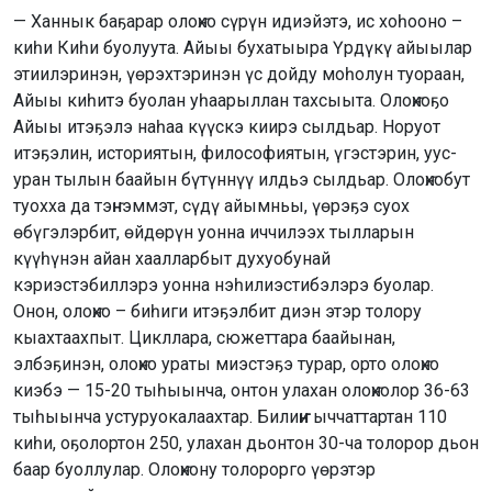
— Ханнык баҕарар олоҥхо сүрүн идиэйэтэ, ис хоһооно –
киһи Киһи буолуута. Айыы бухатыыра Үрдүкү айыылар
этиилэринэн, үөрэхтэринэн үс дойду моһолун туораан,
Айыы киһитэ буолан уһаарыллан тахсыыта. Олоҥхоҕо
Айыы итэҕэлэ наһаа күүскэ киирэ сылдьар. Норуот
итэҕэлин, историятын, философиятын, үгэстэрин, уус-
уран тылын баайын бүтүннүү илдьэ сылдьар. Олоҥхобут
туохха да тэҥнэммэт, сүдү айымньы, үөрэҕэ суох
өбүгэлэрбит, өйдөрүн уонна иччилээх тылларын
күүһүнэн айан хаалларбыт духуобунай
кэриэстэбиллэрэ уонна нэһилиэстибэлэрэ буолар.
Онон, олоҥхо – биһиги итэҕэлбит диэн этэр толору
кыахтаахпыт. Цикллара, сюжеттара баайынан,
элбэҕинэн, олоҥхо ураты миэстэҕэ турар, орто олоҥхо
киэбэ — 15-20 тыһыынча, онтон улахан олоҥхолор 36-63
тыһыынча устуруокалаахтар. Билиҥҥи ыччаттартан 110
киһи, оҕолортон 250, улахан дьонтон 30-ча толорор дьон
баар буоллулар. Олоҥхону толорорго үөрэтэр