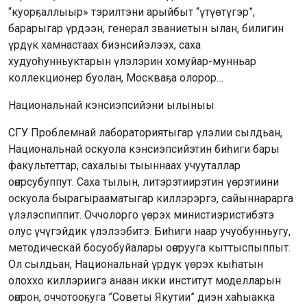
“куорҕаллыыр» тэрилтэни арыйбыт “үтүөтүгэр”,
барарыгар үрдээн, генерал званиетын ылан, билигин
үрдүк хамнастаах биэнсийэлээх, саха
худуоһунньуктарын үлэлэрин хомуйар-мунньар
коллекционер буолан, Москваҕа олорор…
Национальнай кэнсиэпсийэни ылыныы
СГУ Проблемнай лабораториятыгар үлэлии сылдьан,
Национальнай оскуола кэнсиэпсийэтин биһиги бары
факультеттар, сахалыы тыыннаах учууталлар
оҥорсубуппут. Саха тылын, литэрэтиирэтин үөрэтиини
оскуола бырагырааматыгар киллэрэргэ, сайыннарарга
үлэлэспиппит. Оччолорго үөрэх министиэристибэтэ
олус үчүгэйдик үлэлээбитэ. Биһиги наар учуобунньугу,
методическай босуобуйалары оҥорууга кыттыспыппыт.
Ол сылдьан, Национальнай үрдүк үөрэх кыһатын
олоххо киллэриигэ анаан икки институт моделларын
оҥорон, оччотооҕуга ”Советы Якутии” диэн хаһыакка