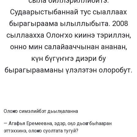
сыла биллэриллибитэ.
Судаарыстыбаннай тус сыаллаах
бырагыраама ылыллыбыта. 2008
сыллаахха Олоҥхо киинэ тэриллэн,
онно мин салайааччынан ананан,
күн бүгүҥҥэ диэри бу
бырагырааманы үлэлэтэн олоробут.
Олоҥхо симэлийбэт дьылҕаланна
— Агафья Еремеевна, эдэр, оҕо дьоҥҥо быһааран
эттэххинэ, олоҥхо суолтата тугуй?