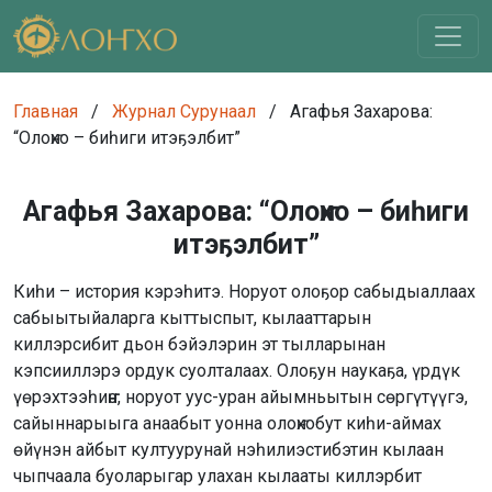
Главная
/
Журнал Сурунаал
/
Агафья Захарова:
“Олоҥхо – биһиги итэҕэлбит”
Агафья Захарова: “Олоҥхо – биһиги
итэҕэлбит”
Киһи – история кэрэһитэ. Норуот олоҕор сабыдыаллаах
сабыытыйаларга кыттыспыт, кылааттарын
киллэрсибит дьон бэйэлэрин эт тылларынан
кэпсииллэрэ ордук суолталаах. Олоҕун наукаҕа, үрдүк
үөрэхтээһиҥҥэ, норуот уус-уран айымньытын сөргүтүүгэ,
сайыннарыыга анаабыт уонна олоҥхобут киһи-аймах
өйүнэн айбыт култуурунай нэһилиэстибэтин кылаан
чыпчаала буоларыгар улахан кылааты киллэрбит