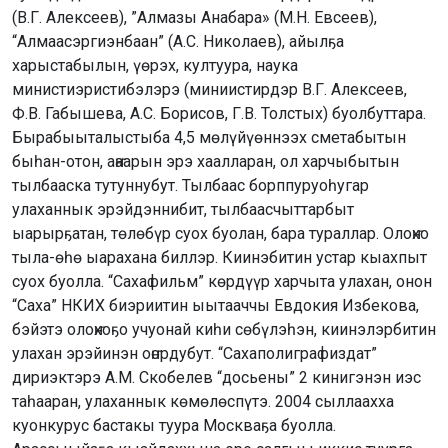
(В.Г. Алексеев), ”Алмазы Анабара» (М.Н. Евсеев),
“Алмаасэргиэнбаан” (А.С. Николаев), айылҕа
харыстабылын, үөрэх, култуура, наука
министиэристибэлэрэ (миниистирдэр В.Г. Алексеев,
Ф.В. Габышева, А.С. Борисов, Г.В. Толстых) буолбуттара.
Бырабыыталыстыба 4,5 мөлүйүөннээх сметабытын
быһан-отон, аҥаарын эрэ хаалларан, ол харчыбытын
тылбааска тутуннубут. Тылбаас борппуруоһугар
улаханнык эрэйдэннибит, тылбаасчыттарбыт
ыарырҕатан, төлөбүр суох буолан, бара тураллар. Олоҥхо
тыла-өһө ыарахана биллэр. Киинэбитин устар кыахпыт
суох буолла. “Сахафильм” көрдүүр харчыта улахан, онон
“Саха” НКИХ биэриитин ыытааччы Евдокия Избекова,
бэйэтэ олоҥхоҕо учуонай киһи сөбүлэһэн, киинэлэрбитин
улахан эрэйинэн оҥордубут. “Сахаполиграфиздат”
дириэктэрэ А.М. Скобелев “досьены” 2 кинигэнэн иэс
таһааран, улаханнык көмөлөспүтэ. 2004 сыллаахха
куонкурус бастакы туура Москваҕа буолла.