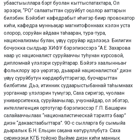
убаастыыллара бэрт буолан кыттыспатахтара, Ол
эрээри, “РО” салаатыттан суруйбут оҕолор ааттарын
билэбин. Бэйэбит кафедрабыт иһигэр биир провокатор
киһи, кафедра мунньаҕар магнитофоннаах кэлэн уста
олорор, соруйан айдаан таһааран, тура-тура,
национализмы булан, үҥсүү суруйар идэлээҕэ. Билигин
бочуокка сылдьар ХИФУ бэрэпиэссэрэ “А.Е. Захарова
наар үс националист суруйааччы туһунан курсовой,
дипломнай үлэлэри суруйтарар. Бэйэтэ хаалынньаҥ
фольклору эрэ үөрэтэр, дьаарай националистка” диэн
үҥсүү суруйбутун көрдөрбүттэригэр, буочарыттан
билбитим. Дьэ, итинник судаарыстыбаннай таһымнаах
уорганнар үлэлэрин түмүгэр, Саха сиригэр, чуолаан
университекка, суруйаачылар, учуонайдар, ол эбэтэр,
интеллигенция ортотугар бэрэпиэссэр Г.П. Башарин
салайааччылаах “националистическай тэрилтэ баар”
диэн “дакаастаабыттара”. 90-с сылларга бу сымыйа
дьаралык Б.Н. Ельцин саҕана көтүрүллүбүтэ. Саха
сиринээҕи КГБ тойоно Выйме диэн киһи маннык