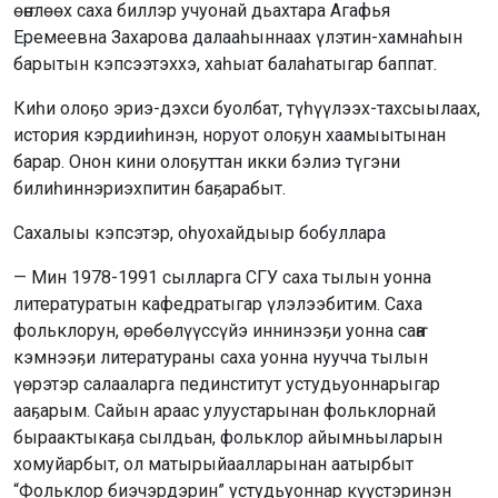
өҥөлөөх саха биллэр учуонай дьахтара Агафья
Еремеевна Захарова далааһыннаах үлэтин-хамнаһын
барытын кэпсээтэххэ, хаһыат балаһатыгар баппат.
Киһи олоҕо эриэ-дэхси буолбат, түһүүлээх-тахсыылаах,
история кэрдииһинэн, норуот олоҕун хаамыытынан
барар. Онон кини олоҕуттан икки бэлиэ түгэни
билиһиннэриэхпитин баҕарабыт.
Сахалыы кэпсэтэр, оһуохайдыыр бобуллара
— Мин 1978-1991 сылларга СГУ саха тылын уонна
литературатын кафедратыгар үлэлээбитим. Саха
фольклорун, өрөбөлүүссүйэ иннинээҕи уонна саҥа
кэмнээҕи литератураны саха уонна нуучча тылын
үөрэтэр салааларга пединститут устудьуоннарыгар
ааҕарым. Сайын араас улуустарынан фольклорнай
быраактыкаҕа сылдьан, фольклор айымньыларын
хомуйарбыт, ол матырыйаалларынан аатырбыт
“Фольклор биэчэрдэрин” устудьуоннар күүстэринэн