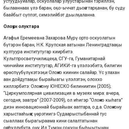
устуудьуйалар, оскуолалар улуустарынан тэриллэн,
былааннаах үлэ баран, оҕо-ыччат дьоҥҥо тарҕанан, бу сүдү
баайбыт сүппэт, симэлийбэт дьылҕаланна.
Олоҕун олуктара
Агафья Еремеевна Захарова Мүрү орто оскуолатын
бүтэрэн баран, Н.К. Крупская аатынан Ленинградтааҕы
култуура институтугар киирбитэ.
Культпросветучилищеҕа, СГУ-га, Гуманитарнай
чинчийии институтугар, АГИКИ-га үлэлээбитэ, билигин
өрөспүүбүлүкэтээҕи Олоҥхо киинин салайар. Үс улахан
аан дойдутааҕы бырайыагы үлэлэтэн, олоххо
киллэрбитэ: Олоҥхону ЮНЕСКО билиниитин (2005);
“Циркумполярная цивилизация в музеях мира: вчера,
сегодня, завтра” (2007-2009), ол иһигэр “Олоҥхо кыһата”
диэн инновационнай бырайыак ааптара, о.д.а. Олоҥхону
харыстааһыҥҥа, үөрэтиигэ Судаарыстыбаннай тус
сыаллаах бырагыраама кини салалтатынан
оҥоһуллубута, ону Ил Түмэн сокуон быһыытынан