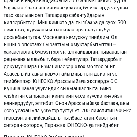
Арассыыйаҕа кыайдаххына эрэ салгыы иккис туурга
бараҕын. Онон эппиэтинэс улахан, бу үлүгэрдээх үлэҥ
таах хаалыан сөп. Татаардар сабантуйдарын
киллэрбиттэр. Мин киинэтэ да, тылбааһа да суох, 700
лиистээх, нууччалыы тылынан эрэ оҥоһуллубут
досьебын тутан, Москваҕа көмүскүү тиийдим. Ол
иннинэ эпостаах бырааттыы омуктарбытыттан –
хакаастартан, бүрээттэртэн, алтаайдартан, тывалартан
рецензия ыллыбыт, бары өйөөтүлэр. Татаардарбыт
докумуоннара биһиэнинээҕэр олох мөлтөх эбит.
Арассыыйатааҕы норуот айымньытын дьиэтигэр
тиийбиппэр, ЮНЕСКО Арассыыйаҕа экспердэ Э.С.
Кунина наһаа үчүгэйдик сыһыаннаспыта. Биир
үлэһитин сыһыаран, кинилиин өссө күүскэ кичэйэн
көннөрдүбүт, эптибит. Онон Арассыыйаҕа бастаан, аны
өссө улахан үлэ үөһүгэр түстүбүт. 700 лииспитин 900-кэ
тиэрдэн, английскайдыы тылбаастатан, барытын
ситэрэн-хоторон, Парижка ЮНЕСКО-ҕа тиийдибит.