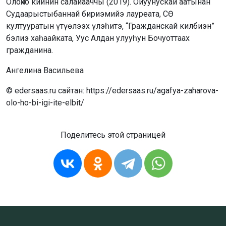
Олоҥхо киинин салайааччы (2019). Ойуунускай аатынан
Судаарыстыбаннай бириэмийэ лауреата, СӨ
култууратын үтүөлээх үлэһитэ, “Гражданскай килбиэн”
бэлиэ хаһаайката, Уус Алдан улууһун Бочуоттаах
гражданина.
Ангелина Васильева
© edersaas.ru сайтан: https://edersaas.ru/agafya-zaharova-
olo-ho-bi-igi-ite-elbit/
Поделитесь этой страницей