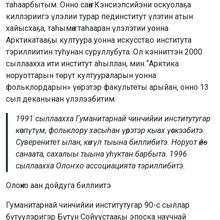
таһаарбытым. Онно саҥа Кэнсиэпсийэни оскуолаҕа
киллэриигэ үлэлии турар пединститут үлэтин атын
хайысхаҕа, таһымҥа таһааран үлэлэтии уонна
Арктикатааҕы култуура уонна искусство института
тэриллиитин туһунан суруллубута. Ол кэнниттэн 2000
сыллаахха ити институт аһыллан, мин “Арктика
норуоттарын төрүт култуураларын уонна
фольклордарын» үөрэтэр факультеты арыйан, онно 13
сыл деканынан үлэлээбитим.
1991 сыллаахха Гуманитарнай чинчийии институтугар
көспүтүм, фольклору хасыһан үөрэтэр кыах үөскээбитэ.
Суверенитет ылан, көҥүл тыына биллибитэ. Норуот өйө-
санаата, сахалыы тыына уһуктан барбыта. 1996
сыллаахха Олоҥхо ассоциацията тэриллибитэ.
Олоҥхо аан дойдуга биллиитэ
Гуманитарнай чинчийии институтугар 90-с сыллар
бүтүүлэригэр Бүтүн Сойуустааҕы эпоска научнай