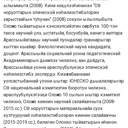
ылыммыта (2008). Кини көҕүлээһининэн “СӨ
норуоттарын эпическэй нэһилиэстибэлэрин
харыстааһын туһунан” (2008) сокуон ылыллыбыта.
Олоҥхо тыйаатырын кэнсиэпсийэтин оҥорбута. 100-тэн
тахса научнай үлэ, ыстатыйа, босуобуйа, кинигэ ааптара.
Арассыыйатааҕы научнай пуондалар граннарыгар
кыттан кыайар. Филологическай наука кандидата,
доцент. Арассыыйа социальнай уонна педагогическай
Академияларын дьиҥнээх чилиэнэ, аан дойдуга,
Арассыыйаҕа уонна өрөспүүбүлүкэҕэ эпическэй
нэһилиэстибэ экспердэ. Киэҥ хабааннаах
уопсастыбаннай үлэни ыытар: ЮНЕСКО дьыалаларыгар
СӨ национальнай кэмитиэтин бюротун чилиэнэ,
өрөспүүбүлүкэтээҕи Олоҥхо 10 сылын ыытар кэмитиэт
чилиэнэ, Олоҥхо киинин научнай салайааччыта (2008-
2015 сс.). СӨ норуоттарын материальнайа суох
култуурунай нэһилиэстибэлэрин киинин салайааччы
(2015-2019 сс.), билигин Олонхо тыйаатырын иһинэн