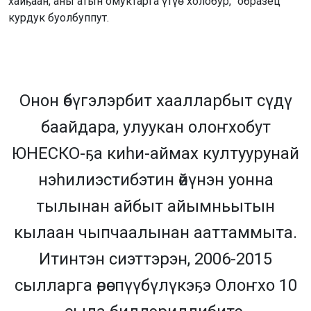
хайҕаан, аны атын омуктарга үтүө холобур, “образец”
курдук буолбуппут.
Онон өбүгэлэрбит хаалларбыт сүдү
баайдара, улуукан олоҥхобут
ЮНЕСКО-ҕа киһи-аймах култуурунай
нэһилиэстибэтин өйүнэн уонна
тылынан айбыт айымньытын
кылаан чыпчаалынан ааттаммыта.
Итинтэн сиэттэрэн, 2006-2015
сылларга өрөспүүбүлүкэҕэ Олоҥхо 10