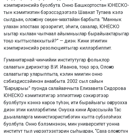
кэмпириэнсийэ буолбута. Онно Башкортостан ЮНЕСКО-
тын кэмитиэтин бэрэссэдээтэлэ Шавкат Тутаев кэлэ
сылдьан, олоҥхону сөҕөн-махтайан барбыта. “Маннык
улахан эпостаах эрээригит, эһиги, сахалар, ЮНЕСКО
ыытар кылаан чыпчаал айымньылар бырайыактарыгар
тоҕо кыттыспаккытый?” — диэн. Кини этиитин
кэмпириэнсийэ резолюциятыгар киллэрбиппит.
Гуманитарнай чинчийии институтугар фольклор
салаатын дириэктэр В.И. Иванов, тоҕо эрэ, Олоҥхо
салаатыгар уларыппыта, кэлин миигин онно
сэбиэдиссэйинэн анаабыта. 2002 сыл сайын
“Барҕарыы” пуонда салайааччыта Елизавета Сидорова
ЮНЕСКО кэмитиэтигэр эппиэттиир сэкирэтээр
буолбутун кэннэ көрсө түһэн, ити бырайыагы оҥоруохха
диэн этии киллэрбитим. Онуоха кини Арассыыйа Тас
дьыалаларга министиэристибэтин кытта сүбэлэһиэх
буолбута. Онно бэлэмнэнэн, мин университет уонна
институт тыл үөрэхтээхтэрин сыһыаран, “Саха олоҥхотун