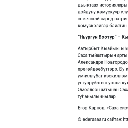
дьыктаах историяларыг
дойдуну көмүскүүр улу
советскай народ патри
көмүскэлигэр бэйэтин
“Ньургун Боотур” – 
Аатырбыт Кыайыы ыһыа
Саха тыйаатырын арты
Александра Новгородо
өрөгөйдөөбүттэрэ. Бу к
умнуллубат кэскиллэмм
устуоруйатын уонна ку
Омоллоон аатынан Сах
туһанылыннылар.
Егор Карпов, «Саха сирэ
© edersaas.ru сайтан: ht