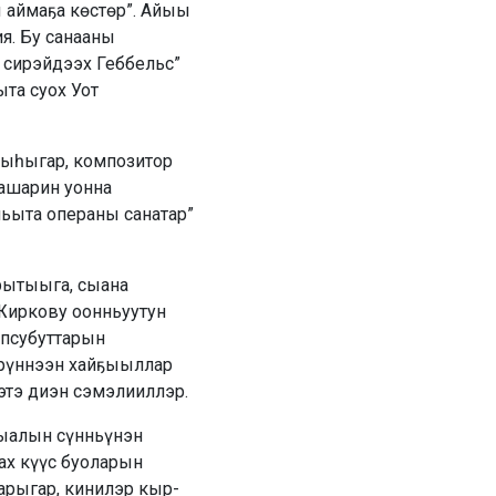
ы аймаҕа көстөр”. Айыы
я. Бу санааны
э сирэйдээх Геббельс”
та суох Уот
ыһыгар, композитор
Башарин уонна
ьыта операны санатар”
рытыыга, сыана
Жиркову оонньуутун
упсубуттарын
үрүннээн хайҕыыллар
этэ диэн сэмэлииллэр.
сыалын сүнньүнэн
аах күүс буоларын
арыгар, кинилэр кыр­