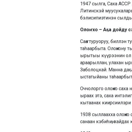
1947 сылга, Саха АССР
Литинскэй муусукалары
бэлисипиэтинэн сылдь
Олоҥхо – Аҕа дойду с
Саҥа туруоруу, биллэн
таһаарбыта. Олоҥхону 
ырытыы күүрээнин ол к
араарыллан, улахан ы
Заболоцкай. Манна даҕа
ыстаты­йаны таһаарбыт
Оччолорго олоҥхо саха 
ыраах этэ, саха интэл
кытаанах киирсиилэри 
1938 сыллаахха олоҥхо
са­­наан кэбиһиҥ, хайд