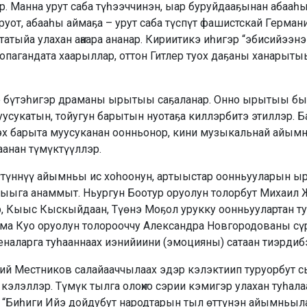
ар. Манна урут саба түһээччинэн, ыар буруйдааҕынан абааһ
уот, абааһы аймаҕа – урут саба түспүт фашистскай Германи
атыйа улахан аҥаара ананар. Кириитикэ иһигэр “эбисийээн
пагандата хаарыллар, оттон Гитлер туох даҕаны ханарытыы
э бүтэһигэр драманы ырытыы саҕаланар. Онно ырытыы бы
сукатын, тойугун барытын нуотаҕа киллэрбитэ этиллэр. 
эх барыта муусуканан оонньонор, кини музыкальнай айымн
аанан түмүктүүллэр.
түннүү айымньы ис хоһоонун, ар­­тыыстар оонньууларын ы
га анаммыт. Ньургун Боотур оруолун толорбут Михаил 
, Кыыс Кыскыйдаан, Түөнэ Моҕол урукку оонньуулартан т
ыма Куо оруолун толорооччу Александра Новгородованы с
ценаларга туһааннаах иэнийиини (эмоцияны) сатаан тиэрдиб
ий Местников салайааччылаах эдэр кэлэктиип туруорбут 
 кэлэллэр. Түмүк тылга олоҥхо сэрии кэмигэр улахан туһал
: “Биһиги Ийэ дойдубут народтарын тыл өттүнэн айымньыл