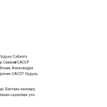
 Үрдүкү Сэбиэтэ
 Саввиҥҥа САССР
бская, Александра
аренин САССР Үрдүкү
р. Бастаан көннөрү
лахан сыралаах үлэ