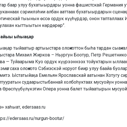
ар баар улуу бухатыырдары уонна фашистскай Германия ут
уканнаах сэриилэһии албан ааттаах бухатыырдарын сценаҕ
отическай тыынын өссө ордук күүһүрдэр, онон тапталлаах 
 улахан кыттыытын көрдөрөр”.
Кыайыы ыһыаҕар
ҕар тыйаатыр артыыстара олоҥхоттон быһа тардан сыаҥка
ыстара Михаил Жирков – Ньургун Боотур, Петр Решетников
ва — Туйаарыма Куо ордук күүрээннээх тойуктарын ылла
эмҥэ саха олоҥхото Сэбиэскэй норуот биир улуу баайа буола
итэ. Ыстатыйаҕа Емельян Ярославскай аатынан Хотугу си
лтууратын судаарыстыбаннай холбоһуктаах мусуойун уонна
а Өрөспүүбүлүкэтин Опера уонна балет тыйаатырын мусуой
» хаһыат, edersaas.ru
tps://edersaas.ru/nurgun-bootur/