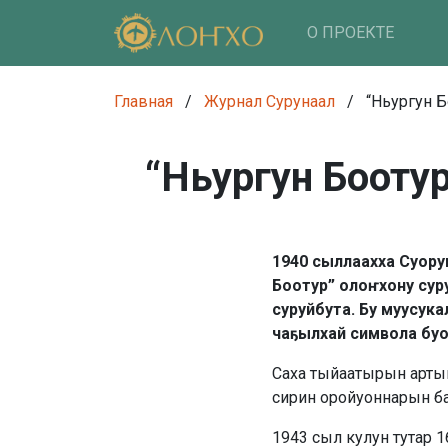
О ПРОЕКТЕ
Главная
/
Журнал Сурунаал
/
“Ньургун Б
“Ньургун Бооту
1940 сыллаахха Суору
Боотур” олоҥхону сур
суруйбута. Бу муусука
чаҕылхай символа буо
Саха тыйаатырын артыы
сирин оройуоннарын б
1943 сыл кулун тутар 1