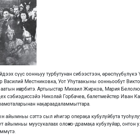
дээх сүүс оонньуу турбутунан си­­бээстээн, өрөспүүбүлүкэ
 Василий Местниковка, Уот Уһутаакыны оонньообут Виктор
аатын иҥэрбитэ. Артыыстар Михаил Жирков, Мария Белолю
цех сэбиэдиссэйэ Николай Горбачев, балетмейстер Иван К
грамоталарынан наҕараадаламмыттара.
н айымньы сэттэ сыл иһигэр операҕа кубулуйбута туоһулуу
ут айымньы муусукалаах олоҥхо-драмаҕа кубулуйар, онтон у
үммүтэ.