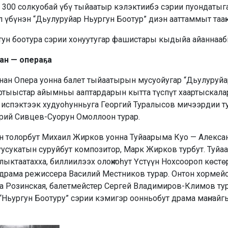
300 солкуобай үбү тыйаатыр кэлэктиибэ сэрии пуондатыгар
 үбүнэн “Дьулуруйар Ньургун Боотур” диэн ааттаммыт тааҥк
отун боо­тура сэрии хонуутугар фашистары кыдыйа айаннааб
ан — операҕа
ан Опера уонна балет тыйаатырын мусуойугар “Дьулуруйа
ртыыстар айымньы ааптардарын кытта түспүт хаартыскалара
э испэктээк худуоһунньуга Георгий Туралысов мичээрдии ту
рий Сивцев-Суорун Омоллоон турар.
ун толорбут Михаил Жирков уонна Туйаарыма Куо — Алекса
сукатын суруйбут композитор, Марк Жирков турбут. Туйаар
лыктаатахха, биллиилээх олоҥхоһут Үстүүн Нохсоороп көст
н драма режиссера Василий Местников турар. Онтон хормей
а Розинская, балетмейстер Сергей Владимиров-Климов тур
“Ньургун Боотуру” сэрии кэмигэр оонньобут драма маҥнайг