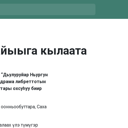
ыайыыга кылаата
 “Дьулуруйар Ньургун
х драма либреттотын
 утары охсуһуу биир
 оонньообуттара, Саха
алаах үлэ түмүгэр