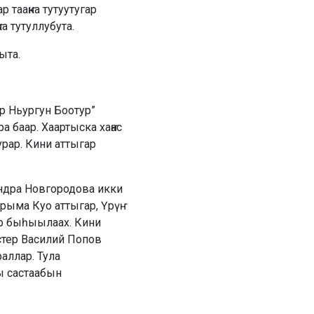
 тааҥка тутуутугар
а тутуллубута.
ыта.
р Ньургун Боотур”
 баар. Хаартыска хаҥас
рар. Кини аттыгар
ндра Новгородова икки
ыма Куо аттыгар, Үрүҥ
өр быһыылаах. Кини
стер Василий Попов
аллар. Тула
ы састаабын