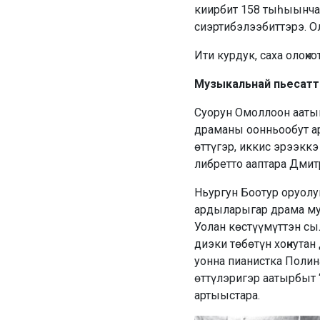
киирбит 158 тыһыынча 
сиэртибэлээбиттэрэ. Ол
Ити курдук, саха олоҥх
Музыкальнай пьесатт
Суорун Омоллоон аатын
драманы оон­ньообут а
өттүгэр, иккис эрээкк
либретто ааптара Дмит
Ньургун Боотур оруол
ардыларыгар драма муу
Уолан көстүүмүттэн сы
диэки төбөтүн хоҥкута
уонна пианистка Полин
өттүлэригэр аатырбыт 
артыыстара.