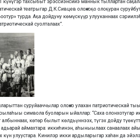
21 күнүгэр тахсыбыт эрэссиэнсийэ маннык тыллартан саҕал
тическай театрыгар Д.К.Сивцев олоҥхоҕо олоҕуран суруйб
оотур» турда. Аҕа дойдуну көмүскүүр улууканнаах сэриилэһ
атриотическай суолталаах”.
ларыттан суруйааччылар олоҥхо улахан патриотическай ты
арылаһыы символа буоларын ыйаллар: “Саха олонхотугар ик
албын­наах, көтөр былыт көлдьүннээх, түгэх дойду түөкүтт
адьарай аймахтара: иккиһинэн, аһыныылаах санаалаах айы
 күн улуустара. Кинилэр икки ардыларыгар хаһан да эйэлэс