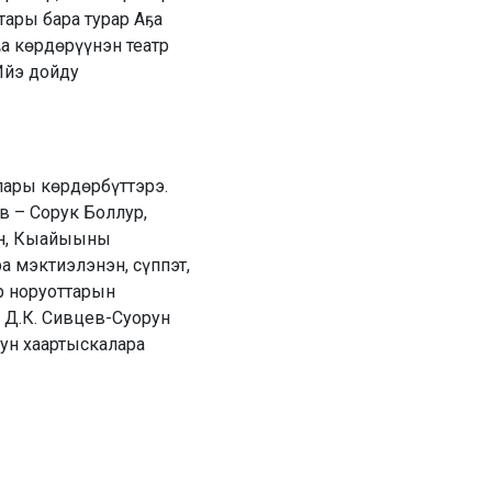
ары бара турар Аҕа
а көрдөрүүнэн театр
Ийэ дойду
лары көрдөрбүттэрэ.
 – Сорук Боллур,
ан, Кыайыыны
ра мэктиэлэнэн, сүппэт,
р норуоттарын
 Д.К. Сивцев-Суорун
ун хаартыскалара