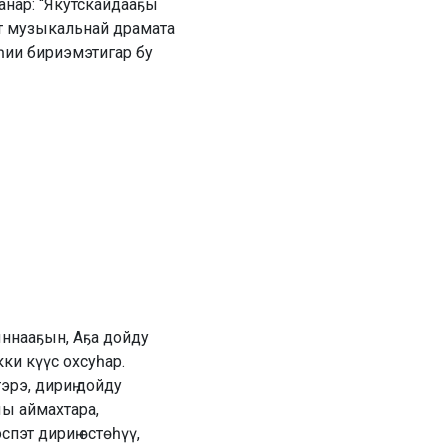
анар: “Якутскайдааҕы
ут музыкальнай драмата
ии би­­риэмэтигар бу
ыннааҕын, Аҕа дойду
ки күүс охсуһар.
эрэ, дириҥ дойду
ы аймахтара,
пэт дириҥ өстөһүү,