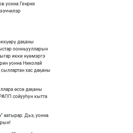
ов уонна Генрих
тээччилэр
мөккүөрү даҕаны
ыыстар оонньуулларын
тыгар икки нүөмэргэ
рин уонна Николай
с сыллартан хас даҕаны
ыллара өссө даҕаны
 РАПП сойууһун кытта
” аатырар. Дьэ, уонна
арын!