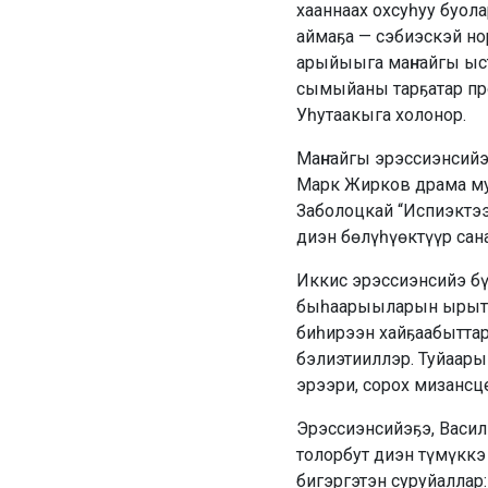
хааннаах охсуһуу буол
аймаҕа — сэбиэскэй нор
арыйыыга маҥнайгы ыст
сымыйаны тарҕатар про
Уһутаакыга холонор.
Маҥнайгы эрэссиэнсий
Марк Жирков драма муу
Заболоцкай “Испиэктэ
диэн бөлүһүөктүүр сан
Иккис эрэссиэнсийэ бү
быһаарыыларын ырытыы
биһирээн хайҕаабыттар
бэлиэтииллэр. Туйаар
эрээри, сорох мизан­с
Эрэссиэнсийэҕэ, Васил
толорбут диэн түмүккэ
бигэргэтэн суруйаллар