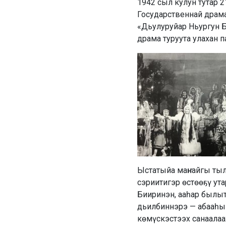
1942 сыл кулун тутар 
Государственнай драма
«Дьулуруйар Ньургун Б
драма туруута улахан п
Ыстатыйа маҥнайгы тыл
сэриитигэр өстөөҕү ут
Бииринэн, ааһар былыт 
дьилбиннэрэ — абааһы 
көмүскэстээх санаалаах