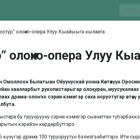
оотур” олоҥхо-опера Улуу Кыайыыга кылаата
р” олоҥхо-опера Улуу К
н Омоллоон Былатыан Ойуунускай уонна Көстөкүүн Оросин
уйан хаалларбыт рукопистарыгар олоҕуран, муусукалаа
лаах драма-олоҥхо сэрии кэмигэр саха норуотугар өстөөҕү
лбута.
стара бу ту­­руорууну сэрии кэмигэр сыанаттан түһэрбэккэ
арытын кэрийэн көрдөрбүттэрэ.
6 күнүгэр драма 100 туруоруутун бэлиэтээбиттэрэ. Ити сыр