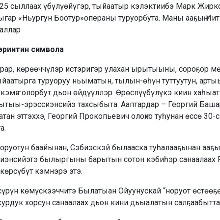
 25 сыллаах үбүлүөйүгэр, тыйаатыр кэлэктиибэ Марк Жирк
гар «Ньургун Боотур»операны туруорбута. Маны ааҕыҥ Ии
аллар
эриитин символа
 турар, көрөөччүлэр истэригэр улахан ырытыыны, сороҕор 
тыйаатырга туруоруу ньыматын, тылын-өһүн туттуутун, арт
эмҥэ олорбут дьон өйдүүллэр. Өрөспүүбүлүкэ киин хаһыа
рытыы-эрэссиэнсийэ тахсыбыта. Ааптардар – Георгий Баша
тан эттэххэ, Георгий Прокопьевич олоҥхо туһунан өссө 30-
а.
норуотун баа­йынан, Сэбиэскэй былааска туһа­лааҕынан ааҕ
игиэнсийэтэ былыргыны барытын сотон кэбиһэр санаалаах
көрсүбүт кэмнэрэ этэ.
 сүрүн көмүскээччитэ Былатыан Ойуунускай “норуот өстөөҕө
ах курдук хорсун санаалаах дьон кини дьыалатын салҕаабытт