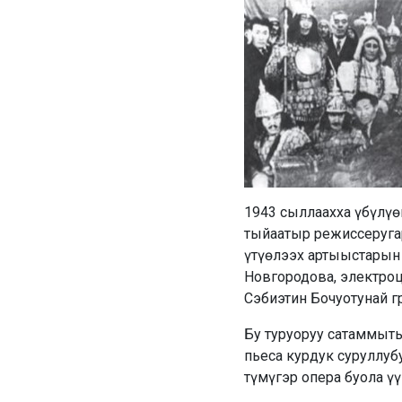
1943 сыллаахха үбүлүөй
тыйаатыр режиссеругар
үтүөлээх артыыстарын 
Новгородова, электро
Сэбиэтин Бочуотунай 
Бу туруоруу сатаммыты
пьеса курдук суруллуб
түмүгэр опера буола ү