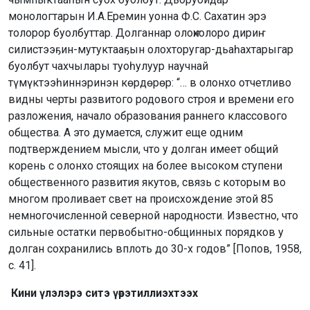
монологтарын И.А.Еремин уонна Ф.С. Сахатин эрэ
толорор буолбуттар. Долганнар олоҥхолоро дириҥ
силистээҕин-мутуктааҕын олохторугар-дьаһахтарыгар
буолбут чахчылары туоһулуур научнай
түмүктээһиннэринэн көрдөрөр: “… в олонхо отчетливо
видны черты развитого родового строя и времени его
разложения, начало образования раннего классового
общества. А это думается, служит еще одним
подтверждением мысли, что у долган имеет общий
корень с олонхо стоящих на более высоком ступени
общественного развития якутов, связь с которым во
многом проливает свет на происхождение этой 85
немногочисленной северной народности. Известно, что
сильные остатки первобытно-общинных порядков у
долган сохранились вплоть до 30-х годов” [Попов, 1958,
с. 41].
Кини үлэлэрэ ситэ үөрэтиллиэхтээх