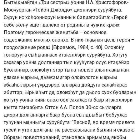
Бытыкыайтан «Три сестры» уонна Н.А. Христофоров-
Моочуортан «Тойон Джолдо» диэннэри суруйбута.
Сүрүн ис хоһооннорун маннык бэлиэтээбитэ: «Герой
себе жену ищет далеко от родины в чужих краях.
Поэтому героическая женитьба – основное
содержание многих олонхо. В них главная цель героя –
продолжение рода» [Ефремов, 1984, с. 40]. Олоҥхону
толорууга сыһыаннаах итэҕэллэри суруйбута. Хотугу
сахалар уонна долганнар тыл күүһүгэр олус итэҕэйэр
буоланнар, олоҥхоһут этэр тыла тиллэр алыптааҕынан,
улахан ыарыы, дьаҥ кэмигэр олоҥхолотон ыарыы
абааһыларын үүрдэрэр, аллараа дойдуга салайтарар
эбиттэр. Ырыаһыт да, олоҥхоһут да дьоло суох буоларын
хотугу уонна киин олохтоох сахаларга баар итэҕэллэри
кытта тэҥнээбитэ. Оттон А.А. Попов 30-сс сылларга
диэри долганнарга баар буола сылдьыбыт бобуулар
туһунан манныгы суруйбута: “Весной, во время прилета
гусей и уток долганы не рассказывали былин и сказок.
Образы повествований, становясь зримыми, якобы