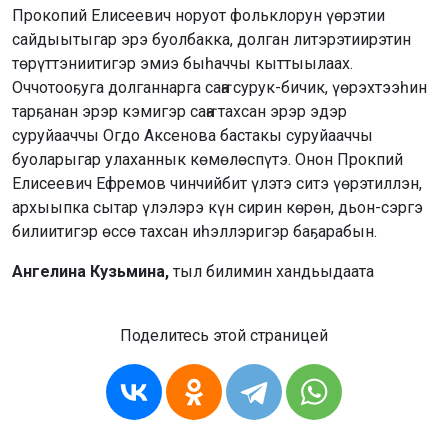
Прокопий Елисеевич норуот фольклорун үөрэтии
сайдыытыгар эрэ буолбакка, долган литэрэтиирэтин
төрүттэниитигэр эмиэ быһаччы кыттыылаах.
Оччотооҕуга долганнарга саҥа сурук-бичик, үөрэхтээһин
тарҕанан эрэр кэмигэр саҥа тахсан эрэр эдэр
суруйааччы Огдо Аксенова бастакы суруйааччы
буоларыгар улаханнык көмөлөспүтэ. Онон Прокпий
Елисеевич Ефремов чинчийбит үлэтэ ситэ үөрэтиллэн,
архыыпка сытар үлэлэрэ күн сирин көрөн, дьон-сэргэ
билиитигэр өссө тахсан иһэллэригэр баҕарабын.
Ангелина Кузьмина,
тыл билимин хандьыдаата
Поделитесь этой страницей