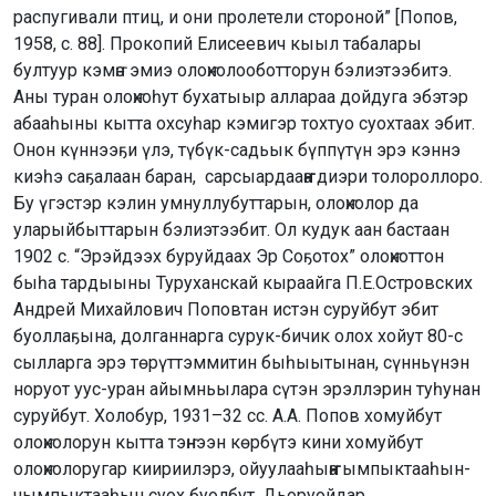
распугивали птиц, и они пролетели стороной” [Попов,
1958, с. 88]. Прокопий Елисеевич кыыл табалары
бултуур кэмҥэ эмиэ олоҥхолооботторун бэлиэтээбитэ.
Аны туран олоҥхоһут бухатыыр аллараа дойдуга эбэтэр
абааһыны кытта охсуһар кэмигэр тохтуо суохтаах эбит.
Онон күннээҕи үлэ, түбүк-садьык бүппүтүн эрэ кэннэ
киэһэ саҕалаан баран, сарсыардааҥҥа диэри толороллоро.
Бу үгэстэр кэлин умнуллубуттарын, олоҥхолор да
уларыйбыттарын бэлиэтээбит. Ол кудук аан бастаан
1902 с. “Эрэйдээх буруйдаах Эр Соҕотох” олоҥхоттон
быһа тардыыны Туруханскай кыраайга П.Е.Островских
Андрей Михайлович Поповтан истэн суруйбут эбит
буоллаҕына, долганнарга сурук-бичик олох хойут 80-с
сылларга эрэ төрүттэммитин быһыытынан, сүнньүнэн
норуот уус-уран айымньылара сүтэн эрэллэрин туһунан
суруйбут. Холобур, 1931–32 сс. А.А. Попов хомуйбут
олоҥхолорун кытта тэҥнээн көрбүтэ кини хомуйбут
олоҥхолоругар киириилэрэ, ойуулааһыҥҥа ымпыктааһын-
чымпыктааһын суох буолбут. Дьоруойдар