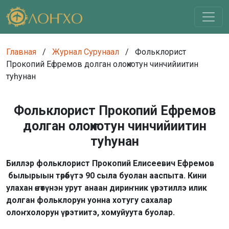
Главная
/
Журнал Сурунаал
/
Фольклорист
Прокопий Ефремов долган олоҥхотун чинчийиитин
туһунан
Фольклорист Прокопий Ефремов
долган олоҥхотун чинчийиитин
туһунан
Биллэр фольклорист Прокопий Елисеевич Ефремов
былырыын төрөөбүтэ 90 сыла буолан ааспыта. Кини
улахан өҥөтүнэн урут анаан дириҥник үөрэтиллэ илик
долган фольклорун уонна хотугу сахалар
олоҥхолорун үөрэтиитэ, хомуйуута буолар.