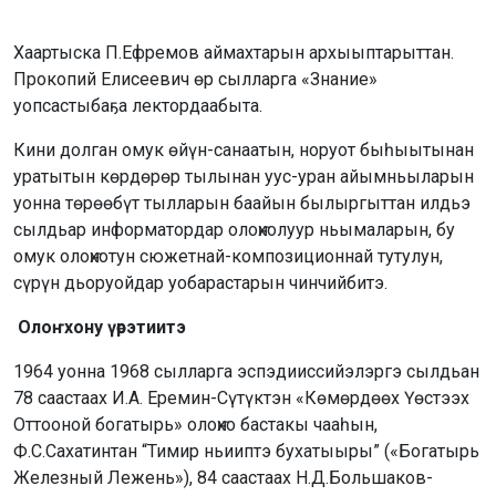
Хаартыска П.Ефремов аймахтарын архыыптарыттан.
Прокопий Елисеевич өр сылларга «Знание»
уопсастыбаҕа лектордаабыта.
Кини долган омук өйүн-санаатын, норуот быһыытынан
уратытын көрдөрөр тылынан уус-уран айымньыларын
уонна төрөөбүт тылларын баайын былыргыттан илдьэ
сылдьар информатордар олоҥхолуур ньымаларын, бу
омук олоҥхотун сюжетнай-композиционнай тутулун,
сүрүн дьоруойдар уобарастарын чинчийбитэ.
Олоҥхону үөрэтиитэ
1964 уонна 1968 сылларга эспэдииссийэлэргэ сылдьан
78 саастаах И.А. Еремин-Сүтүктэн «Көмөрдөөх Үөстээх
Оттооной богатырь» олоҥхо бастакы чааһын,
Ф.С.Сахатинтан “Тимир ньииптэ бухатыыры” («Богатырь
Железный Лежень»), 84 саастаах Н.Д.Большаков-