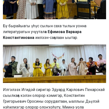
Бу бырайыагы үһүс сылын саха тылын уонна
литературатын учуутал
а Ефимова Варвара
Константиновна
иилээн-саҕалаан ыытар.
Илгэлээх Игидэй сиригэр Эдуард Карлович Пекарскай
сыылкаҕа кэлэн олорор кэмигэр, Константин
Григорьевич Оросины сорудахтаан, ыаллыы Дьүлэй
нэһилиэгэр олорор олоҥхоһуту, Миинэ уола