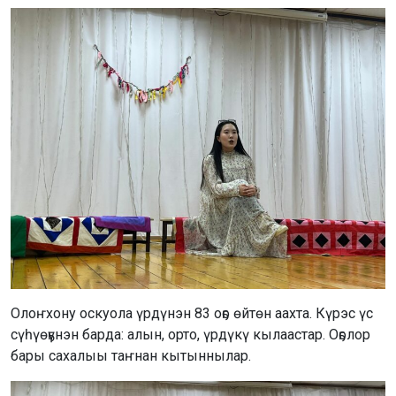
Олоҥхону оскуола үрдүнэн 83 оҕо өйтөн аахта. Күрэс үс
сүһүөҕүнэн барда: алын, орто, үрдүкү кылаастар. Оҕолор
бары сахалыы таҥнан кытыннылар.