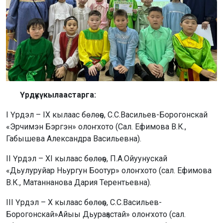
Үрдүкү кылаастарга:
I Үрдэл – IX кылаас бөлөҕө, С.С.Васильев-Борогонскай
«Эрчимэн Бэргэн» олоҥхото (Сал. Ефимова В.К.,
Габышева Александра Васильевна).
II Үрдэл – XI кылаас бөлөҕө, П.А.Ойуунускай
«Дьулуруйар Ньургун Боотур» олоҥхото (сал. Ефимова
В.К., Матаннанова Дария Терентьевна).
III Үрдэл – X кылаас бөлөҕө, С.С.Васильев-
Борогонскай»Айыы Дьураҕастай» олоҥхото (сал.