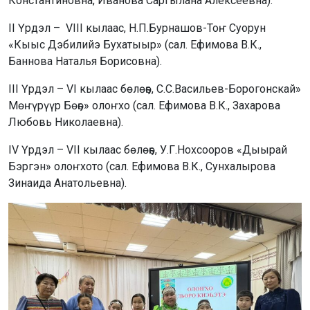
Константиновна, Иванова Саргылана Алексеевна).
II Үрдэл – VIII кылаас, Н.П.Бурнашов-Тоҥ Суорун
«Кыыс Дэбилийэ Бухатыыр» (сал. Ефимова В.К.,
Баннова Наталья Борисовна).
III Үрдэл – VI кылаас бөлөҕө, С.С.Васильев-Борогонскай»
Мөҥүрүүр Бөҕө» олоҥхо (сал. Ефимова В.К., Захарова
Любовь Николаевна).
IV Үрдэл – VII кылаас бөлөҕө, У.Г.Нохсооров «Дыырай
Бэргэн» олоҥхото (сал. Ефимова В.К., Сунхалырова
Зинаида Анатольевна).