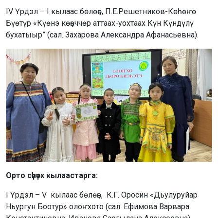
IV Үрдэл – I кылаас бөлөҕө, П.Е.Решетников-Көһөҥө
Бүөтүр «Күөнэ көҕөччөр аттаах-уохтаах Күн Күндүлү
бухатыыр” (сал. Захарова Александра Афанасьевна).
Орто сүһүөх кылаастарга:
I Үрдэл – V кылаас бөлөҕө, К.Г. Оросин «Дьулуруйар
Ньургун Боотур» олоҥхото (сал. Ефимова Варвара