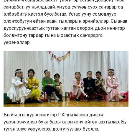
саҥарбат, уу ньулдьаҕай, уҥуоҕа-сүһүөҕэ суох саҥарар оҕо
элбээбитэ кистэл буолбатах. Устар ууну сомоҕолуур
олоҥхобутун өйтөн ааҕан, тылларын эрчийэллэр. Сыанаҕа
дуоспуруннаахтык туттан-хаптан олорон, дьон иннигэр
болҕомтону тардар гына ыраастык саҥарарга
үөрэнэллэр.
Быйылгы күрэспитигэр I-XI кылааска диэри
үөрэнээччилэр бука бары олоҥхону өйтөн аахтылар. Бу
түгэн олус үөрүүлээх, долгутуулаах буолла.