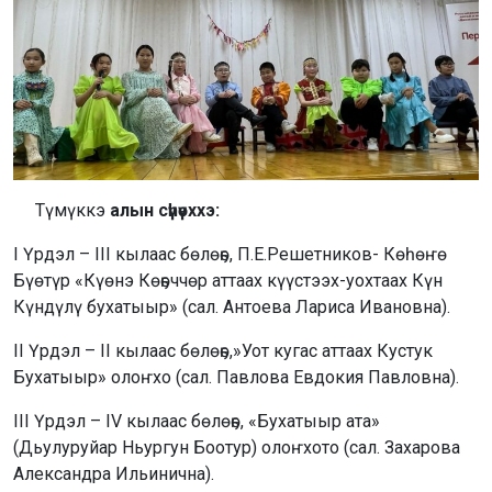
Түмүккэ
алын сүһүөххэ:
I Үрдэл – III кылаас бөлөҕө, П.Е.Решетников- Көһөҥө
Бүөтүр «Күөнэ Көҕөччөр аттаах күүстээх-уохтаах Күн
Күндүлү бухатыыр» (сал. Антоева Лариса Ивановна).
II Үрдэл – II кылаас бөлөҕө,»Уот кугас аттаах Кустук
Бухатыыр» олоҥхо (сал. Павлова Евдокия Павловна).
III Үрдэл – IV кылаас бөлөҕө, «Бухатыыр ата»
(Дьулуруйар Ньургун Боотур) олоҥхото (сал. Захарова
Александра Ильинична).