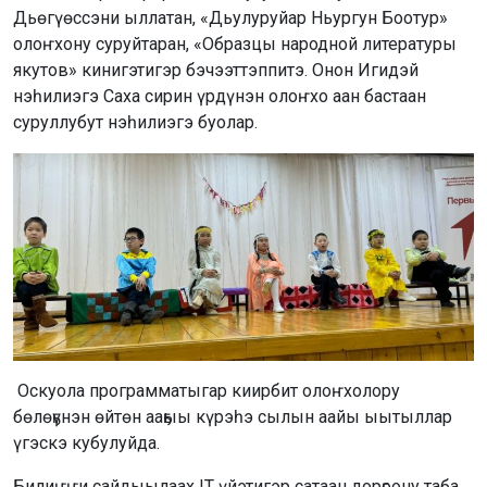
Дьөгүөссэни ыллатан, «Дьулуруйар Ньургун Боотур»
олоҥхону суруйтаран, «Образцы народной литературы
якутов» кинигэтигэр бэчээттэппитэ. Онон Игидэй
нэһилиэгэ Саха сирин үрдүнэн олоҥхо аан бастаан
суруллубут нэһилиэгэ буолар.
Оскуола программатыгар киирбит олоҥхолору
бөлөҕүнэн өйтөн ааҕыы күрэһэ сылын аайы ыытыллар
үгэскэ кубулуйда.
Билиҥҥи сайдыылаах IT үйэтигэр сатаан дорҕоону таба