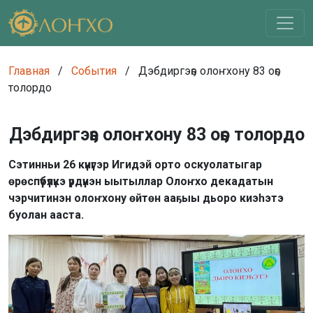
Главная
/
События
/
Дэбдиргэҕэ олоҥхону 83 оҕо
толордо
Дэбдиргэҕэ олоҥхону 83 оҕо толордо
Сэтинньи 26 күнүгэр Игидэй орто оскуолатыгар
өрөспүүбүлүкэ үрдүнэн ыытыллар Олоҥхо декадатын
чэрчитинэн олоҥхону өйтөн ааҕыы дьоро киэһэтэ
буолан ааста.