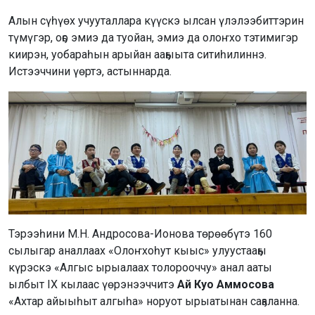
Алын сүһүөх учууталлара күүскэ ылсан үлэлээбиттэрин
түмүгэр, оҕо эмиэ да туойан, эмиэ да олоҥхо тэтимигэр
киирэн, уобараһын арыйан ааҕыыта ситиһилиннэ.
Истээччини үөртэ, астыннарда.
Тэрээһини М.Н. Андросова-Ионова төрөөбүтэ 160
сылыгар аналлаах «Олоҥхоһут кыыс» улуустааҕы
күрэскэ «Алгыс ырыалаах толорооччу» анал ааты
ылбыт IX кылаас үөрэнээччитэ
Ай Куо Аммосова
«Ахтар айыыһыт алгыһа» норуот ырыатынан саҕаланна.