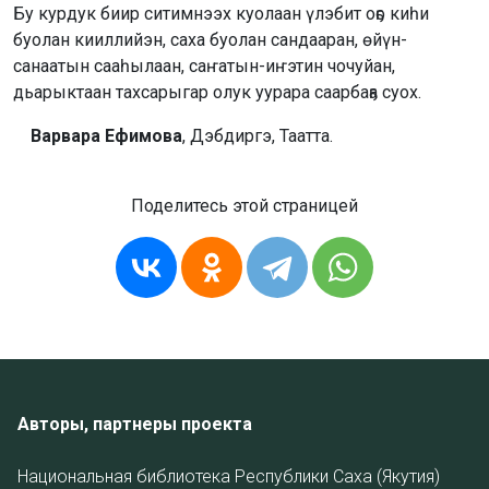
Бу курдук биир ситимнээх куолаан үлэбит оҕо киһи
буолан кииллийэн, саха буолан сандааран, өйүн-
санаатын сааһылаан, саҥатын-иҥэтин чочуйан,
дьарыктаан тахсарыгар олук уурара саарбаҕа суох.
Варвара Ефимова
, Дэбдиргэ, Таатта.
Поделитесь этой страницей
Авторы, партнеры проекта
Национальная библиотека Республики Саха (Якутия)