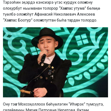
Тэрээһин эҕэрдэ кэнсиэрэ үгэс курдук олоҥхону
олоҕурбут ньыманан толорор “Хаҥалас утума” бөлөҕө
түөлбэ олоҥхоһут Афанасий Николаевич Алексеев
“Хаҥалас Боотур” олоҥхотуттан быһа тардан толордо.
Ону тэҥэ Мохсоҕоллоох бөһүөлэгин “Иһирэх” түмсүүтэ,
салайааччы Мария Петровна Нератова, Өктөм