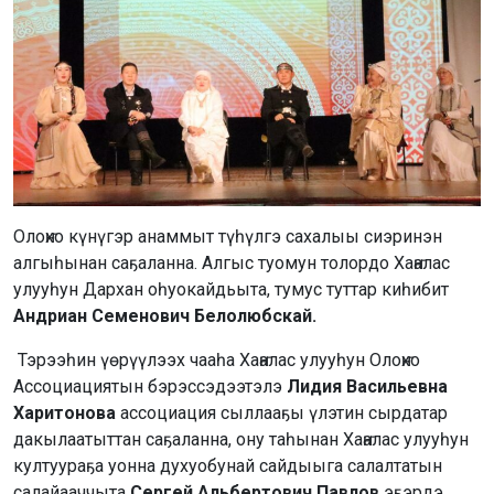
Олоҥхо күнүгэр анаммыт түһүлгэ сахалыы сиэринэн
алгыһынан саҕаланна. Алгыс туомун толордо Хаҥалас
улууһун Дархан оһуокайдьыта, тумус туттар киһибит
Андриан Семенович Белолюбскай.
Тэрээһин үөрүүлээх чааһа Хаҥалас улууһун Олоҥхо
Ассоциациятын бэрэссэдээтэлэ
Лидия Васильевна
Харитонова
ассоциация сыллааҕы үлэтин сырдатар
дакылаатыттан саҕаланна, ону таһынан Хаҥалас улууһун
култуураҕа уонна духуобунай сайдыыга салалтатын
салайааччыта
Сергей Альбертович Павлов
эҕэрдэ