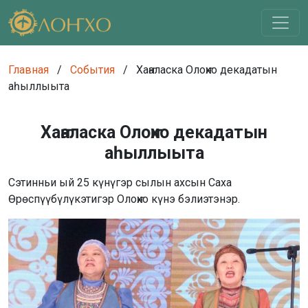
Главная
/
События
/
Хаҥаласка Олоҥхо декадатын
аһыллыыта
Хаҥаласка Олоҥхо декадатын
аһыллыыта
Сэтинньи ый 25 күнүгэр сылын ахсын Саха
Өрөспүүбүлүкэтигэр Олоҥхо күнэ бэлиэтэнэр.