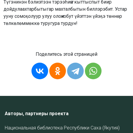
Түгэнинэн бэлиэтээн тэрээһиҥҥэ кыттыспыт биир
дойдулаахтарбытыгар махталбытын биллэрэбит. Устар
ууну сомоҕолуур улуу олоҥхобут үйэттэн үйэҕэ төннөр
төлкөлөммөккө туругура турдун!
Поделитесь этой страницей
Авторы, партнеры проекта
Национальная библиотека Республики Саха (Якутия)