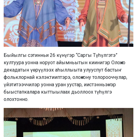
Быйылгы сэтинньи 26 күнүгэр “Саргы Түһүлгэтэ”
култуура уонна норуот айымньытын киинигэр Олоҥхо
декадатын үөрүүлээх аһыллыыта улууспут бастыҥ
фольклорнай кэлэктииптэрэ, олоҥхону толорооччулар,
үйэтитээччилэр уонна уран уустар, иистэнньэҥнэр
быыстапкалара кыттыылаах дьоллоох түһүлгэ
олохтонно.