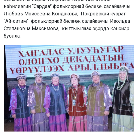
нэһилиэгин “Сардаҥа” фольклорнай бөлөҕө, салайааччы
Любовь Моисеевна Кондакова, Покровскай куорат
“Ай-ситим” фольклорнай бөлөҕө, салайааччы Изольда
Степановна Максимова, кыттыылаах эҕэрдэ кэнсиэр
буолла.