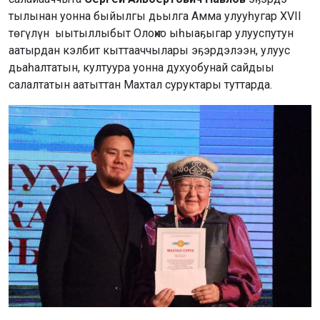
тылынан уонна быйылгы дьылга Амма улууһугар XVII
төгүлүн ыытыллыбыт Олоҥхо ыһыаҕыгар улууспутун
аатырдан кэлбит кыттааччылары эҕэрдэлээн, улуус
дьаһалтатын, култуура уонна духуобунай сайдыы
салалтатын аатыттан Махтал суруктары туттарда.