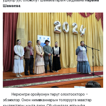
удьуор уус олоҥхоһут Шамаевтарын сыдьаана
Нарыйа
Шамаева
.
Нерюнгри оройуонун төрүт олохтоохторо –
эбэҥкилэр. Онон нимҥаканнарын толорууга маастар
кылаастары ыыта диэн, СӨ үтүөлээх артыыһа,