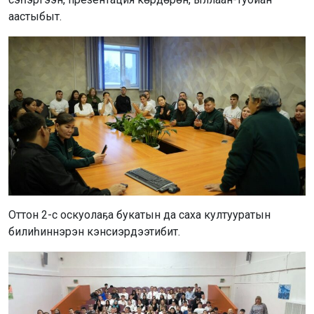
аастыбыт.
Оттон 2-с оскуолаҕа букатын да саха култууратын
билиһиннэрэн кэнсиэрдээтибит.