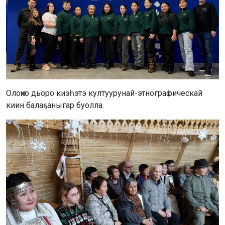
Олоҥхо дьоро киэһэтэ култуурунай-этнографическай
киин балаҕаныгар буолла.