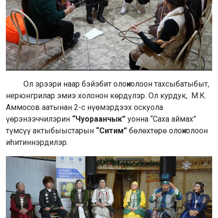
Ол эрээри наар бэйэбит олоҥхолоон тахсыбатыбыт,
нерюнгрилар эмиэ холонон көрдүлэр. Ол курдук, М.К.
Аммосов аатынан 2-с нүөмэрдээх оскуола
үөрэнээччилэрин
“Чуораанчык”
уонна “Саха аймах”
түмсүү актыбыыстарын
“Ситим”
бөлөхтөрө олоҥхолоон
иһитиннэрдилэр.