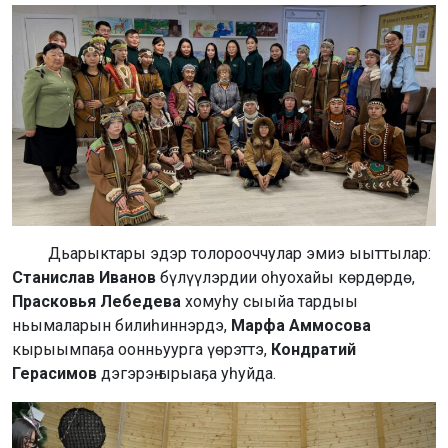
Дьарыктары эдэр толорооччулар эмиэ ыыттылар:
Станислав Иванов
бүлүүлэрдии оһуохайы көрдөрдө,
Прасковья Лебедева
хомуһу сыыйа тардыы
ньымаларын билиһиннэрдэ,
Марфа Аммосова
кырыымпаҕа оонньуурга үөрэттэ,
Кондратий
Герасимов
дэгэрэҥ ырыаҕа уһуйда.