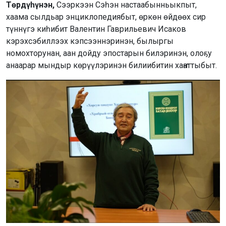
Төрдүһүнэн,
Сээркээн Сэһэн настаабынньыкпыт,
хаама сылдьар энциклопедиябыт, өркөн өйдөөх сир
түннүгэ киһибит Валентин Гаврильевич Исаков
кэрэхсэбиллээх кэпсээннэринэн, былыргы
номохторунан, аан дойду эпостарын билэринэн, олоҕу
анаарар мындыр көрүүлэринэн билиибитин хаҥаттыбыт.