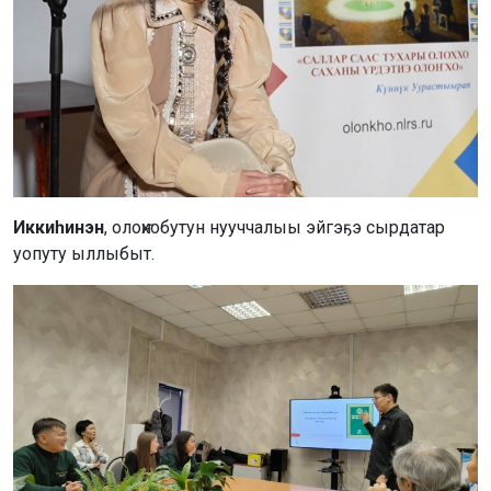
Иккиһинэн
, олоҥхобутун нууччалыы эйгэҕэ сырдатар
уопуту ыллыбыт.