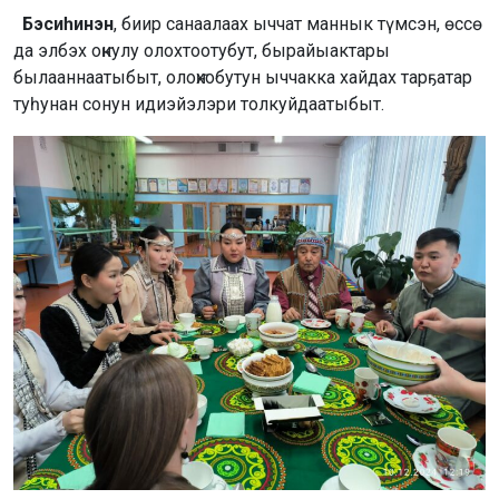
Бэсиһинэн
, биир санаалаах ыччат маннык түмсэн, өссө
да элбэх оҥкулу олохтоотубут, бырайыактары
былааннаатыбыт, олоҥхобутун ыччакка хайдах тарҕатар
туһунан сонун идиэйэлэри толкуйдаатыбыт.