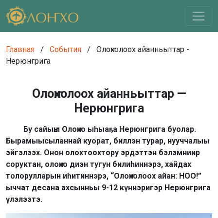
Главная
/
События
/
Олоҥхолоох айанньыттар -
Нерюнгрига
Олоҥхолоох айанньыттар —
Нерюнгрига
Бу сайыҥҥы Олоҥхо ыһыаҕа Нерюнгрига буолар.
Бырамыысыланнай куорат, биллэн турар, нууччалыы
эйгэлээх. Онон олохтоохтору эрдэттэн бэлэмниир
соруктан, олоҥхо диэн тугун билиһиннэрэ, хайдах
толорулларын иһитиннэрэ, “Олоҥхолоох айан: НОО!”
ыччат десана ахсынньы 9-12 күннэригэр Нерюнгрига
үлэлээтэ.