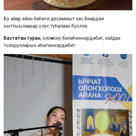
Бу айар айан биһиги десаммыт хас биирдии
кыттыылааҕар олус туһалаах буолла.
Бастатан туран
, олоҥхону билиһиннэрдибит, хайдах
толорулларын иһитиннэрдибит.