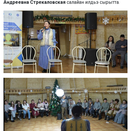
Андреевна Стрекаловская
салайан илдьэ сырытта.