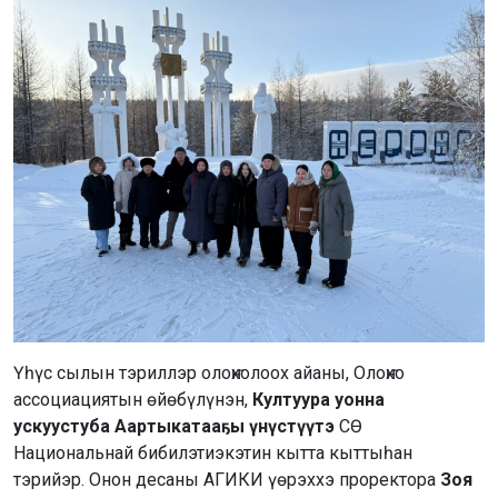
Үһүс сылын тэриллэр олоҥхолоох айаны, Олоҥхо
ассоциациятын өйөбүлүнэн,
Култуура уонна
ускуустуба Аартыкатааҕы үнүстүүтэ
СӨ
Национальнай бибилэтиэкэтин кытта кыттыһан
тэрийэр. Онон десаны АГИКИ үөрэххэ проректора
Зоя