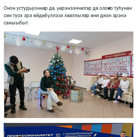
Онон устудьуоннар да, үөрэнээччилэр да олоҥхо туһунан
син туох эрэ өйдөбүллээх хааллылар ини диэн эрэнэ
саныыбыт.