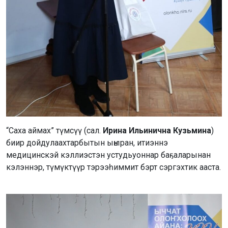
“Саха аймах” түмсүү (сал.
Ирина Ильинична Кузьмина
)
биир дойдулаахтарбытын ыҥыран, итиэннэ
медицинскэй кэллиэстэн устудьуоннар баҕаларынан
кэлэннэр, түмүктүүр тэрээһиммит бэрт сэргэхтик ааста.