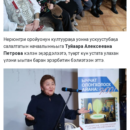
Нерюнгри оройуонун култуураҕа уонна ускуустубаҕа
салалтатын начаалынньыга
Туйаара Алексеевна
Петрова
кэлэн эҕэрдэлээтэ, түөрт күн устата улахан
үлэни ыытан баран эрэрбитин бэлиэтээн эттэ.