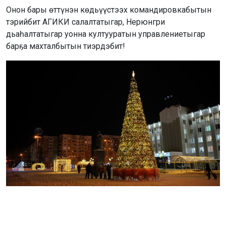
Онон бары өттүнэн көдьүүстээх командировкабытын
тэрийбит АГИКИ салалтатыгар, Нерюнгри
дьаһалтатыгар уонна култууратын управлениетыгар
барҕа махталбытын тиэрдэбит!