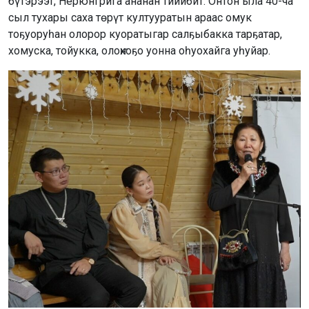
бүтэрээт, Нерюнгрига ананан тиийбит. Онтон ыла 40-ча
сыл тухары саха төрүт култууратын араас омук
тоҕуоруһан олорор куоратыгар салҕыбакка тарҕатар,
хомуска, тойукка, олоҥхоҕо уонна оһуохайга уһуйар.