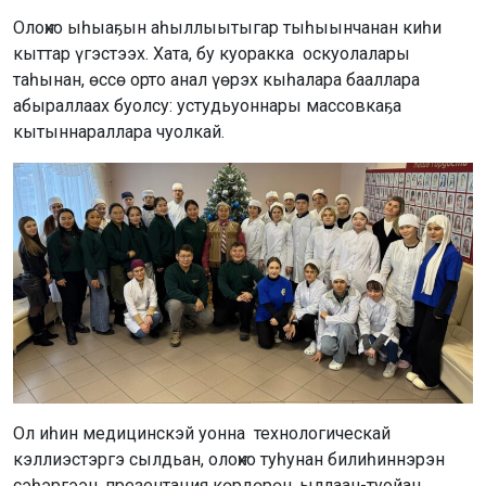
Олоҥхо ыһыаҕын аһыллыытыгар тыһыынчанан киһи
кыттар үгэстээх. Хата, бу куоракка оскуолалары
таһынан, өссө орто анал үөрэх кыһалара бааллара
абыраллаах буолсу: устудьуоннары массовкаҕа
кытыннараллара чуолкай.
Ол иһин медицинскэй уонна технологическай
кэллиэстэргэ сылдьан, олоҥхо туһунан билиһиннэрэн
сэһэргээн, презентация көрдөрөн, ыллаан-туойан