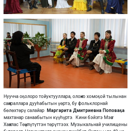
Нуучча оҕолоро тойуктууллара, олоҥхо хомоҕой тылынан
саҥараллара дууһабытын үөртэ, бу фольклорнай
бөлөхтөрү салайар
Маргарита Дмитриевна Поповаҕа
махтанар санаабытын күүһүртэ. Кини бэйэтэ Мэҥэ
Хаҥалас Төҥүлүтүттэн төрүттээх. Музыкальнай училищены