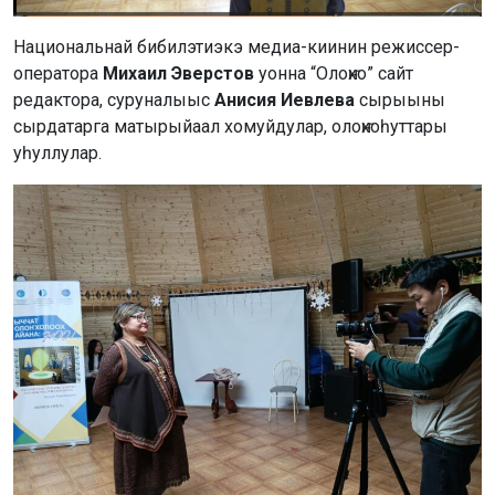
Национальнай бибилэтиэкэ медиа-киинин режиссер-
оператора
Михаил Эверстов
уонна “Олоҥхо” сайт
редактора, суруналыыс
Анисия Иевлева
сырыыны
сырдатарга матырыйаал хомуйдулар, олоҥхоһуттары
уһуллулар.