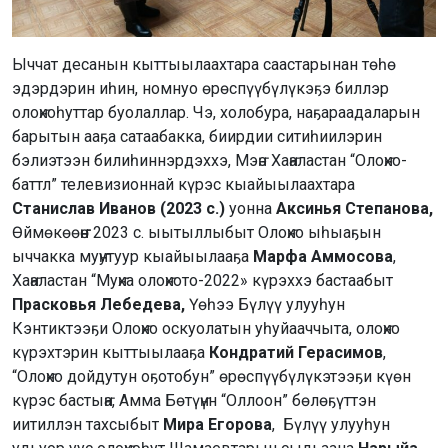
Ыччат десанын кыттыылаахтара саастарынан төһө
эдэрдэрин иһин, номнуо өрөспүүбүлүкэҕэ биллэр
олоҥхоһуттар буолаллар. Чэ, холобура, наҕараадаларын
барытын ааҕа сатаабакка, биирдии ситиһиилэрин
бэлиэтээн билиһиннэрдэххэ, Мэҥэ Хаҥаластан “Олоҥхо-
баттл” телевизионнай күрэс кыайыылаахтара
Станислав Иванов (2023 с.)
уонна
Аксинья Степанова,
Өймөкөөҥҥө 2023 с. ыытыллыбыт Олоҥхо ыһыаҕын
ыччакка муҥутуур кыайыылааҕа
Марфа Аммосова
,
Хаҥаластан “Муҥха олоҥхото-2022» күрэххэ бастаабыт
Прасковья Лебедева,
Үөһээ Бүлүү улууһун
Кэнтиктээҕи Олоҥхо оскуолатын уһуйааччыта, олоҥхо
күрэхтэрин кыттыылааҕа
Кондратий Герасимов
,
“Олоҥхо дойдутун оҕотобун” өрөспүүбүлүкэтээҕи күөн
күрэс бастыҥа, Амма Бөтүҥүн “Оллоон” бөлөҕүттэн
иитиллэн тахсыбыт
Мира Егорова
, Бүлүү улууһун