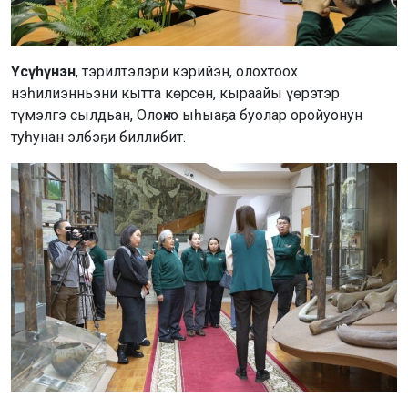
Үсүһүнэн
, тэрилтэлэри кэрийэн, олохтоох
нэһилиэнньэни кытта көрсөн, кыраайы үөрэтэр
түмэлгэ сылдьан, Олоҥхо ыһыаҕа буолар оройуонун
туһунан элбэҕи биллибит.