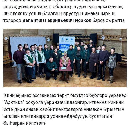
норуодунай ырыаһыт, эбэҥки култууратын тарҕатааччы,
40 олоҥхону уонна бэйэтин норуотун нимҥаканнарын
толорор
Валентин Гаврильевич Исаков
барса сырытта.
Кини аҕыйах ахсааннаах төрүт омуктар оҕолоро үөрэнэр
“Арктика” оскуола үөрэнээччилэригэр, итиэннэ кинини
истэ диэн анаан кэлбит иенграларга нимҥакан ырыатын
ыллаан иһитиннэрдэ уонна өйдөбүлүн, суолтатын
быһааран кэпсээтэ.