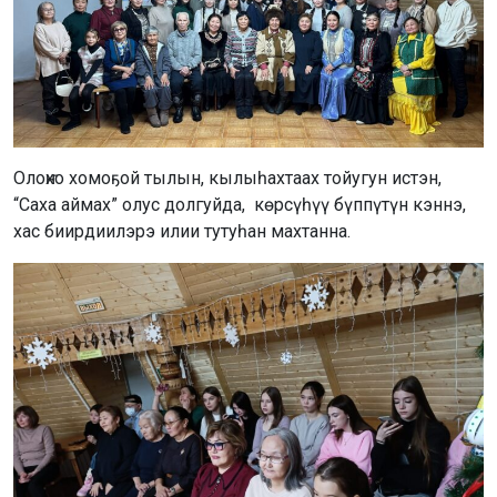
Олоҥхо хомоҕой тылын, кылыһахтаах тойугун истэн,
“Саха аймах” олус долгуйда, көрсүһүү бүппүтүн кэннэ,
хас биирдиилэрэ илии тутуһан махтанна.