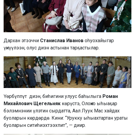
Дархан этээччи
Станислав Иванов
оһуохайыгар
үҥкүүлээн, олус диэн астынан тарҕастылар.
Үөрбүппүт диэн, биһигини улуус баһылыга
Роман
Михайлович Щегельняк
көрүстэ, Олоҥхо ыһыаҕар
бэлэмнэнии үлэтин сырдатта, Аал Луук Мас хайдах
буоларын көрдөрдө. Кини: “Урукку ыһыахтартан ураты
буоларын ситиһиэхтээхпит”, — диир.