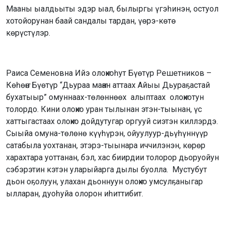
Мааны ыалдьыты эдэр ыал, былыргы үгэһинэн, остуол
хотойорунан баай сандалы тардан, үөрэ-көтө
көрүстүлэр.
Раиса Семеновна Ийэ олоҥхоһут Бүөтүр Решетников –
Көһөҥө Бүөтүр “Дьураа маҥан аттаах Айыы Дьураҕастай
бухатыыр” омуннаах-төлөннөөх алыптаах олоҥхотун
толордо. Кини олоҥхо уран тылынан этэн-тыынан, үс
хаттыгастаах олоҥхо дойдутугар оргууй сиэтэн киллэрдэ.
Сыыйа омуна-төлөнө күүһүрэн, ойуулуур-дьүһүннүүр
сатабыла уохтанан, этэрэ-тыынара иччилэнэн, көрөр
харахтара уоттанан, бэл, хас биирдии толорор дьоруойун
сэбэрэтин кэтэн уларыйарга дылы буолла. Мустубут
дьон оҕолуун, улахан дьоннуун олоҥхо умсулҕаныгар
ылларан, дуоһуйа олорон иһиттибит.