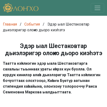
Главная
/
События
/
Эдэр ыал Шестаковтар
дьиэлэригэр олоҥхо дьоро киэһэтэ
Эдэр ыал Шестаковтар
дьиэлэригэр олоҥхо дьоро киэһэтэ
Таатта нэһилиэгин эдэр ыала Шестаковтарга
сахалыы тыыннаах ураты иһирэх күн буолла. Ол
курдук кинилэр алаһа дьиэлэригэр Таатта нэһилиэгин
бочуоттаах олохтооҕо, Көһөҥө Бүөтүр аатынан
стипендия хаһаайына, олоҥхону толорооччу Раиса
Семеновна Маркова ыалдьыттаата.