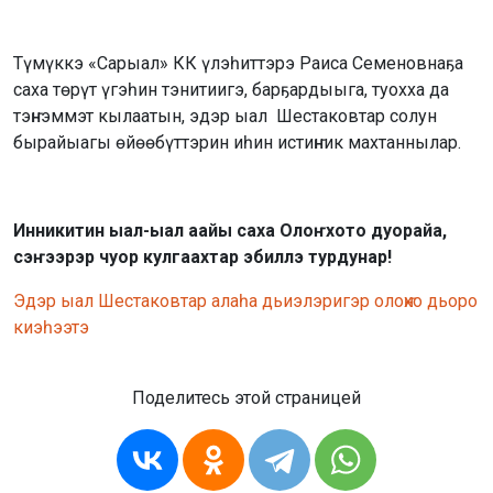
Түмүккэ «Сарыал» КК үлэһиттэрэ Раиса Семеновнаҕа
саха төрүт үгэһин тэнитиигэ, барҕардыыга, туохха да
тэҥнэммэт кылаатын, эдэр ыал Шестаковтар солун
бырайыагы өйөөбүттэрин иһин истиҥник махтаннылар.
Инникитин ыал-ыал аайы саха Олоҥхото дуорайа,
сэҥээрэр чуор кулгаахтар эбиллэ турдунар!
Эдэр ыал Шестаковтар алаһа дьиэлэригэр олоҥхо дьоро
киэһээтэ
Поделитесь этой страницей