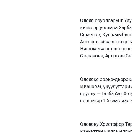
Олоҥхо оруолларын: Ул
кинилэр уоллара Харб
Семенов, Күн кыыһын 
Антонов, абааһы кырг
Николаева оонньоон кө
Степанова, Арылхан С
Олоҥхоҕо эрэкэ-дьэрэкэ
Иванова), үҥкүүһүттэри
оруолу — Талба Аат Хо
ол иһигэр 1,5 саастаа
Олоҥхону Христофор Те
кэнниттэн ыалдьыппыт