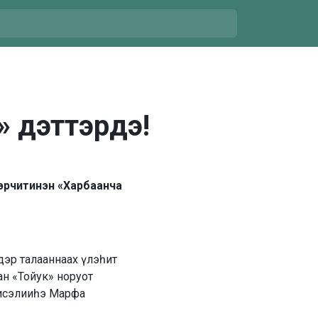
» дэттэрдэ!
чэрчитинэн «Харбаанча
дэр талааннаах үлэһит
ан «Тойук» норуот
писэлииһэ Марфа