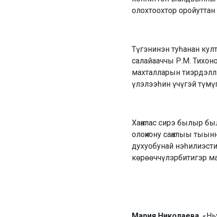
олохтоохтор оройуттан 
Түгэнинэн туһанан кул
салайааччы Р.М. Тихоно
махталларын тиэрдэллэ
үлэлээһин үчүгэй түмү
Хаҥалас сирэ былыр бы
олоҥхону саҥалыы тыын
духуобунай нэһилиэст
көрөөччүлэрбитигэр ма
Мария Николаева
, «Н