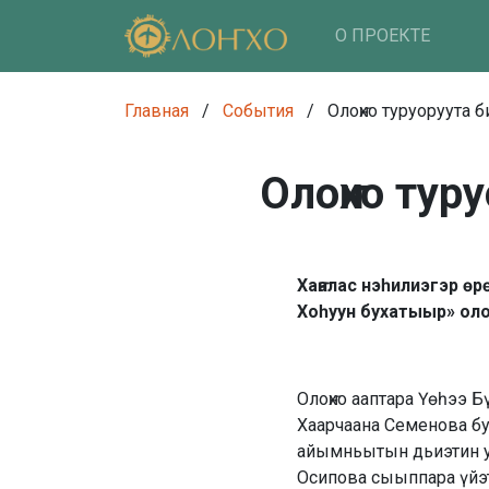
О ПРОЕКТЕ
Главная
/
События
/
Олоҥхо туруоруута 
Олоҥхо тур
Хаҥалас нэһилиэгэр ө
Хоһуун бухатыыр» олоҥ
Олоҥхо ааптара Үөһээ Б
Хаарчаана Семенова бу
айымньытын дьиэтин у
Осипова сыыппара үйэт