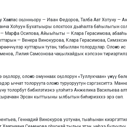
уу Хаҥалас оҕонньору — Иван Федоров, Талба Аат Хотуну — 
аанча Хоһуун Бухатыыры олохтоох дьаһалта баһылыгын со
— Марфа Осипова, Айыыһыты — Клара Герасимова, абааһы
ыттарын — Венера Винокурова, Клара Герасимова, Симэхси
рөөччүлэр куттарын тутан, табыллан толордулар. Олоҥхо ис
еменов, Лилия Самсонова чаҕылхайдык кэпсээн тириэртилэ
 оҕолору, олоҥхо омуннаах оҕолорун «Туллукчаан» үҥкүү бөл
 эдэр ыччат толоруута олоҥхо туруоруутун сэргэхситтэ. Манна
туну толорбут бибилэтиэкэ үлэһитэ Анжелика Васильева ал
х кырачаан Эрсан кыттыыны ылбытын биһириэххэ эрэ сөп.
рентьев, Геннадий Винокуров уотунан, тыаһынан киэргэттил
 Хаарчаана Семенова оһуокай тылын этэн, үөһээ бүлүүлү