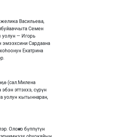
Анжелика Васильева,
лбуйааччыта Семен
 уолун — Игорь
н эмээхсини Сардаана
 хоһоонун Екатрина
р.
өҕө (сал.Милена
 эбэн эттэххэ, сүрүн
та уолун кытыннаран,
эр. Олоҥхо бүппүтүн
ү эрчимнээх оһуокайын