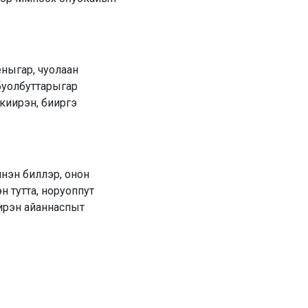
еныгар, чуолаан
 буолбуттарыгар
киирэн, бииргэ
инэн биллэр, онон
н тутта, норуоппут
ирэн айаннаспыт