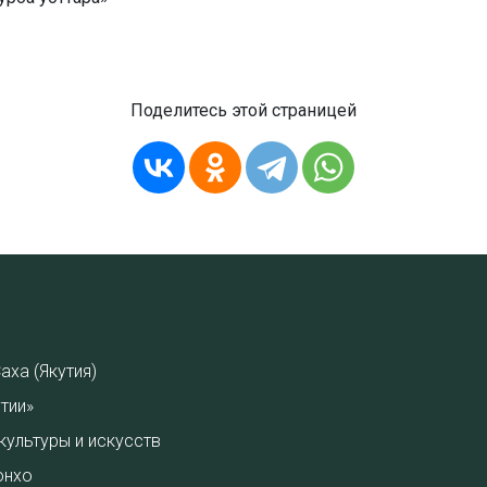
Поделитесь этой страницей
аха (Якутия)
тии»
культуры и искусств
онхо