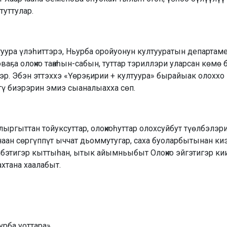
туттулар.
туура үлэһиттэрэ, Ньурба оройуонун култууратын департам
ваҕа олоҥхо таҥаһын-сабын, туттар тэриллэри уларсан көмө
р. Эбэн эттэххэ «Үөрэҕирии + култуура» бырайыак олоххо 
гү биэрэрин эмиэ сыаналыахха сөп.
лыргыттан тойуксуттар, олоҥхоһуттар олохсуйбут түөлбэлэр
наан сөргүппүт ыччат дьоммутугар, саха буоларбытынан киэ
ибэтигэр кыттыһан, ытык айымньыбыт Олоҥхо эйгэтигэр ки
хтана хаалабыт.
ьурба уоттара»