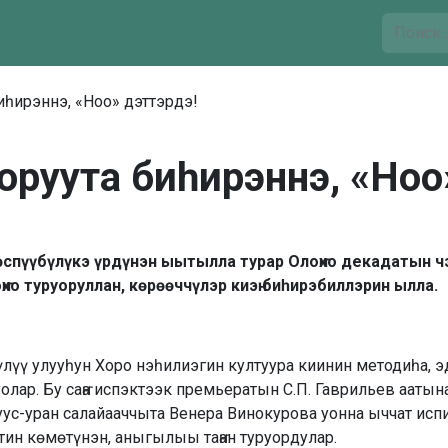
биһирэннэ, «Ноо» дэттэрдэ!
уоруута биһирэннэ, «Ноо
рөспүүбүлүкэ үрдүнэн ыытылла турар Олоҥхо декадатын 
хо туруоруллан, көрөөччүлэр киэҥ биһирэбиллэрин ылла.
үлүү улууһун Хоро нэһилиэгин култуура киинин методиһа, э
олар. Бу саҥа испэктээк премьератын С.П. Гаврильев аатын
ус-уран салайааччыта Венера Винокурова уонна ыччат ис
ин көмөтүнэн, аныгылыы таҥан туруордулар.