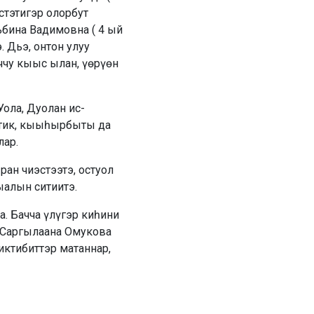
стэтигэр олорбут
льбина Вадимовна ( 4 ый
. Дьэ, онтон улуу
ччу кыыс ылан, үөрүөн
ола, Дуолан ис-
эхтик, кыыһырбыты да
ар.
ан чиэстээтэ, остуол
ыалын ситиитэ.
. Бачча үлүгэр киһини
а Саргылаана Омукова
иктибиттэр матаннар,