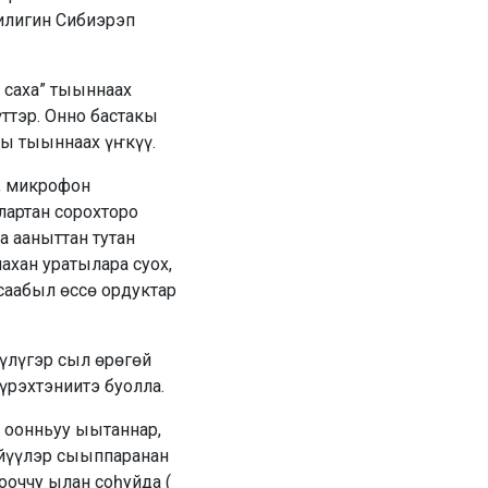
билигин Сибиэрэп
 саха” тыыннаах
үттэр. Онно бастакы
ты тыыннаах үҥкүү.
, микрофон
ылартан сорохторо
а ааныттан тутан
ахан уратылара суох,
саабыл өссө ордуктар
үлүгэр сыл өрөгөй
үрэхтэниитэ буолла.
” оонньуу ыытаннар,
үйүүлэр сыыппаранан
ооччу ылан соһуйда (