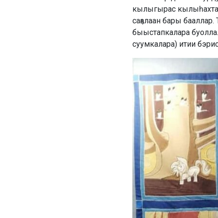
кылыгырас кылыһахтаах
саҕалаан бары бааллар
быыстапкалара буолла.
суумкалара) итии бэри