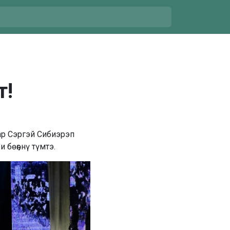
т!
ар Сэргэй Сибиэрэп
 бөҕөнү түмтэ.