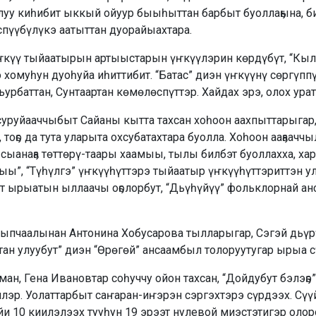
 улуу киһибит ыккый ойуур быыһыттан барбыт буоллаҕына, 
спүүбүлүкэ аатыттан дуорайыахтара.
Үҥкүү тыйаатырын артыыстарын үҥкүүлэрин көрдүбүт, “Кыл
 хомуһун дуоһуйа иһиттибит. “Батас” диэн үҥкүүнү сөргүпп
урбаттан, Сунтаартан көмөлөспүттэр. Хайдах эрэ, олох ура
суруйааччыбыт Сайаны кытта тахсан хоһоон аахпыттарыгар
тоҕо да тута уларыта охсубатахтара буолла. Хоһоон ааҕаачч
сыанаҕа төттөрү-таары хаамыы, тылы билбэт буоллахха, хар
ыы”, “Түһүлгэ” үҥкүүһүттэрэ тыйаатыр үҥкүүһүттэриттэн ул
от ырыатын ыллаачы оҕолорбут, “Дьүһүйүү” фольклорнай ан
чыпчаалынан Антонина Хобусарова тылларыгар, Сэгэй дьүр
тан улуубут” диэн “Өрөгөй” ансаамбыл толоруутугар ырыа с
ан, Гена Ивановтар соһуччу ойон тахсан, “Дойдубут бэлэҕэ
илэр. Уолаттарбыт саҥаран-иҥэрэн сэргэхтэрэ сүрдээх. Сү
и 10 киилэлээх тууһун 19 эрээт нулевой миэстэтигэр олор