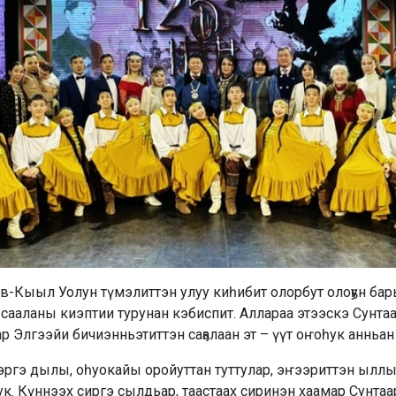
ев-Кыыл Уолун түмэлиттэн улуу киһибит олорбут олоҕун б
сааланы киэптии турунан кэбиспит. Аллараа этээскэ Сунта
р Элгээйи бичиэнньэтиттэн саҕалаан эт – үүт оҥоһук анньан
тэргэ дылы, оһуокайы оройуттан туттулар, эҥээриттэн ыллы
к. Күннээх сиргэ сылдьар, таастаах сиринэн хаамар Сунтаар