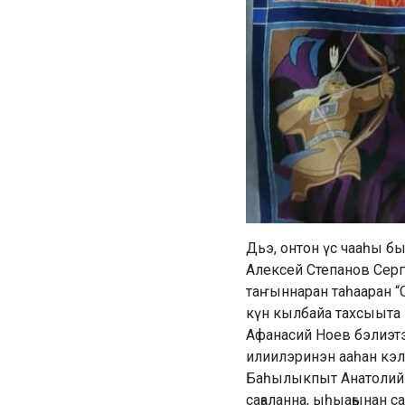
Дьэ, онтон үс чааһы б
Алексей Степанов Серг
таҥыннаран таһааран “
күн кылбайа тахсыыта 
Афанасий Ноев бэлиэт
илиилэринэн ааһан кэл
Баһылыкпыт Анатолий 
саҕаланна, ыһыаҕынан 