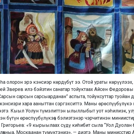
ыһа олорон эрэ кэнсиэр көрдүбүт ээ. Отой ураты көрүүлээх
ей Зверев илэ бэйэтин санатар тойуктаах Айсен Федоров
Сарсын сарсын сарсыарданан” аспыта, тойуксуттар туойан 
кэнсиэри хара ааныттан сэргэхситтэ. Маны өрөспүүбүлүкэ 
ээтэ. Кыыл Уолун түмэлиттэн ылыллыбыт уот нэһилиэк, у
эн бүтүн өрөспүүбүлүкэҕэ бэлиэтэнэр чэрчитинэн миниисти
Григорьев: «9 кырыылаах сүдү киһибит сыла “Уол Дуолан
салҕаныа, Москванан түмүктэниэ», — диэтэ. Маны миниссти