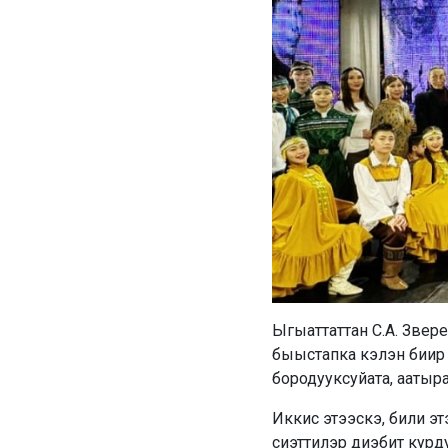
Ыгыаттаттан С.А. Звер
быыстапка кэлэн биир 
бородууксуйата, аатыра
Иккис этээскэ, били э
сиэттилэр диэбит курду