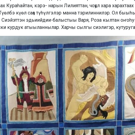
 Кураһайтан, кэрэ- нарын Лилияттан, чоҕул хара харахтаа
. Түөлбэ күөл саҕа түһүлгэлэр манна тэрилиннилэр. Ол быы
 Сиэйэттэн эдьиийдии-балыстыы Варя, Роза кылтан оҥоһук
ски курдук атыыланнылар. Харчы сылгы сиэлигэр, кутуруга