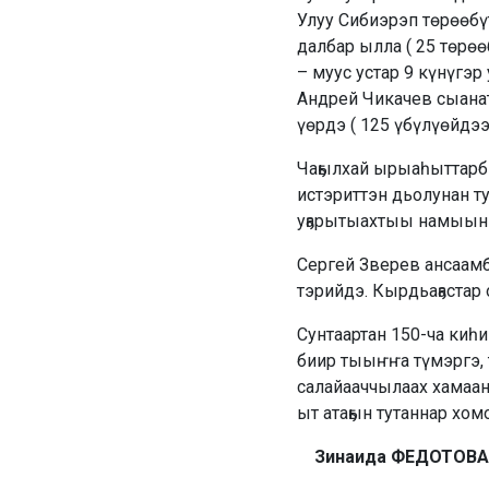
Улуу Сибиэрэп төрөөбү
далбар ылла ( 25 төрөө
– муус устар 9 күнүгэр
Андрей Чикачев сыанат
үөрдэ ( 125 үбүлүөйдээ
Чаҕылхай ырыаһыттарбы
истэриттэн дьолунан т
уҕарытыахтыы намыынн
Сергей Зверев ансаамб
тэрийдэ. Кырдьаҕастар 
Сунтаартан 150-ча киһ
биир тыыҥҥа түмэргэ, 
салайааччылаах хамаанд
ыт атаҕын тутаннар хом
Зинаида ФЕДОТОВА