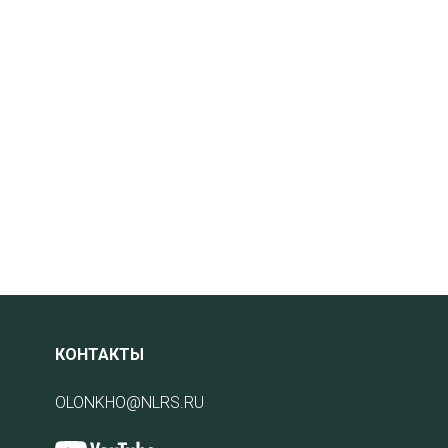
КОНТАКТЫ
OLONKHO@NLRS.RU