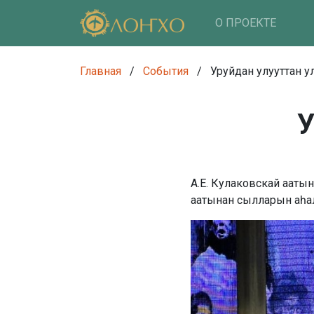
О ПРОЕКТЕ
Главная
/
События
/
Уруйдан улууттан у
У
А.Е. Кулаковскай ааты
аатынан сылларын аһал