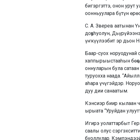
бигэргэттэ, онон урут
оонньуулара бүтүн өрө
С. А. Зверев аатынан 
доҕуһуолун, Дьүрүйээнэ
үҥкүүлээбит эр дьон Нь
Баар-суох норуодунай 
хаппырыыстааһын бөҕө, 
оннуларын була сатаан 
туруохха наада. “Айылл
аһара үчүгэйдэр. Нору
дуу дии санаатым.
Кэнсиэр биир кылаан 
ырыата “Уруйдан улуут
Игирэ уолаттарбыт Герм
саалы олус сэргэхситт
буоллулар. Кэмпэндээй