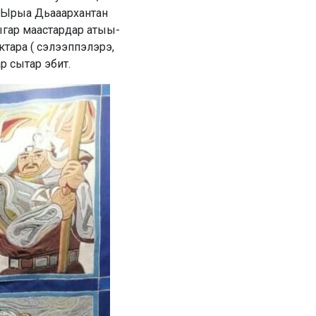
х Ырыа Дьааархантан
һыгар маастардар атыы-
тара ( сэлээппэлэрэ,
р сытар эбит.