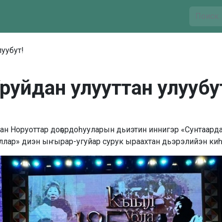
луубут!
руйдан улууттан улуубу
нан Норуоттар доҕордоһууларын дьиэтин иннигэр «Сунтаард
лар» диэн ыҥырар-угуйар сурук ыраахтан дьэрэлийэн киһи