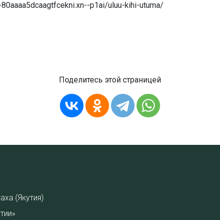
-80aaaa5dcaagtfcekni.xn--p1ai/uluu-kihi-utuma/
Поделитесь этой страницей
аха (Якутия)
тии»