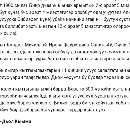
т 1900 сыла). Биир дьааһык ынах арыытын 2-с эрээт 5 миэ
бүт күнэ). 9-с эрээт 4 миэстэтигэр олорбут оҕом учуутала А
 улууска Сибиэрэп күнэ) убаһа кэнники атаҕын – буутун сүктэ
а биллибэт хартыынатын 12-с эрээт 5 миэстэтигэр олороо
х сыла).
т Күндүл, Мичиллэй, Ирена Файрушина, Санита Ай, Сиэйэ У
уолан, сырдаан тахсаннар өлбүтү да өндөтүөхтүү эрчимнэ
ык ыллааннар, уҕараабат ытыс тыаһын ылыахтарын ыллыл
ылыгар кыттыылаахтарын 11 киһини улуус салалтата ыҥыр
олус үөрэн тарҕастылар. Дьон үөрүүтэ бу буолар тэрээһин с
и кэлэн кыттыыны ылан барда. Барыта 500-чэ киһи кытынна
тэрээһини чаҕылхайдык ыытарга улуус култууратын хотун
а олус бэркэ үлэлээтэ. Билиэт эрдэ бүтэн хойутаан хобо т
ойуу бөҕө. Дыбарыаһы ууннары тардар кыах суох.
-Дьол Кыыма