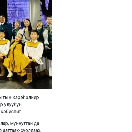
арытын кэрэһэлиир
ар улууһун
 кэбиспит.
лар, муннуттан да
 ааттаах-суоллаах,