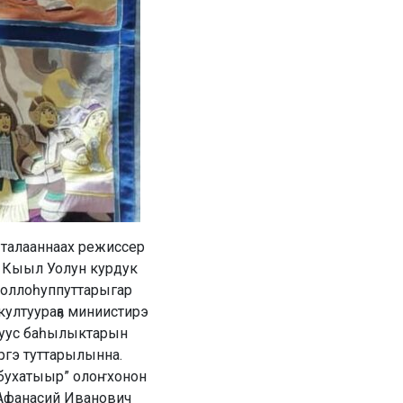
, талааннаах режиссер
ы Кыыл Уолун курдук
доллоһуппуттарыгар
култуураҕа миниистирэ
луус баһылыктарын
ргэ туттарылынна.
 бухатыыр” олоҥхонон
р Афанасий Иванович