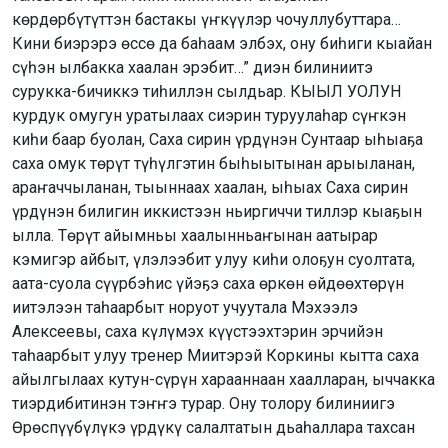
көрдөрбүтүттэн бастакы үҥкүүлэр чочуллубуттара…
Кини биэрэрэ өссө да баһаам элбэх, ону биһиги кыайан
сүһэн ылбакка хаалан эрэбит…” диэн билиниитэ
сурукка-бичиккэ тиһиллэн сылдьар. КЫЫЛ УОЛУН
курдук омугун уратылаах сиэрин туруулаһар сүҥкэн
киһи баар буолан, Саха сирин үрдүнэн Сунтаар ыһыаҕа
саха омук төрүт түһүлгэтин быһыытынан арыыланан,
араҥаччыланан, тыыннаах хаалан, ыһыах Саха сирин
үрдүнэн билигин иккистээн ньиргиччи тиллэр кыаҕын
ылла. Төрүт айымньы хаалынньаҥынан аатырар
кэмигэр айбыт, үлэлээбит улуу киһи олоҕун суолтата,
аата-суола сүүрбэһис үйэҕэ саха өркөн өйдөөхтөрүн
иитэлээн таһаарбыт норуот учуутала Мэхээлэ
Алексеевы, саха күлүмэх күүстээхтэрин эрчийэн
таһаарбыт улуу тренер Миитэрэй Коркины кытта саха
айылгылаах кутун-сүрүн харааннаан хаалларан, ыччакка
тиэрдибитинэн тэҥҥэ турар. Ону толору билиниигэ
Өрөспүүбүлүкэ үрдүкү салалтатын дьаһаллара тахсан