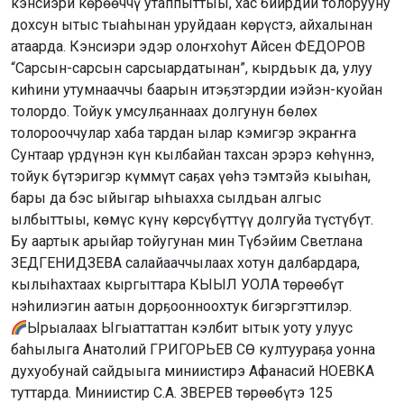
кэнсиэри көрөөччү утаппыттыы, хас биирдии толорууну
дохсун ытыс тыаһынан уруйдаан көрүстэ, айхалынан
атаарда. Кэнсиэри эдэр олоҥхоһут Айсен ФЕДОРОВ
“Сарсын-сарсын сарсыардатынан”, кырдьык да, улуу
киһини утумнааччы баарын итэҕэтэрдии иэйэн-куойан
толордо. Тойук умсулҕаннаах долгунун бөлөх
толорооччулар хаба тардан ылар кэмигэр экраҥҥа
Сунтаар үрдүнэн күн кылбайан тахсан эрэрэ көһүннэ,
тойук бүтэригэр күммүт саҕах үөһэ тэмтэйэ кыыһан,
бары да бэс ыйыгар ыһыахха сылдьан алгыс
ылбыттыы, көмүс күнү көрсүбүттүү долгуйа түстүбүт.
Бу аартык арыйар тойугунан мин Түбэйим Светлана
ЗЕДГЕНИДЗЕВА салайааччылаах хотун далбардара,
кылыһахтаах кыргыттара КЫЫЛ УОЛА төрөөбүт
нэһилиэгин аатын дорҕоонноохтук бигэргэттилэр.
Ырыалаах Ыгыаттаттан кэлбит ытык уоту улуус
баһылыга Анатолий ГРИГОРЬЕВ СӨ култуураҕа уонна
духуобунай сайдыыга миниистирэ Афанасий НОЕВКА
туттарда. Миниистир С.А. ЗВЕРЕВ төрөөбүтэ 125