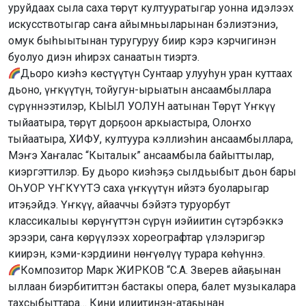
уруйдаах сыла саха төрүт култууратыгар уонна идэлээх
искусствотыгар саҥа айымньыларынан бэлиэтэниэ,
омук быһыытынан туругуруу биир кэрэ кэрчигинэн
буолуо диэн иһирэх санаатын тиэртэ.
Дьоро киэһэ көстүүтүн Сунтаар улууһун уран куттаах
дьоно, үҥкүүтүн, тойугун-ырыатын ансаамбыллара
сүрүннээтилэр, КЫЫЛ УОЛУН аатынан Төрүт Үҥкүү
тыйаатыра, төрүт дорҕоон аркыастыра, Олоҥхо
тыйаатыра, ХИФУ, култуура кэллиэһин ансаамбыллара,
Мэҥэ Хаҥалас “Кыталык” ансаамбыла байыттылар,
киэргэттилэр. Бу дьоро киэһэҕэ сылдьыбыт дьон бары
ОҺУОР ҮҤКҮҮТЭ саха үҥкүүтүн ийэтэ буоларыгар
итэҕэйдэ. Үҥкүү, айааччы бэйэтэ туруорбут
классикалыы көрүҥүттэн сүрүн иэйиитин сүтэрбэккэ
эрээри, саҥа көрүүлээх хореографтар үлэлэригэр
киирэн, кэми-кэрдиини нөҥүөлүү турара көһүннэ.
Композитор Марк ЖИРКОВ “С.А. Зверев айаҕынан
ыллаан биэрбититтэн бастакы опера, балет музыкалара
тахсыбыттара… Кини илиитинэн-атаҕынан