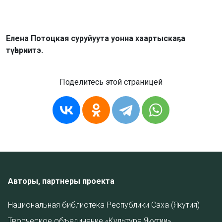
Елена Потоцкая суруйуута уонна хаартыскаҕа
түһэриитэ.
Поделитесь этой страницей
Авторы, партнеры проекта
Национальная библиотека Республики Саха (Якутия)
Творческое объединение «Культура Якутии»