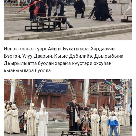
Испэктээккэ түөрт Айыы Бухатыыра: Хардааччы
Бэргэн, Улуу Даарын, Кыыс Дэбилийэ, Дьырыбына
Дьырылыатта буолан хараҥа күүстэри охсуһан
кыайыылара буолла.