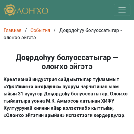
Главная
/
События
/
Доҕордоһуу болуоссатыгар -
олоҥхо эйгэтэ
Доҕордоһуу болуоссатыгар —
олоҥхо эйгэтэ
Креативнай индустрия сайдыытыгар туһуламмыт
«Уһук Илиҥҥэ оҥоһулунна»
пуорум чэрчитинэн ыам
ыйын 31 күнүгэр Доҕордоһуу болуоссатыгар, Олоҥхо
тыйаатыра уонна М.К. Аммосов аатынан ХИФУ
Култуурунай киинин айар кэлэктиибэ кыттыһан,
«Олоҥхо эйгэтин арыйан» испэктээги көрдөрдүлэр
.