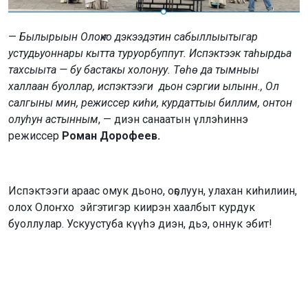
—
Былырыын Олоҥхо дэкээдэтин сабыллыытыгар
устудьуоннары кытта туруорбуппут. Испэктээк таһырдьа
тахсыыта — бу бастакы холонуу. Төһө да тымныы
халлаан буоллар, испэктээги дьон сэргии ылынн., Ол
салгыны мин, режиссер киһи, курдаттыы биллим, онтон
олуһун астынным
, — диэн санаатын үллэһиннэ
режиссер
Роман Дорофеев.
Испэктээги араас омук дьоно, оҕолуун, улахан киһилиин,
олох Олоҥхо эйгэтигэр киирэн хаалбыт курдук
буоллулар. Ускуустуба күүһэ диэн, дьэ, оннук эбит!