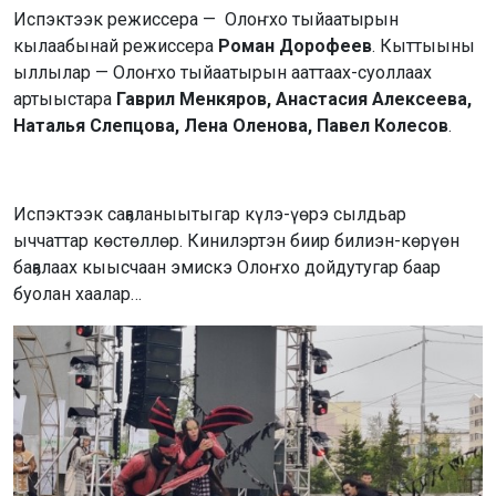
Испэктээк режиссера — Олоҥхо тыйаатырын
кылаабынай режиссера
Роман Дорофеев
. Кыттыыны
ыллылар — Олоҥхо тыйаатырын ааттаах-суоллаах
артыыстара
Гаврил Менкяров, Анастасия Алексеева,
Наталья Слепцова, Лена Оленова, Павел Колесов
.
Испэктээк саҕаланыытыгар күлэ-үөрэ сылдьар
ыччаттар көстөллөр. Кинилэртэн биир билиэн-көрүөн
баҕалаах кыысчаан эмискэ Олоҥхо дойдутугар баар
буолан хаалар…