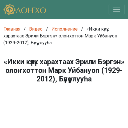
Главная
/
Видео
/
Исполнение
/
«Икки күлүк
харахтаах Эрили Бэргэн» олоҥхоттон Марк Уйбануоп
(1929-2012), Бүлүү улууһа
«Икки күлүк харахтаах Эрили Бэргэн»
олоҥхоттон Марк Уйбануоп (1929-
2012), Бүлүү улууһа