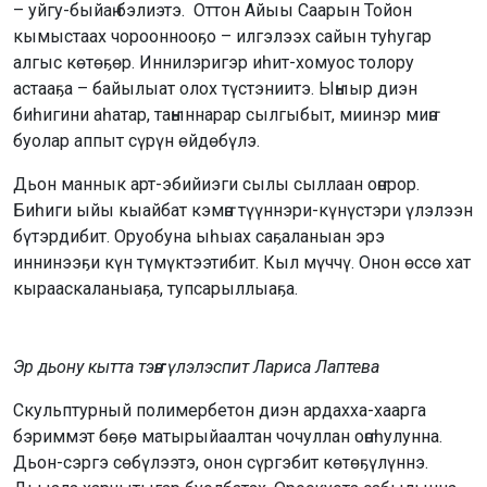
– уйгу-быйаҥ бэлиэтэ. Оттон Айыы Саарын Тойон
кымыстаах чорооннооҕо – илгэлээх сайын туһугар
алгыс көтөҕөр. Иннилэригэр иһит-хомуос толору
астааҕа – байылыат олох түстэниитэ. Ыҥыыр диэн
биһигини аһатар, таҥыннарар сылгыбыт, миинэр миҥэ
буолар аппыт сүрүн өйдөбүлэ.
Дьон маннык арт-эбийиэги сылы сыллаан оҥорор.
Биһиги ыйы кыайбат кэмҥэ түүннэри-күнүстэри үлэлээн
бүтэрдибит. Оруобуна ыһыах саҕаланыан эрэ
иннинээҕи күн түмүктээтибит. Кыл мүччү. Онон өссө хат
кырааскаланыаҕа, тупсарыллыаҕа.
Эр дьону кытта тэҥҥэ үлэлэспит
Лариса Лаптева
Скульптурный полимербетон диэн ардахха-хаарга
бэриммэт бөҕө матырыйаалтан чочуллан оҥоһулунна.
Дьон-сэргэ сөбүлээтэ, онон сүргэбит көтөҕүлүннэ.