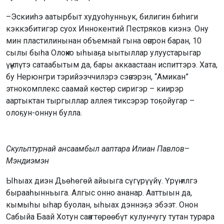
–Эскииһэ аатырбыт худуоһунньук, билигин биһиги
кэккэбитигэр суох Иннокентий Пестряков киэнэ. Ону
мин пластилинынан объемнай гына оҥорон баран, 10
сылы быһа Олоҥхо ыһыаҕа ыытыллар улуустарыгар
үҥүлүтэ сатаабытым да, бары аккаастаан испиттэрэ. Хата,
бу Нерюнгри тэрийээччилэрэ сэҥээрэн, “Амикан”
этнокомплекс саамай көстөр сиригэр – киирэр
аартыктан тыргыллар аллея тиксэрэр тоҕойугар –
олоҕун-оннун булла.
Скульптурнай ансаамбыл ааптара Илиан Павлов
–
Мэндиэмэн
Ыһыах диэн Дьөһөгөй айыыга сүгүрүүйү. Үрүҥ илгэ
бырааһынньыга. Алгыс онно ананар. Ааттыын да,
кымыһы ыһар буолан, ыһыах дэннэҕэ эбээт. Онон
Сабыйа Баай Хотун саҥа төрөөбүт кулунчугу тутан турара