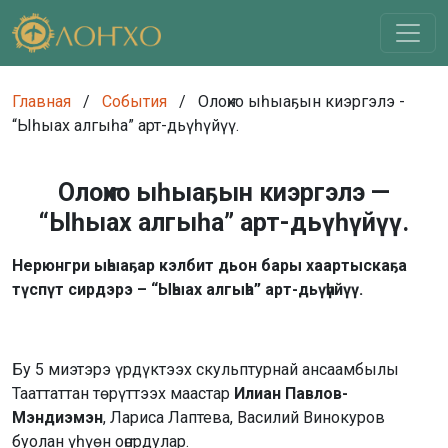
Главная
/
События
/
Олоҥхо ыһыаҕын киэргэлэ -
“Ыһыах алгыһа” арт-дьүһүйүү.
Олоҥхо ыһыаҕын киэргэлэ —
“Ыһыах алгыһа” арт-дьүһүйүү.
Нерюнгри ыһыаҕар кэлбит дьон бары хаартыскаҕа
түспүт сирдэрэ – “Ыһыах алгыһа” арт-дьүһүйүү.
Бу 5 миэтэрэ үрдүктээх скульптурнай ансаамбылы
Тааттаттан төрүттээх маастар
Илиан Павлов-
Мэндиэмэн
, Лариса Лаптева, Василий Винокуров
буолан үһүөн оҥордулар.