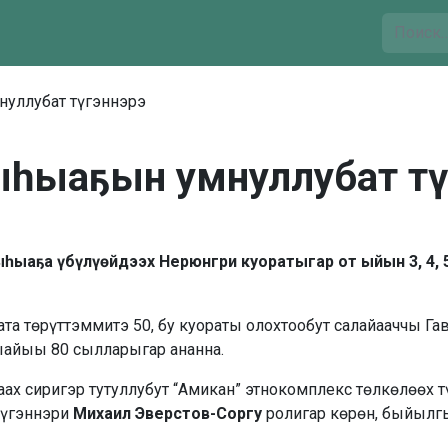
нуллубат түгэннэрэ
 ыһыаҕын умнуллубат тү
ыһыаҕа үбүлүөйдээх Нерюнгри куоратыгар от ыйын 3, 4, 
а төрүттэммитэ 50, бу куораты олохтообут салайааччы Га
ыайыы 80 сылларыгар ананна.
аах сиригэр тутуллубут “Амикан” этнокомплекс төлкөлөөх 
түгэннэри
Михаил Эверстов-Соргу
ролигар көрөн, быйылг