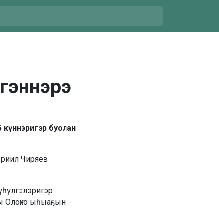
гэннэрэ
5 күннэригэр буолан
вриил Чиряев
түһүлгэлэригэр
ы Олоҥхо ыһыаҕын