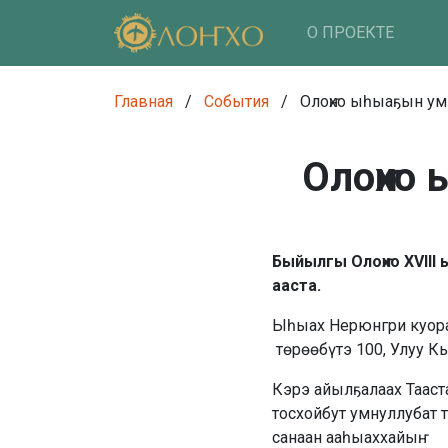
О ПРОЕКТЕ
Главная
/
События
/
Олоҥхо ыһыаҕын ум
Олоҥхо
Быйылгы Олоҥхо XVIII 
ааста.
Ыһыах Нерюнгри куорат
төрөөбүтэ 100, Улуу К
Кэрэ айылҕалаах Тааст
тосхойбут умнуллубат 
санаан ааһыаххайыҥ.