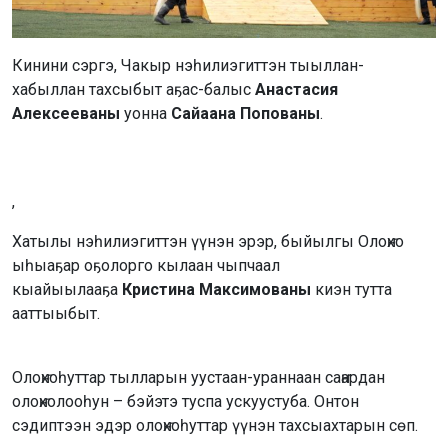
Кинини сэргэ, Чакыр нэһилиэгиттэн тыыллан-
хабыллан тахсыбыт аҕас-балыс
Анастасия
Алексееваны
уонна
Сайаана Попованы
.
,
Хатылы нэһилиэгиттэн үүнэн эрэр, быйылгы Олоҥхо
ыһыаҕар оҕолорго кылаан чыпчаал
кыайыылааҕа
Кристина Максимованы
киэн тутта
ааттыыбыт.
Олоҥхоһуттар тылларын уустаан-ураннаан саҥардан
олоҥхолооһун – бэйэтэ туспа ускуустуба. Онтон
сэдиптээн эдэр олоҥхоһуттар үүнэн тахсыахтарын сөп.