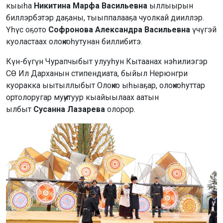
кыыһа
Никитина Марфа Васильевна
ыллыырын
биллэрбэтэр даҕаны, тыыппалааҕа чуолкай дииллэр.
Үһүс оҕото
Софронова Александра Васильевна
үчүгэй
куоластаах олоҥхоһутунан биллибитэ.
Күн-бүгүн Чурапчыбыт улууһун Кытаанах нэһилиэгэр
СӨ Ил Дарханын стипендиата, быйыл Нерюнгри
куоракка ыытыллыбыт Олоҥхо ыһыаҕар, олоҥхоһуттар
ортолоругар муҥутуур кыайыылаах аатын
ылбыт
Сусанна Лазарева
олорор.