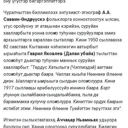
ону үгүстэр бигэргэппиттэрэ.
Чурапчыттан биллиилээх энтузиаст-этнограф
А.А.
Саввин-Өндөрүүскэ
фольклорга хоннохтоохтук ылсан,
үгүс оройуону эт атаҕынан кэрийэн, суруйан
хаалларбыта уонна олоҥхо туһунан суруйуулара эмиэ
архыыптарга хараллан сыталлар. Кини 1950 сыллаахха
82 саастаах Кытаанах нэһилиэгин аатырбыт
ырыаһыта
Гаврил Яковлев (Далан убайа)
тылыттан
олоҥхоһут дьахтар туһунан маннык суруйан
хаалларбыт:
“Төрдүс Хатылыга (Чэппиэдэй) ааттаах
олоҥхоһут дьахтар баара. Чаллах кыыһа Нөөнөкө Өлөөнө
диэн. Ыалларга ыҥырыыга сылдьан олоҥхолуура. Кини
1917 сыллааҕы өрөбөлүүссүйэ иннинэ баара. Бэрт
уһуннук сылайбакка-сындалыйбакка, тыла да
бараммакка кулуччу олоҥхолуура. Киниттэн ордук баарын
истибэт этим. Нөөнөкө Өлөөнө Түөйэттэн төрүттээх этэ”.
Итинтэн сылыктаатахха,
Аччаҕар Ньамньах
удьуора
буолуон сөп. Ханна олохтооҕо суруллубатах. Билигин