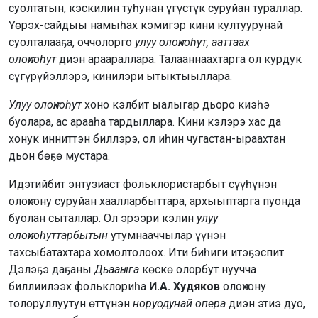
суолтатын, кэскилин туһунан үгүстүк суруйан тураллар.
Үөрэх-сайдыы намыһах кэмигэр кини култуурунай
суолталааҕа, оччолорго
улуу олоҥхоһут, ааттаах
олоҥхоһут
диэн араараллара. Талааннаахтарга ол курдук
сүгүрүйэллэрэ, кинилэри ытыктыыллара.
Улуу олоҥхоһут
хоно кэлбит ыалыгар дьоро киэһэ
буолара, ас арааһа тардыллара. Кини кэлэрэ хас да
хонук инниттэн биллэрэ, ол иһин чугастан-ыраахтан
дьон бөҕө мустара.
Идэтийбит энтузиаст фольклористарбыт сүүһүнэн
олоҥхону суруйан хаалларбыттара, архыыптарга пуонда
буолан сыталлар. Ол эрээри кэлин
улуу
олоҥхоһуттарбытын
утумнааччылар үүнэн
тахсыбатахтара хомолтолоох. Ити биһиги итэҕэспит.
Дэлэҕэ даҕаны
Дьааҥыга
көскө олорбут нуучча
биллиилээх фольклориһа
И.А. Худяков
олоҥхону
толоруллуутун өттүнэн
норуодунай опера
диэн этиэ дуо,