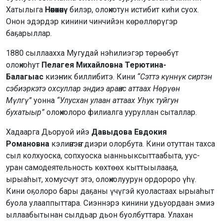
Хатылыга
Нөөнөкөнү
билэр, олоҥхотун истибит киһи суох.
Онон эдэрдэр кинини чинчийэн көрөллөрүгэр
баҕарыллар.
1880 сыллаахха Мугудай нэһилиэгэр төрөөбүт
олоҥхоһут
Пелагея Михайловна Терютина-
Балагыас
киэҥник биллибитэ. Кини
“Сэттэ күннүк сиртэн
сэбиэркэтэ охсуллар эндиэ араҥас аттаах Нөрүөн
Мүлгү”
уонна
“Улусхан улаан аттаах Уһук туйгун
бухатыыр”
олоҥхолоро филиалга ууруллан сыталлар.
Хадаарга Дьоруой ийэ
Давыдова Евдокия
Романовна
кэлиҥҥээҥҥэ диэри олорбута. Кини отуттан тахса
сыл колхуоска, сопхуоска ыанньыксыттаабыта, уус-
уран самодеятельность көхтөөх кыттыылааҕа,
ырыаһыт, хомусчут этэ, олоҥхолуурун ордороро үһү.
Кини оҕолоро бары даҕаны үчүгэй куоластаах ырыаһыт
буола улааппыттара. Сиэннэрэ кинини удьуордаан эмиэ
ыллаабытынан сылдьар дьон буолбуттара. Улахан