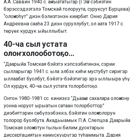
А.А. Саввин 1940 с. аҥкыататыгар (I Эҥэ сэбиэтин
бэрэссэдээтэлэ Томскай толоруута, суруксут Бурцева)
“олоҥхоһут” диэн бэлиэтэнэн киирбит. Онно Дария
Андреевна сааһа 23 диэн суруллубут, ол аата 1917 с.
төрүөх курдук ыйыллыбыт.
40-ча сыл устата
олоҥхолооботоҕо…
“Даарыйа Томская бэйэтэ кэпсээбитинэн, сэрии
сылларыгар 1941 с. ыла элбэх киһи мустубут сиригэр
ыллаабат буолбут, бэйэтэ-бэйэтигэр эрэ ыллыыра үһү.
Ол курдук, 40-ча сыл устата толорботоҕо.
Онтон 1980-1981 сс. киниэхэ “Дьааҥы сахалара олоҥхону
уонна норуот ырыатын сатаан толорботтор”
диэбиттэрин сөбүлээбэккэ, бэйэтин олоҥхолорун
толорор буолбута. Акадьыамык П.А. Слепцов Даарыйа
Томская олоҥхотун тылын билим дуоктарын
диссертациятын көмүскүүрүгэр туһаммыта. Дария