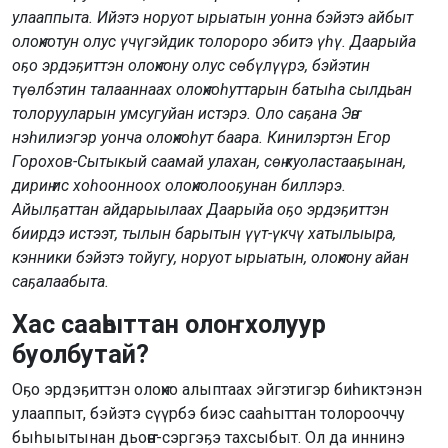
улааппыта. Ийэтэ норуот ырыатын уонна бэйэтэ айбыт
олоҥхотун олус үчүгэйдик толороро эбитэ үһү. Даарыйа
оҕо эрдэҕиттэн олоҥхону олус сөбүлүүрэ, бэйэтин
түөлбэтин талааннаах олоҥхоһуттарын батыһа сылдьан
толорууларын умсугуйан истэрэ. Оло саҕана Эҥэ
нэһилиэгэр уонча олоҥхоһут баара. Кинилэртэн Егор
Горохов-Сытыкый саамай улахан, сөҥ куоластааҕынан,
дириҥ ис хоһоонноох олоҥхолооҕунан биллэрэ.
Айылҕаттан айдарыылаах Даарыйа оҕо эрдэҕиттэн
биирдэ истээт, тылын барытын үүт-үкчү хатылыыра,
кэнники бэйэтэ тойугу, норуот ырыатын, олоҥхону айан
саҕалаабыта.
Хас сааһыттан олоҥхолуур
буолбутай?
Оҕо эрдэҕиттэн олоҥхо алыптаах эйгэтигэр биһиктэнэн
улааппыт, бэйэтэ сүүрбэ биэс сааһыттан толорооччу
быһыытынан дьоҥҥо-сэргэҕэ тахсыбыт. Ол да иннинэ