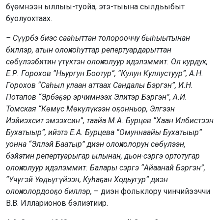
бүөмнээн ыллыы-туойа, этэ-тыына сылдьыбыт
буолуохтаах.
– Сүүрбэ биэс сааһыттан толорооччу быһыытынан
биллэр, атын олоҥхоһуттар репертуардарыттан
сөбүлээбитин үтүктэн олоҥхолуур идэлэммит. Ол курдук,
Е.Р. Горохов “Ньургун Боотур”, “Кулун Куллустуур”, А.Н.
Горохов “Саһыл улаан аттаах Сандалы Бэргэн”, И.Н.
Потапов “Эрбэҕэр эрчимнээх Элитэр Бэргэн”, А.И.
Томская “Көмүс Мөкүлүкээн оҕонньор, Элгээн
Иэйиэхсит эмээхсин”, таайа М.А. Бурцев “Хаан Илбистээн
Бухатыыр”, ийэтэ Е.А. Бурцева “Омуннаайы Бухатыыр”
уонна “Эллэй Баатыр” диэн олоҥхолорун сөбүлээн,
бэйэтин репертуарыгар ылынан, дьон-сэргэ ортотугар
олоҥхолуур идэлэммит. Балары сэргэ “Айаанай Бэргэн”,
“Үчүгэй Үөдьүгүйээн, Куһаҕан Ходьугур” диэн
олоҥхолордооҕо биллэр,
– диэн фольклору чинчийээччи
В.В. Илларионов бэлиэтиир.