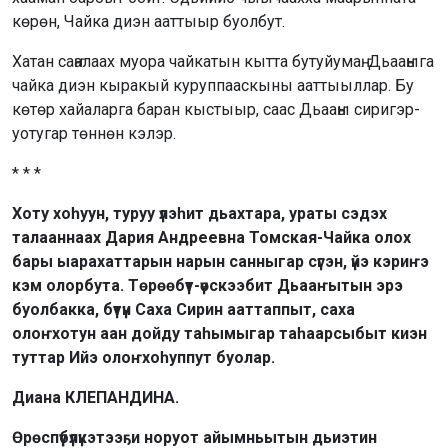
көрөн, Чайка диэн ааттыыр буолбут.
Хатан саҥалаах муора чайкатын кытта бутуйумаҥ. Дьааҥыга
чайка диэн кыракый куруппааскыны ааттыыллар. Бу
көтөр хайаларга баран кыстыыр, саас Дьааҥы сиригэр-
уотугар төннөн кэлэр.
* * *
Хоту хоһуун, туруу үлэһит дьахтара, ураты сэдэх
талааннаах Дария Андреевна Томская-Чайка олох
бары ыарахаттарын нарын санныгар сүгэн, үйэ кэриҥэ
кэм олорбута. Төрөөбүт-үөскээбит Дьааҥытын эрэ
буолбакка, бүтүн Саха Сирин ааттаппыт, саха
олоҥхотун аан дойду таһымыгар таһаарсыбыт киэн
туттар Ийэ олоҥхоһуппут буолар.
Диана КЛЕПАНДИНА.
Өрөспүүбүлүкэтээҕи норуот айымньытын дьиэтин