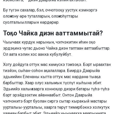
Бу түгэн сахалар, бэл, оччотооҕу уустук кэмнэргэ
олоҥхону өрө туталларын, олоҥхоһуттары
суолталыылларын көрдөрөр.
Тоҕо Чайка диэн ааттаммытай?
Чыычаах курдук нарынын, чэпчэкитин иһин оҕо
эрдэҕинэ чугас дьоно Чайка диэн таптаан ааттаабыттар.
Ол аата кэлин хос аакка кубулуйбут.
Хоту дойдуга оттук мас көмүскэ тэҥнээҕэ. Бэрт ыраахтан
тиэйэн, сыһан-соһон аҕалаллара. Биирдэ Даарыйа
эдьиийин Еленаны кытта оттук мас көрдөнө тыаҕа
барбыттар. Хаар олус халыҥнык түспүт кыһына эбит.
Эдьиийэ халыҥ хаарга хонноҕор диэри батары түһэ-түһэ
бэрт эрэйдээхтик айаннаабыт. Онтон Даарыйа
чэпчэкитэ бэрт буолан сиргэ сытар кыракый мастары
уурталыы-уурталыы, хаарга төрүт тимирбэккэ холкутук
хааман барбыт эбит. Эдьиийэ чыычаахха маарынната