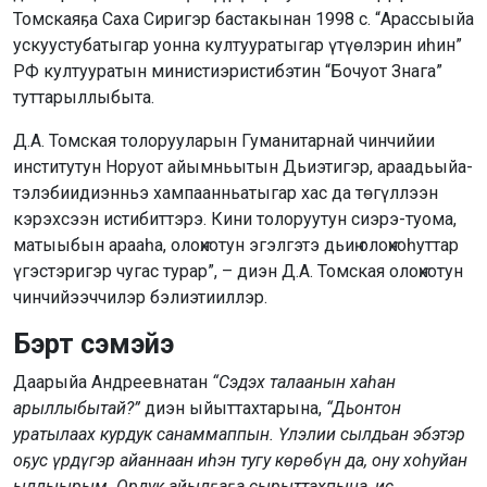
Томскаяҕа Саха Сиригэр бастакынан 1998 с. “Арассыыйа
ускуустубатыгар уонна култууратыгар үтүөлэрин иһин”
РФ култууратын министиэристибэтин “Бочуот Знага”
туттарыллыбыта.
Д.А. Томская толорууларын Гуманитарнай чинчийии
институтун Норуот айымньытын Дьиэтигэр, араадьыйа-
тэлэбиидиэнньэ хампаанньатыгар хас да төгүллээн
кэрэхсээн истибиттэрэ. Кини толоруутун сиэрэ-туома,
матыыбын арааһа, олоҥхотун эгэлгэтэ дьиҥ олоҥхоһуттар
үгэстэригэр чугас турар”, – диэн Д.А. Томская олоҥхотун
чинчийээччилэр бэлиэтииллэр.
Бэрт сэмэйэ
Даарыйа Андреевнатан
“Сэдэх талаанын хаһан
арыллыбытай?”
диэн ыйыттахтарына,
“Дьонтон
уратылаах курдук санаммаппын. Үлэлии сылдьан эбэтэр
оҕус үрдүгэр айаннаан иһэн тугу көрөбүн да, ону хоһуйан
ыллыырым. Ордук айылҕаҕа сырыттахпына, ис