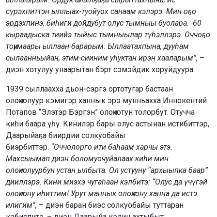
сүрэхпиттэн ыллыах-туойуох санаам кэлэрэ. Мин оҕо
эрдэхпинэ, биһиги дойдубут олус тымныы буолара. -60
кыраадыска тиийэ тыйыс тымныылар түһэллэрэ. Оччоҕо
тоҥумаары ыллаан барарым. Ыллаатахпына, дууһам
сылаанньыйан, этим-сииним уһуктан ирэн хааларым”,
–
диэн хотулуу унаарытан бэрт сэмэйдик хоруйдуура.
1939 сыллаахха дьон-сэргэ ортотугар бастаан
олоҥхолуур кэмигэр ханнык эрэ мунньахха Иннокентий
Потапов “Элэтэр Бэргэн” олоҥхотун толорбут. Отучча
киһи баара үһү. Кинилэр бары олус астынан истибиттэр,
Даарыйаҕа биирдии солкуобайы
биэрбиттэр.
“Оччолорго ити баһаам харчы этэ.
Махсыымап диэн боломуочуйалаах киһи мин
олоҥхолуурбун устан ылбыта. Ол устууну “архыыпка баар”
дииллэрэ. Кини миэхэ чугаһаан кэлбитэ: “Олус да үчүгэй
олоҥхону иһиттим! Урут маннык олоҥхону ханна да истэ
илигим”,
– диэн баран биэс солкуобайы туттаран
кэбиспитэ, – диэн Даарыйа кэлин ахтыбыт.