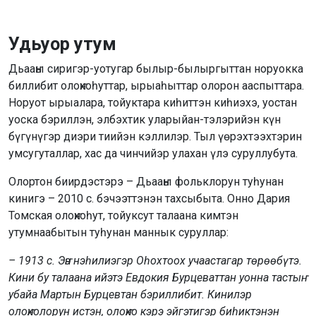
Удьуор утум
Дьааҥы сиригэр-уотугар былыр-былыргыттан норуокка
биллибит олоҥхоһуттар, ырыаһыттар олорон ааспыттара.
Норуот ырыалара, тойуктара киһиттэн киһиэхэ, уостан
уоска бэриллэн, элбэхтик уларыйан-тэлэрийэн күн
бүгүнүгэр диэри тиийэн кэллилэр. Тыл үөрэхтээхтэрин
умсугуталлар, хас да чинчийэр улахан үлэ суруллубута.
Олортон биирдэстэрэ – Дьааҥы фольклорун туһунан
кинигэ – 2010 с. бэчээттэнэн тахсыбыта. Онно Дария
Томская олоҥхоһут, тойуксут талаана кимтэн
утумнаабытын туһунан маннык суруллар:
– 1913 с. Эҥэ нэһилиэгэр Оһохтоох учаастагар төрөөбүтэ.
Кини бу талаана ийэтэ Евдокия Бурцеваттан уонна тастыҥ
убайа Мартын Бурцевтан бэриллибит. Кинилэр
олоҥхолорун истэн, олоҥхо кэрэ эйгэтигэр биһиктэнэн