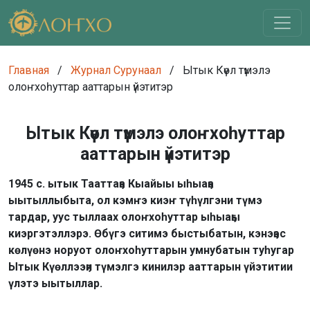
Главная
/
Журнал Сурунаал
/
Ытык Күөл түмэлэ
олоҥхоһуттар ааттарын үйэтитэр
Ытык Күөл түмэлэ олоҥхоһуттар
ааттарын үйэтитэр
1945 с. ытык Тааттаҕа Кыайыы ыһыаҕа
ыытыллыбыта, ол кэмҥэ киэҥ түһүлгэни түмэ
тардар, уус тыллаах олоҥхоһуттар ыһыаҕы
киэргэтэллэрэ. Өбүгэ ситимэ быстыбатын, кэнэҕэс
көлүөнэ норуот олоҥхоһуттарын умнубатын туһугар
Ытык Күөллээҕи түмэлгэ кинилэр ааттарын үйэтитии
үлэтэ ыытыллар.