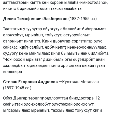
ааттаахтарын кытта күөн көрсөн ыллаһан-миэстэлэһэн,
иккитэ бириэмийэ ылан тахсыталаабыта.
Денис Тимофеевич Эльберяков
(1887-1955 сс.)
Тааттатын улууһугар обургутук биллибит-биһирэммит
олоҥхоһут, ырыаһыт, тойуксут, остуоруйаһыт,
сэһэнньит киһи этэ. Кини дьонугар-сэргэтигэр олус
сайаҕас, күлбүт-салбыт, үөрбүт-көппүт көннөрү оонньуулаах,
судургу көнө майгылаах киһи быһыытынан биллибитэ.
“Чохчоохой ырыата” диэн былыргы өбүгэлэрбит айан
хаалларбыт ырыаларын кини эрэ сатаан кыайа тутан
ыллыыра.
Степан Егорович Андросов —
Куохтаан Ыстапаан
(1897-1948 сс.)
Өбүгэ Дьөгүөр төрөппүт оҕолоруттан биирдэстэрэ. 12
сааһыттан олоҥхолообут олустаахай олоҥхоһут,
ыпсарыылаах ырыаһыт, тахсыылаах тойуксут киһи.