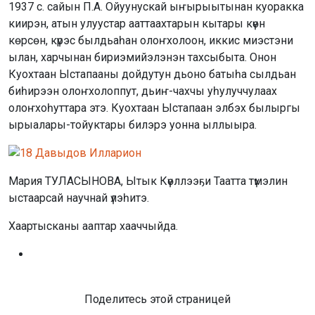
1937 с. сайын П.А. Ойуунускай ыҥырыытынан куоракка
киирэн, атын улуустар ааттаахтарын кытары күөн
көрсөн, күрэс былдьаһан олоҥхолоон, иккис миэстэни
ылан, харчынан бириэмийэлэнэн тахсыбыта. Онон
Куохтаан Ыстапааны дойдутун дьоно батыһа сылдьан
биһирээн олоҥхолоппут, дьиҥ-чахчы уһулуччулаах
олоҥхоһуттара этэ. Куохтаан Ыстапаан элбэх былыргы
ырыалары-тойуктары билэрэ уонна ыллыыра.
Мария ТУЛАСЫНОВА, Ытык Күөллээҕи Таатта түмэлин
ыстаарсай научнай үлэһитэ.
Хаартысканы ааптар хааччыйда.
Поделитесь этой страницей