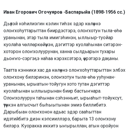
Иван Егорович Огочуяров -Баспарыйа (1898-1956 сс.)
Дьүлэй нэһилиэгин кэлин тиһэх эдэр көлүөнэ
олоҥхоһуттарыттан биирдэстэрэ, олоҥхотун тыла-өһө
уранынан, этэр тыла имигэһинэн, ыллыыр-туойар
куолаһа чөллөркөйүнэн, дэгиттэр куолаһынан ситэрэн-
хоторон олоҥхолуурунан, ханна сылдьарын тухары
дьоҥҥо-сэргэҕэ наһаа кэрэхсэтэрэ, үөрэтэрэ даҕаны.
Таатта кэнники хас да көлүөнэ олоҥхоһуттарыттан элбэх
олоҥхону билэринэн, олоҥхотун тыла-өһө ууһунан-
уранынан, ырыатын-тойугун хото тутан дэгиттэр
куолаһынан ыллыырынан биир бастыҥнара.
Олоҥхолуурун таһынан сэһэнньит, ырыаһыт-тойуксут,
үтүөкэн алгысчыт быһыытынан эмиэ биллибитэ.
Дарыбыан олоҥхонон адьас эдэр сааһыттан
идэтийбитэ диэн кэпсииллэрэ, барыта 13 олоҥхону
билэрэ. Куоракка иккитэ ыҥырыллан, атын оройуон