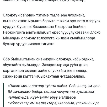
Олоҥхотун сэһэнин тэтимэ, тыла-өһө чуолкайа,
кылыһахтаах ырыата барыта — киһи эрэ истэ олоруох
курдук. Сусанна Васильевна Лазарева быйыл
Нерюнгрига ыытыллыбыт өрөспүүбүлүкэтээҕи Олоҥхо
ыһыаҕын олоҥхону толорууга кылаан кыайыылааҕа
буолар үрдүк чиэскэ тигистэ
Эбэ быһыытынан сиэннэрин олоҥхоҕо, чабырҕахха,
оһуохайга сыһыарда. Захаровтар аҕа ууһа дьиэ
кэргэнинэн сылын аайы оһуохайга кытталлар,
сиэннэрин кытта чабырҕахтаан чугдаараллар.
«Олоҥхо мин олохпор туһата элбэх. Сайыннаҕым дии.
Өйүм-санаам байда, тылым чочулунна, куолаһым
чөллөрүйдэ. Күөмэйим өрүү ыалдьара,
сибээскэлэрим мөлтөхтөрө, ыллаама, улаханнык да