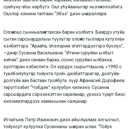
сүөһүнү-аһы көрбүтэ. Оҕо уһуйааныгар ньээҥкэлээбитэ.
Оҕолор кинини таптаан “Эбээ” диэн ыҥыраллара.
Олоҥхоҕо сынньалаҥҥа тахсан баран кэлбитэ. Биирдэ утуйа
сытан сарсыардалыы түүлүгэр олоҥхо тыллара кутуллан
кэлбиттэрэ. “Арааһа, эһэлэрим этиттэрдэхтэрэ буолуо”,
—диир Сусанна Васильевна. “Итини суруйан ылбыт
киһии” диэн санаан баран, сонно суруйан ылбакка,
куоттаран кэбиспитэ. Ол курдук сырыттаҕына, «1990 с.
түөлбэҥ туһугар тойукта туой» диэбиттэригэр, долгуйа-
долгуйа аан бастаан туойбута. лүүр Афанасий Дорофеев
төрүттээбит “Чэбдик” кулуубун чилиэнэ. Сусанна
сарсыардата сэрээккэттэн саҕаланар, үрэххэ түөрт-биэс
килэмиэтирдээх хаамыынан салҕанар.
Игнатьев Петр Иванович диэн айылҕалаах алгысчыт,
тойуксут кулуупка Сусаннаны ыҥыран ылан: “Тойук