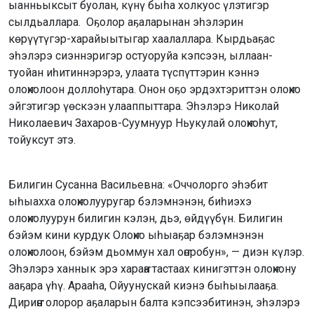
ыанньыксыт буолан, күнү быһа холкуос үлэтигэр
сылдьаллара. Оҕолор аҕаларынан эһэлэрин
көрүүтүгэр-харайыытыгар хаалаллара. Кырдьаҕас
эһэлэрэ сиэннэригэр остуоруйа кэпсээн, ыллаан-
туойан иһитиннэрэрэ, улаата түспүттэрин кэннэ
олоҥхолоон доллоһутара. Онон оҕо эрдэхтэриттэн олоҥхо
эйгэтигэр үөскээн улааппыттара. Эһэлэрэ Николай
Николаевич Захаров-Суумнуур Ньукулай олоҥхоһут,
тойуксут этэ.
Билигин Сусанна Васильевна: «Оччолорго эһэбит
ыһыахха олоҥхолууругар бэлэмнэнэн, биһиэхэ
олоҥхолуурун билигин кэлэн, дьэ, өйдүүбүн. Билигин
бэйэм кини курдук Олоҥхо ыһыаҕар бэлэмнэнэн
олоҥхолоон, бэйэм дьоммун хал оҥоробун», — диэн күлэр.
Эһэлэрэ ханнык эрэ хараҥа тастаах кинигэттэн олоҥхону
ааҕара үһү. Арааһа, Ойуунускай киэнэ быһыылааҕа.
Дириҥҥэ олорор аҕаларын балта кэпсээбитинэн, эһэлэрэ