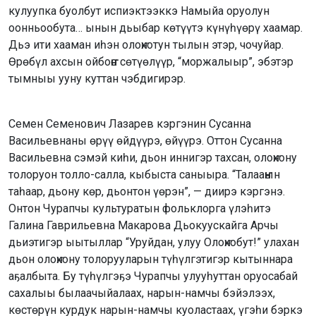
кулуупка буолбут испиэктээккэ Намыйа оруолун
оонньообута… ынын дьыбар көтүүтэ күнүһүөрү хаамар.
Дьэ ити хааман иһэн олоҥхотун тылын этэр, чочуйар.
Өрөбүл ахсын ойбоҥҥо сөтүөлүүр, “моржалыыр”, эбэтэр
тымныы ууну куттан чэбдигирэр.
Семен Семенович Лазарев кэргэнин Сусанна
Васильевнаны өрүү өйдүүрэ, өйүүрэ. Оттон Сусанна
Васильевна сэмэй киһи, дьон иннигэр тахсан, олоҥхону
толоруон толло-салла, кыбыста саныыра. “Талааҥҥын
таһаар, дьону көр, дьонтон үөрэн”, — диирэ кэргэнэ.
Онтон Чурапчы культуратын фольклорга үлэһитэ
Галина Гаврильевна Макарова Дьокуускайга Арчы
дьиэтигэр ыытыллар “Уруйдан, улуу Олоҥхобут!” улахан
дьон олоҥхону толорууларын түһүлгэтигэр кытыннара
аҕалбыта. Бу түһүлгэҕэ Чурапчы улууһуттан оруосабай
сахалыы былаачыйалаах, нарын-намчы бэйэлээх,
көстөрүн курдук нарын-намчы куоластаах, үгэһи бэркэ