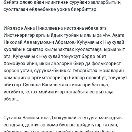
бэйэтэ олоҥхо айан илиитинэн суруйан хаалларбытын,
суолталаан өйдөөбөккө уокка биэрбиттэр… .
Ийэлэрэ Анна Николаевна иистэнньэҥ бөҕө этэ.
Иистэнэригэр аргыыйдык туойан ыллыыра үһү. Аҕата
Николай Аввакумович Абрамов-Куһумачык Ньукулай
куолаһын санатар кылыһахтаах куоластааҕа, ырыаһыт
этэ. Куһумачык Ньукулай тойуксут бэрдэ эбит.
Хомойуох иһин, икки эһэлэрин биир да фольклорист
көрсөн устан, сурукка-бичиккэ түһэрбэтэх. Бэйэлэрин
кэмнэригэр эргимтэлэригэр биллэр олоҥхоһут, тойуксут
эбиттэр. Сусанна Васильевна кинилэри баттаҕа,
истибитэ, кэтэх мэйиитигэр хатаабыта сырыттаҕа
эбээт…
Сусанна Васильевна Дьокуускайга тутууга малярдыы
сылдьан, дьонугар көмө буолан, дойдутугар тахсан,
ийэлээх-аҕатын көрөн-харайан, хаһаайыстыбаны,