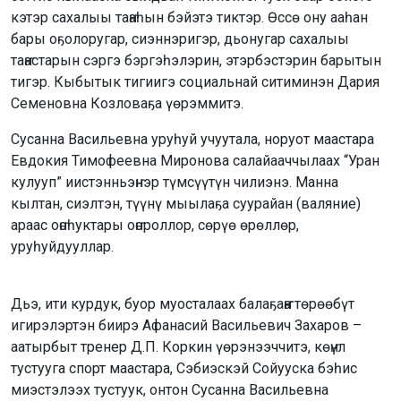
кэтэр сахалыы таҥаһын бэйэтэ тиктэр. Өссө ону ааһан
бары оҕолоругар, сиэннэригэр, дьонугар сахалыы
таҥастарын сэргэ бэргэһэлэрин, этэрбэстэрин барытын
тигэр. Кыбытык тигиигэ социальнай ситиминэн Дария
Семеновна Козловаҕа үөрэммитэ.
Сусанна Васильевна уруһуй учуутала, норуот маастара
Евдокия Тимофеевна Миронова салайааччылаах “Уран
кулууп” иистэнньэҥнэр түмсүүтүн чилиэнэ. Манна
кылтан, сиэлтэн, түүнү мыылаҕа суурайан (валяние)
араас оҥоһуктары оҥороллор, сөрүө өрөллөр,
уруһуйдууллар.
Дьэ, ити курдук, буор муосталаах балаҕаҥҥа төрөөбүт
игирэлэртэн биирэ Афанасий Васильевич Захаров –
аатырбыт тренер Д.П. Коркин үөрэнээччитэ, көҥүл
тустууга спорт маастара, Сэбиэскэй Сойууска бэһис
миэстэлээх тустуук, онтон Сусанна Васильевна