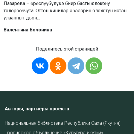
Лазарева – өрөспүүбүлүкэ биир бастыҥ олоҥхону
толорооччута. Оттон кинилэр эһэлэрин олоҥхотун истэн
улааппыт дьон…
Валентина Бочонина
Поделитесь этой страницей
Авторы, партнеры проекта
Национальная библиотека Республики Саха (Якутия)
Творческое объединение «Культура Якутии»