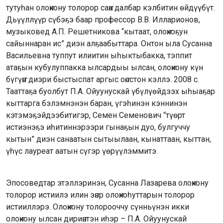
тутуһан олоҥхону толорор саҥа далбар кэлбитин өйдүүбүт.
Дьүүллүүр сүбэҕэ баар профессор В.В. Илларионов,
музыковед А.П. Решетникова “кытаат, олоҥхоҕун
сайыннаран ис” диэн алҕаабыттара. Онтон ыла Сусанна
Васильевна туппут илиитин ыһыктыбакка, тэппит
атаҕын кубулуппакка ылсардыы ылсан, олоҥхону күн
бүгүҥҥэ диэри быстыспат аргыс оҥостон кэллэ. 2008 с.
Тааттаҕа буолбут П.А. Ойуунускай үбүлүөйдээх ыһыаҕар
кыттарга бэлэмнэнэн баран, үгэһинэн кэннинэн
кэтэмэҕэйдээбитигэр, Семен Семенович “түөрт
истиэнэҕэ иһитиннэрээри гынаҕын дуо, булгуччу
кытын” диэн санаатын сытыылаан, кынаттаан, кыттан,
үһүс лауреат аатын сүгэр үөрүүлэммитэ.
Эпосоведтар этэллэринэн, Сусанна Лазарева олоҥхону
толорор истиилэ илин эҥэр олоҥхоһуттарын толорор
истииллэрэ. Олоҥхону толорооччу сүнньүнэн икки
олоҥхону ылсан дириҥэтэн иһэр – П.А. Ойуунускай