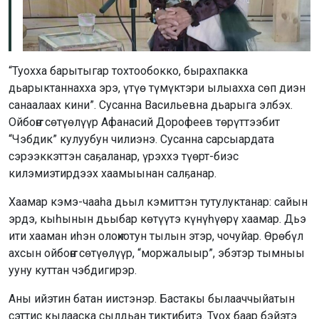
“Туохха барытыгар тохтообокко, бырахпакка
дьарыктаннахха эрэ, үтүө түмүктэри ылыахха сөп диэн
санаалаах кини”. Сусанна Васильевна дьарыга элбэх.
Ойбоҥҥо сөтүөлүүр Афанасий Дорофеев төрүттээбит
“Чэбдик” кулуубун чилиэнэ. Сусанна сарсыардата
сэрээккэттэн саҕаланар, үрэххэ түөрт-биэс
килэмиэтирдээх хаамыынан салҕанар.
Хаамар кэмэ-чааһа дьыл кэмиттэн тутулуктанар: сайын
эрдэ, кыһынын дьыбар көтүүтэ күнүһүөрү хаамар. Дьэ
ити хааман иһэн олоҥхотун тылын этэр, чочуйар. Өрөбүл
ахсын ойбоҥҥо сөтүөлүүр, “моржалыыр”, эбэтэр тымныы
ууну куттан чэбдигирэр.
Аны ийэтин батан иистэнэр. Бастакы былааччыйатын
сэттис кылааска сылдьан тиктибитэ. Туох баар бэйэтэ