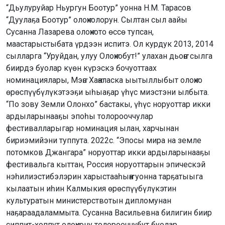
“Дьулуруйар Ньургун Боотур” уонна Н.М. Тарасов
“Дуулаҕа Боотур” олоҥхолорун. Сылтан сыл аайы
Сусанна Лазарева олоҥхото өссө тупсан,
маастарыстыбата үрдээн испитэ. Ол курдук 2013, 2014
сылларга “Уруйдан, улуу Олоҥхобут!” улахан дьоҥҥо сылга
биирдэ буолар күөн күрэскэ бочуоттаах
номинациялары, Мэҥэ Хаҥаласка ыытыллыбыт олоҥхо
өрөспүүбүлүкэтээҕи ыһыаҕар үһүс миэстэни ылбыта.
“По зову Земли Олонхо” бастакы, үһүс норуоттар икки
ардыларынааҕы эпоһы толорооччулар
фестивалларыгар номинация ылан, харчынан
бириэмийэни туппута. 2022с. “Эпосы мира на земле
потомков Джангара” норуоттар икки ардыларынааҕы
фестивальга кыттан, Россия норуоттарын эпическэй
нэһилиэстибэлэрин харыстааһыҥҥа уонна тарҕатыыга
кылаатын иһин Калмыкия өрөспүүбүлүкэтин
культуратын министерствотын дипломунан
наҕараадаламмыта. Сусанна Васильевна билигин биир
сиппит-хоппут олоҥхону толорооччубут буолар.