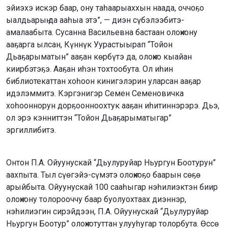
эйиэхэ искэр баар, ону таһаарыаххын наада, оччоҕо
ыалдьарыҥ да ааһыа этэ”, — диэн сүбэлээбитэ-
амалаабыта. Сусанна Васильевна бастаан олоҥхону
ааҕарга ылсан, Күннүк Уурастыырап “Тойон
Дьаҕарыматын” ааҕан көрбүтэ да, олоҥхо кыайан
киирбэтэҕэ. Ааҕан иһэн тохтообута. Ол иһин
библиотекаттан хоһоон кинигэлэрин уларсан ааҕар
идэлэммитэ. Кэргэнигэр Семен Семеновичка
хоһооннорун дорҕоонноохтук ааҕан иһитиннэрэрэ. Дьэ,
ол эрэ кэнниттэн “Тойон Дьаҕарыматыгар”
эргиллибитэ.
Онтон П.А. Ойуунускай “Дьулуруйар Ньургун Боотурун”
аахпыта. Тыл сүөгэйэ-сүмэтэ олоҥхоҕо баарын сөҕө
арыйбыта. Ойуунускай 100 сааһыгар нэһилиэктэн биир
олоҥхону толорооччу баар буолуохтаах диэннэр,
нэһилиэгин сирэйдээн, П.А. Ойуунускай “Дьулуруйар
Ньургун Боотур” олоҥхотуттан улууһугар толорбута. Өссө