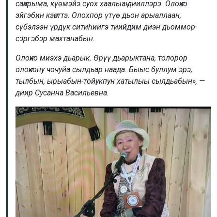
саҥарыма, күөмэйэ суох хаалыаҥ дииллэрэ. Олоҥхо
эйгэбин кэҥэттэ. Олохпор үтүө дьон арыаллаан,
сүбэлээн үрдүк ситиһиигэ тиийдим диэн дьоммор-
сэргэбэр махтанабын.
Олоҥхо миэхэ дьарык. Өрүү дьарыктана, толорор
олоҥхону чочуйа сылдьар наада. Быыс буллум эрэ,
тылбын, ырыабын-тойукпун хатылыы сылдьабын», —
диир Сусанна Васильевна.