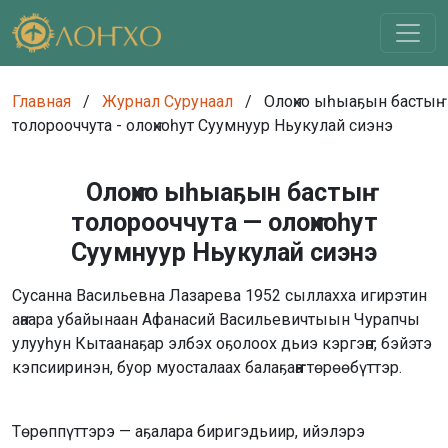
Главная
/
Журнал Сурунаал
/
Олоҥхо ыһыаҕын бастыҥ
толорооччута - олоҥхоһут Суумнуур Ньукулай сиэнэ
Олоҥхо ыһыаҕын бастыҥ
толорооччута — олоҥхоһут
Суумнуур Ньукулай сиэнэ
Сусанна Васильевна Лазарева 1952 сыллахха игирэтин
аҥаара убайынаан Афанасий Васильевичтыын Чурапчы
улууһун Кытаанаҕар элбэх оҕолоох дьиэ кэргэҥҥэ, бэйэтэ
кэпсииринэн, буор муосталаах балаҕаҥҥа төрөөбүттэр.
Төрөппүттэрэ — аҕалара биригэдьиир, ийэлэрэ