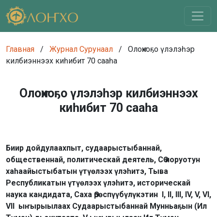
Главная
/
Журнал Сурунаал
/
Олоҥхоҕо үлэлэһэр
килбиэннээх киһибит 70 сааһа
Олоҥхоҕо үлэлэһэр килбиэннээх
киһибит 70 сааһа
Биир дойдулаахпыт, судаарыстыбаннай,
общественнай, политическай деятель, СӨ норуотун
хаһаайыстыбатын үтүөлээх үлэһитэ, Тыва
Республикатын үтүөлээх үлэһитэ, историческай
наука кандидата, Саха Өрөспүүбүлүкэтин I, II, III, IV, V, VI,
VII ыҥырыылаах Судаарыстыбаннай Мунньаҕын (Ил