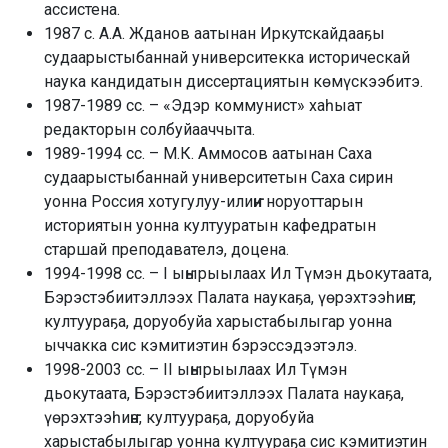
ассистена.
1987 с. А.А. Жданов аатынан Иркутскайдааҕы
судаарыстыбаннай университекка историческай
наука кандидатын диссертациятын көмүскээбитэ.
1987-1989 сс. – «Эдэр коммунист» хаһыат
редакторын солбуйааччыта.
1989-1994 сс. – М.К. Аммосов аатынан Саха
судаарыстыбаннай университетын Саха сирин
уонна Россия хотугулуу-илиҥҥи норуоттарын
историятын уонна култууратын кафедратын
старшай преподавателэ, доцена.
1994-1998 сс. – I ыҥырыылаах Ил Түмэн дьокутаата,
Бэрэстэбиитэллээх Палата наукаҕа, үөрэхтээһиҥҥэ,
култуураҕа, доруобуйа харыстабылыгар уонна
ыччакка сис кэмитиэтин бэрэссэдээтэлэ.
1998-2003 сс. – II ыҥырыылаах Ил Түмэн
дьокутаата, Бэрэстэбиитэллээх Палата наукаҕа,
үөрэхтээһиҥҥэ, култуураҕа, доруобуйа
харыстабылыгар уонна култуураҕа сис кэмитиэтин