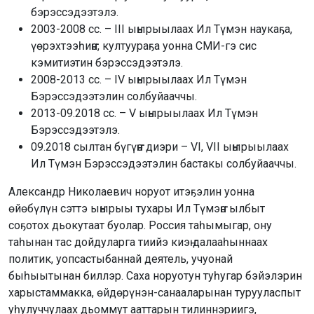
бэрэссэдээтэлэ.
2003-2008 сс. – III ыҥырыылаах Ил Түмэн наукаҕа,
үөрэхтээһиҥҥэ, култуураҕа уонна СМИ-гэ сис
кэмитиэтин бэрэссэдээтэлэ.
2008-2013 сс. – IV ыҥырыылаах Ил Түмэн
Бэрэссэдээтэлин солбуйааччы.
2013-09.2018 сс. – V ыҥырыылаах Ил Түмэн
Бэрэссэдээтэлэ.
09.2018 сылтан бүгүҥҥэ диэри – VI, VII ыҥырыылаах
Ил Түмэн Бэрэссэдээтэлин бастакы солбуйааччы.
Александр Николаевич норуот итэҕэлин уонна
өйөбүлүн сэттэ ыҥырыы тухары Ил Түмэҥҥэ ылбыт
соҕотох дьокутаат буолар. Россия таһымыгар, ону
таһынан тас дойдуларга тиийэ киэҥ далааһыннаах
политик, уопсастыбаннай деятель, учуонай
быһыытынан биллэр. Саха норуотун туһугар бэйэлэрин
харыстаммакка, өйдөрүнэн-санааларынан турууласпыт
уһулуччулаах дьоммут ааттарын тилиннэриигэ,