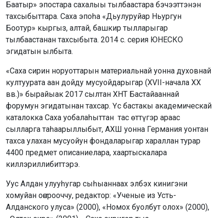
Баатыр» эпостара сахалыы тылбаастара бэчээттэнэн
тахсыбыттара. Саха эпоһа «Дьулуруйар Ньургун
Боотур» кыргыз, алтай, башкир тылларыгар
тылбаастанан тахсыбыта. 2014 с. серия ЮНЕСКО
эгидатын ылбыта.
«Саха сирин норуоттарын материальнай уонна духовнай
култуурата аан дойду мусуойдарыгар (XVII-начала XX
вв.)» бырайыак 2017 сылтан ХНТ Бастайааннай
форумун эгидатынан тахсар. Үс бастакы академическай
каталокка Саха уобалаһыттан тас өттүгэр араас
сылларга таһаарыллыбыт, АХШ уонна Германия уонтан
тахса улахан мусуойун фондаларыгар хараллан турар
4400 предмет описаниелара, хаартыскалара
киллэриллибиттэрэ.
Уус Алдан улууһугар сыһыаннаах элбэх кинигэни
хомуйан оҥорооччу, редактор: «Ученые из Усть-
Алданского улуса» (2000), «Номох буолбут олох» (2000),