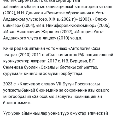
«Өлтөх сирэ» (2001), «Саха сиригэр тыа
хаһаайыстыбатын механизациялааһын историятыттан»
(2002), И.Н. Данилов «Развитие образования в Усть-
Алданском улусе: (сер. XIX в.-2002 г.)» (2003), «Олоҥхо
биһигэр» (2004), «В.В. Никифоров-Кюлюмнюр» (2006),
«Иван Николаевич Жирков» (2007), «История Усть-
Алданского улуса в лицах» (2010) уо.д.а.
Кини редакциятынан үс томнаах «Антология Саха
театра» (2013) 2011 с. «Сыл кинигэтэ» РФ национальнай
куонкурсугар лауреат, 2017 с. Н.В. Бурцева, В.Г.
Семенова буолан «Сахалыы бастакы хаһыаттар,
сурунаал» кинигэни хомуйан оҥорбуттара.
2023 с. «Ключевое слово» VII Бүтүн Россиятааҕы
уопсастыбаннай бириэмийэ за сохранение языкового
многообразия «За особые заслуги» номинациянан
бэлиэтэммитэ.
Уус-уран айымньылар уонна түүр омуктар эпическэй