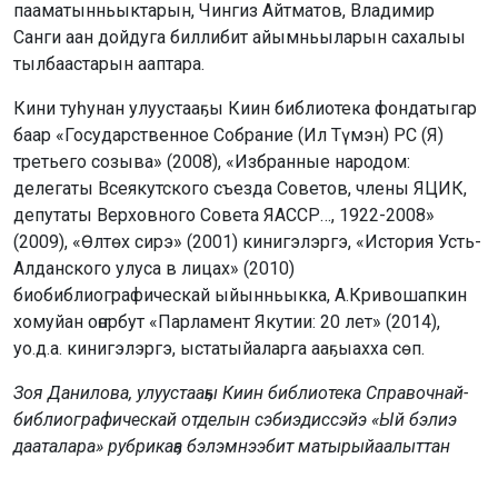
пааматынньыктарын, Чингиз Айтматов, Владимир
Санги аан дойдуга биллибит айымньыларын сахалыы
тылбаастарын ааптара.
Кини туһунан улуустааҕы Киин библиотека фондатыгар
баар «Государственное Собрание (Ил Түмэн) РС (Я)
третьего созыва» (2008), «Избранные народом:
делегаты Всеякутского съезда Советов, члены ЯЦИК,
депутаты Верховного Совета ЯАССР…, 1922-2008»
(2009), «Өлтөх сирэ» (2001) кинигэлэргэ, «История Усть-
Алданского улуса в лицах» (2010)
биобиблиографическай ыйынньыкка, А.Кривошапкин
хомуйан оҥорбут «Парламент Якутии: 20 лет» (2014),
уо.д.а. кинигэлэргэ, ыстатыйаларга ааҕыахха сөп.
Зоя Данилова,
улуустааҕы Киин библиотека
Справочнай-
библиографическай
отделын сэбиэдиссэйэ «Ый бэлиэ
дааталара» рубрикаҕа бэлэмнээбит матырыйаалыттан