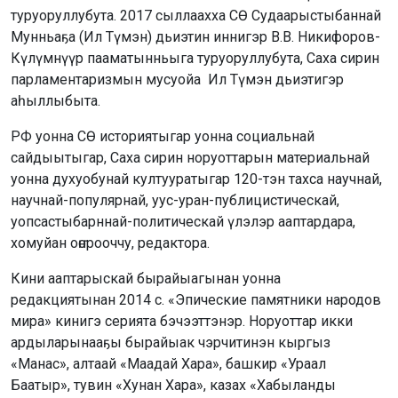
туруоруллубута. 2017 сыллаахха СӨ Судаарыстыбаннай
Мунньаҕа (Ил Түмэн) дьиэтин иннигэр В.В. Никифоров-
Күлүмнүүр пааматынньыга туруоруллубута, Саха сирин
парламентаризмын мусуойа Ил Түмэн дьиэтигэр
аһыллыбыта.
РФ уонна СӨ историятыгар уонна социальнай
сайдыытыгар, Саха сирин норуоттарын материальнай
уонна духуобунай култууратыгар 120-тэн тахса научнай,
научнай-популярнай, уус-уран-публицистическай,
уопсастыбарннай-политическай үлэлэр ааптардара,
хомуйан оҥорооччу, редактора.
Кини ааптарыскай бырайыагынан уонна
редакциятынан 2014 с. «Эпические памятники народов
мира» кинигэ серията бэчээттэнэр. Норуоттар икки
ардыларынааҕы бырайыак чэрчитинэн кыргыз
«Манас», алтаай «Маадай Хара», башкир «Ураал
Баатыр», тувин «Хунан Хара», казах «Хабыланды