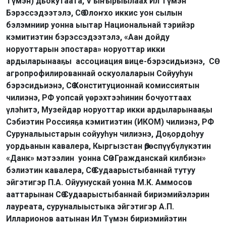
Түмэн) дьокутаата, V ыҥырыылаах Ил Түмэн
Бэрэссэдээтэлэ, СӨ Олоҥхо иккис уон сылын
бэлэмниир уонна ыытар Национальнай тэрийэр
кэмитиэтин бэрэссэдээтэлэ, «Аан дойду
норуоттарын эпостара» норуоттар икки
ардыларынааҕы ассоциация вице-бэрэсидьиэнэ, СӨ
агропрофилированнай оскуолаларын Сойууһун
бэрэсидьиэнэ, СӨ Конституционнай комиссиятын
чилиэнэ, РФ уопсай үөрэхтээһинин бочуоттаах
үлэһитэ, Музейдар норуоттар икки ардыларынааҕы
Сэбиэтин Россияҕа кэмитиэтин (ИКОМ) чилиэнэ, РФ
Суруналыыстарын сойууһун чилиэнэ, Доҕордоһуу
уордьанын кавалера, Кыргызстан Өрөспүүбүлүкэтин
«Данк» мэтээлин уонна СӨ «Гражданскай килбиэн»
бэлиэтин кавалера, СӨ Судаарыстыбаннай тутуу
эйгэтигэр П.А. Ойуунускай уонна М.К. Аммосов
ааттарынан СӨ Судаарыстыбаннай бириэмийэлэрин
лауреата, суруналыыстыка эйгэтигэр А.П.
Илларионов аатынан Ил Түмэн бириэмийэтин