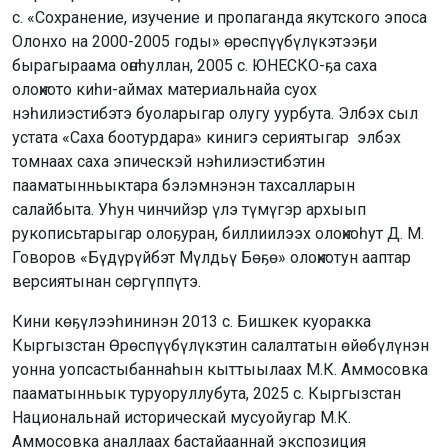
с. «Сохранение, изучение и пропаганда якутского эпоса
Олонхо на 2000-2005 годы» өрөспүүбүлүкэтээҕи
бырагыраама оҥоһуллан, 2005 с. ЮНЕСКО-ҕа саха
олоҥхото киһи-аймах материальнайа суох
нэһилиэстибэтэ буоларыгар олугу уурбута. Элбэх сыл
устата «Саха боотурдара» кинигэ сериятыгар элбэх
томнаах саха эпическэй нэһилиэстибэтин
пааматынньыктара бэлэмнэнэн тахсалларын
салайбыта. Уһун чинчийэр үлэ түмүгэр архыып
рукописьтарыгар олоҕуран, биллиилээх олоҥхоһут Д. М.
Говоров «Бүдүрүйбэт Мүлдьү Бөҕө» олоҥхотун ааптар
версиятынан сөргүппүтэ.
Кини көҕүлээһининэн 2013 с. Бишкек куоракка
Кыргызстан Өрөспүүбүлүкэтин салалтатын өйөбүлүнэн
уонна уопсастыбаннаһын кыттыылаах М.К. Аммосовка
пааматынньык туруоруллубута, 2025 с. Кыргызстан
Национальнай историческай мусуойугар М.К.
Аммосовка аналлаах бастайааннай экспозиция