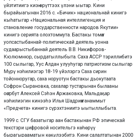
үйэтитиигэ киэҥ өрүттээх үлэни ыытар. Кини
бырайыагынан 2016 с. «Бичик» национальнай кинигэ
кыһатыгар «Национальная интеллигенция и
становление государственности народов Якутии»
кинигэ серията олохтоммута. Бастакы томҥа
уопсастыбаннай-политическай деятель уонна
судаарыстыбаннай деятель В.В. Никифоров-
Кюлюмнюр, сырдатыллыбыта. Саха АССР тэриллибитэ
100 сылыгар, Уус Алдан улууһугар патриотизм сылыгар
Мүрү нэһилиэгэр 18-19 үйэлэргэ Саха сирин
тойонноругар, саха норуотун бастакы дьокутаата
Софрон Сырановка, сахалар тустарынан былааны
оҥорбут Алексей Сэһэн Аржаковка, Мальдаҕар
нэһилиэгин кинээһэ Илья Шадриҥҥа анаммыт
«Предчета» кинигэ сүрэхтэниитэ ыытыллыбыта.
1999 с. СГУ базатыгар аан бастакынан РФ эпическай
текстэри цифровой носительгэ көһөрүү
бырагырааматын көҕүлээбитэ. Кини салалтатынан 2000