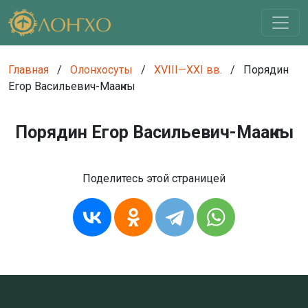
Главная
/
Олонхосуты
/
XVIII—XXI вв.
/
Порядин
Егор Васильевич-Мааҥкы
Порядин Егор Васильевич-Мааҥкы
Поделитесь этой страницей