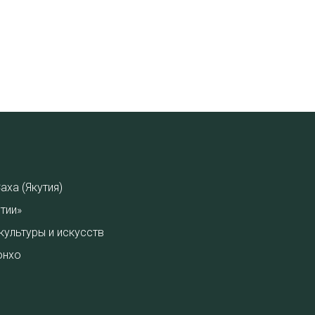
аха (Якутия)
тии»
культуры и искусств
онхо